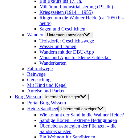
Ein Exkurs ins 17. Jh.
Militär und Industrialisierung (19. Jh.)
Kriegszeiten (1914 – 1955)
Ringen um die Wahner Heide (ca. 1950 bis
heute)
Sagen und Geschichten
Wandern
Untermenü anzeigen
Troisdorfer Geschichtswege
Wasser und Dünen
Wandern mit der DBU-App
Maps und Apps für kleine Entdecker
Wanderkarten
Fahrradwege
Reitwege
Geocaching
Mit Kind und Kegel
Anreise und Parken
Burg Wissem
Untermenü anzeigen
Portal Burg Wissem
Heide-Sandbeet
Untermenü anzeigen
Wie kommt der Sand in die Wahner Heide?
Sandige Böden – extreme Bedingungen
Überlebensstrategien der Pflanzen – die
Sandspezialisten
Ein Wohnort für Sandbienen