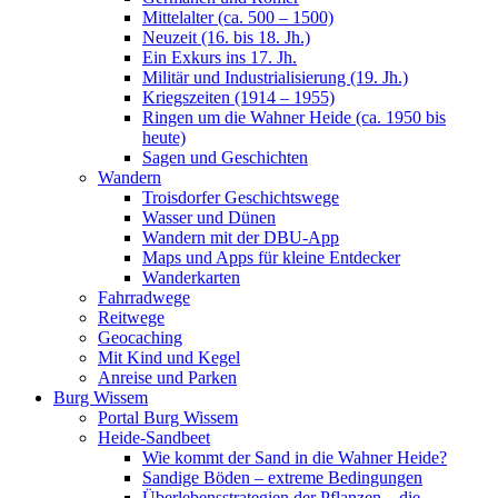
Mittelalter (ca. 500 – 1500)
Neuzeit (16. bis 18. Jh.)
Ein Exkurs ins 17. Jh.
Militär und Industrialisierung (19. Jh.)
Kriegszeiten (1914 – 1955)
Ringen um die Wahner Heide (ca. 1950 bis
heute)
Sagen und Geschichten
Wandern
Troisdorfer Geschichtswege
Wasser und Dünen
Wandern mit der DBU-App
Maps und Apps für kleine Entdecker
Wanderkarten
Fahrradwege
Reitwege
Geocaching
Mit Kind und Kegel
Anreise und Parken
Burg Wissem
Portal Burg Wissem
Heide-Sandbeet
Wie kommt der Sand in die Wahner Heide?
Sandige Böden – extreme Bedingungen
Überlebensstrategien der Pflanzen – die