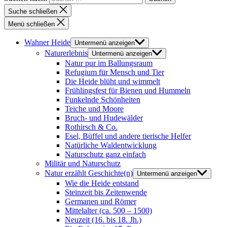
Suche schließen
Menü schließen
Wahner Heide
Untermenü anzeigen
Naturerlebnis
Untermenü anzeigen
Natur pur im Ballungsraum
Refugium für Mensch und Tier
Die Heide blüht und wimmelt
Frühlingsfest für Bienen und Hummeln
Funkelnde Schönheiten
Teiche und Moore
Bruch- und Hudewälder
Rothirsch & Co.
Esel, Büffel und andere tierische Helfer
Natürliche Waldentwicklung
Naturschutz ganz einfach
Militär und Naturschutz
Natur erzählt Geschichte(n)
Untermenü anzeigen
Wie die Heide entstand
Steinzeit bis Zeitenwende
Germanen und Römer
Mittelalter (ca. 500 – 1500)
Neuzeit (16. bis 18. Jh.)