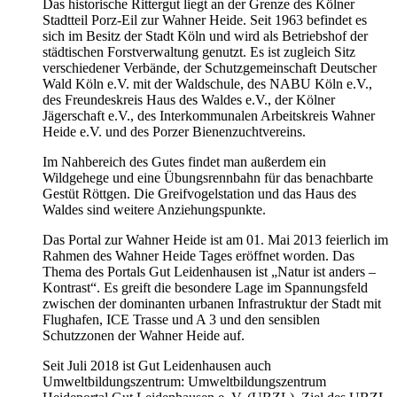
Das historische Rittergut liegt an der Grenze des Kölner
Stadtteil Porz-Eil zur Wahner Heide. Seit 1963 befindet es
sich im Besitz der Stadt Köln und wird als Betriebshof der
städtischen Forstverwaltung genutzt. Es ist zugleich Sitz
verschiedener Verbände, der Schutzgemeinschaft Deutscher
Wald Köln e.V. mit der Waldschule, des NABU Köln e.V.,
des Freundeskreis Haus des Waldes e.V., der Kölner
Jägerschaft e.V., des Interkommunalen Arbeitskreis Wahner
Heide e.V. und des Porzer Bienenzuchtvereins.
Im Nahbereich des Gutes findet man außerdem ein
Wildgehege und eine Übungsrennbahn für das benachbarte
Gestüt Röttgen. Die Greifvogelstation und das Haus des
Waldes sind weitere Anziehungspunkte.
Das Portal zur Wahner Heide ist am 01. Mai 2013 feierlich im
Rahmen des Wahner Heide Tages eröffnet worden. Das
Thema des Portals Gut Leidenhausen ist „Natur ist anders –
Kontrast“. Es greift die besondere Lage im Spannungsfeld
zwischen der dominanten urbanen Infrastruktur der Stadt mit
Flughafen, ICE Trasse und A 3 und den sensiblen
Schutzzonen der Wahner Heide auf.
Seit Juli 2018 ist Gut Leidenhausen auch
Umweltbildungszentrum: Umweltbildungszentrum