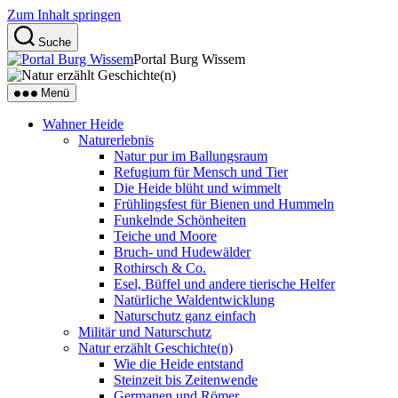
Zum Inhalt springen
Suche
Portal Burg Wissem
Menü
Wahner Heide
Naturerlebnis
Natur pur im Ballungsraum
Refugium für Mensch und Tier
Die Heide blüht und wimmelt
Frühlingsfest für Bienen und Hummeln
Funkelnde Schönheiten
Teiche und Moore
Bruch- und Hudewälder
Rothirsch & Co.
Esel, Büffel und andere tierische Helfer
Natürliche Waldentwicklung
Naturschutz ganz einfach
Militär und Naturschutz
Natur erzählt Geschichte(n)
Wie die Heide entstand
Steinzeit bis Zeitenwende
Germanen und Römer