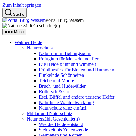
Zum Inhalt springen
Suche
Portal Burg Wissem
Menü
Wahner Heide
Naturerlebnis
Natur pur im Ballungsraum
Refugium für Mensch und Tier
Die Heide blüht und wimmelt
Frühlingsfest für Bienen und Hummeln
Funkelnde Schönheiten
Teiche und Moore
Bruch- und Hudewälder
Rothirsch & Co.
Esel, Büffel und andere tierische Helfer
Natürliche Waldentwicklung
Naturschutz ganz einfach
Militär und Naturschutz
Natur erzählt Geschichte(n)
Wie die Heide entstand
Steinzeit bis Zeitenwende
Germanen und Römer