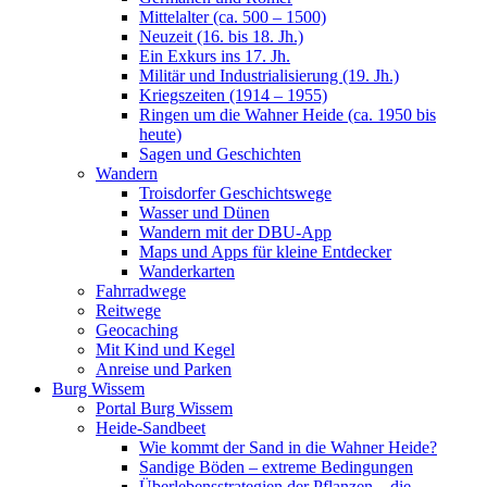
Mittelalter (ca. 500 – 1500)
Neuzeit (16. bis 18. Jh.)
Ein Exkurs ins 17. Jh.
Militär und Industrialisierung (19. Jh.)
Kriegszeiten (1914 – 1955)
Ringen um die Wahner Heide (ca. 1950 bis
heute)
Sagen und Geschichten
Wandern
Troisdorfer Geschichtswege
Wasser und Dünen
Wandern mit der DBU-App
Maps und Apps für kleine Entdecker
Wanderkarten
Fahrradwege
Reitwege
Geocaching
Mit Kind und Kegel
Anreise und Parken
Burg Wissem
Portal Burg Wissem
Heide-Sandbeet
Wie kommt der Sand in die Wahner Heide?
Sandige Böden – extreme Bedingungen
Überlebensstrategien der Pflanzen – die