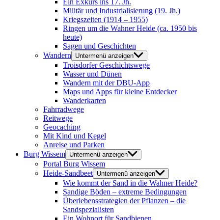
Ein Exkurs ins 17. Jh.
Militär und Industrialisierung (19. Jh.)
Kriegszeiten (1914 – 1955)
Ringen um die Wahner Heide (ca. 1950 bis
heute)
Sagen und Geschichten
Wandern
Untermenü anzeigen
Troisdorfer Geschichtswege
Wasser und Dünen
Wandern mit der DBU-App
Maps und Apps für kleine Entdecker
Wanderkarten
Fahrradwege
Reitwege
Geocaching
Mit Kind und Kegel
Anreise und Parken
Burg Wissem
Untermenü anzeigen
Portal Burg Wissem
Heide-Sandbeet
Untermenü anzeigen
Wie kommt der Sand in die Wahner Heide?
Sandige Böden – extreme Bedingungen
Überlebensstrategien der Pflanzen – die
Sandspezialisten
Ein Wohnort für Sandbienen