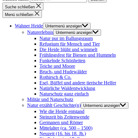
Suche schließen
Menü schließen
Wahner Heide
Untermenü anzeigen
Naturerlebnis
Untermenü anzeigen
Natur pur im Ballungsraum
Refugium für Mensch und Tier
Die Heide blüht und wimmelt
Frühlingsfest für Bienen und Hummeln
Funkelnde Schönheiten
Teiche und Moore
Bruch- und Hudewälder
Rothirsch & Co.
Esel, Büffel und andere tierische Helfer
Natürliche Waldentwicklung
Naturschutz ganz einfach
Militär und Naturschutz
Natur erzählt Geschichte(n)
Untermenü anzeigen
Wie die Heide entstand
Steinzeit bis Zeitenwende
Germanen und Römer
Mittelalter (ca. 500 – 1500)
Neuzeit (16. bis 18. Jh.)