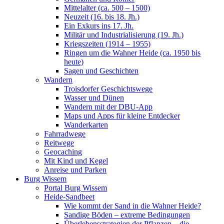
Mittelalter (ca. 500 – 1500)
Neuzeit (16. bis 18. Jh.)
Ein Exkurs ins 17. Jh.
Militär und Industrialisierung (19. Jh.)
Kriegszeiten (1914 – 1955)
Ringen um die Wahner Heide (ca. 1950 bis
heute)
Sagen und Geschichten
Wandern
Troisdorfer Geschichtswege
Wasser und Dünen
Wandern mit der DBU-App
Maps und Apps für kleine Entdecker
Wanderkarten
Fahrradwege
Reitwege
Geocaching
Mit Kind und Kegel
Anreise und Parken
Burg Wissem
Portal Burg Wissem
Heide-Sandbeet
Wie kommt der Sand in die Wahner Heide?
Sandige Böden – extreme Bedingungen
Überlebensstrategien der Pflanzen – die