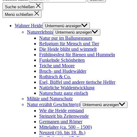
Suche schließen
Menü schließen
Wahner Heide
Untermenü anzeigen
Naturerlebnis
Untermenü anzeigen
Natur pur im Ballungsraum
Refugium für Mensch und Tier
Die Heide blüht und wimmelt
Frühlingsfest für Bienen und Hummeln
Funkelnde Schönheiten
Teiche und Moore
Bruch- und Hudewälder
Rothirsch & Co.
Esel, Büffel und andere tierische Helfer
Natürliche Waldentwicklung
Naturschutz ganz einfach
Militär und Naturschutz
Natur erzählt Geschichte(n)
Untermenü anzeigen
Wie die Heide entstand
Steinzeit bis Zeitenwende
Germanen und Römer
Mittelalter (ca. 500 – 1500)
Neuzeit (16. bis 18. Jh.)