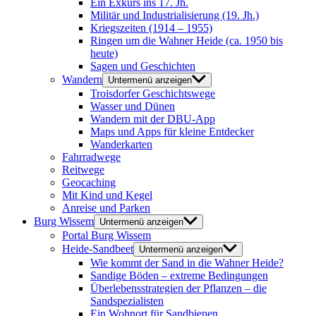
Ein Exkurs ins 17. Jh.
Militär und Industrialisierung (19. Jh.)
Kriegszeiten (1914 – 1955)
Ringen um die Wahner Heide (ca. 1950 bis
heute)
Sagen und Geschichten
Wandern
Untermenü anzeigen
Troisdorfer Geschichtswege
Wasser und Dünen
Wandern mit der DBU-App
Maps und Apps für kleine Entdecker
Wanderkarten
Fahrradwege
Reitwege
Geocaching
Mit Kind und Kegel
Anreise und Parken
Burg Wissem
Untermenü anzeigen
Portal Burg Wissem
Heide-Sandbeet
Untermenü anzeigen
Wie kommt der Sand in die Wahner Heide?
Sandige Böden – extreme Bedingungen
Überlebensstrategien der Pflanzen – die
Sandspezialisten
Ein Wohnort für Sandbienen