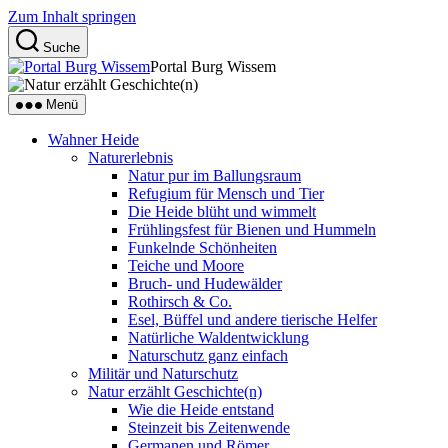
Zum Inhalt springen
Suche
Portal Burg Wissem
Menü
Wahner Heide
Naturerlebnis
Natur pur im Ballungsraum
Refugium für Mensch und Tier
Die Heide blüht und wimmelt
Frühlingsfest für Bienen und Hummeln
Funkelnde Schönheiten
Teiche und Moore
Bruch- und Hudewälder
Rothirsch & Co.
Esel, Büffel und andere tierische Helfer
Natürliche Waldentwicklung
Naturschutz ganz einfach
Militär und Naturschutz
Natur erzählt Geschichte(n)
Wie die Heide entstand
Steinzeit bis Zeitenwende
Germanen und Römer