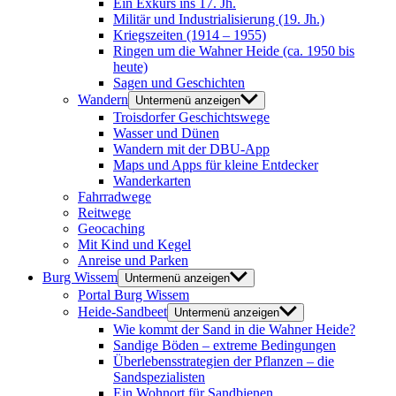
Ein Exkurs ins 17. Jh.
Militär und Industrialisierung (19. Jh.)
Kriegszeiten (1914 – 1955)
Ringen um die Wahner Heide (ca. 1950 bis
heute)
Sagen und Geschichten
Wandern
Untermenü anzeigen
Troisdorfer Geschichtswege
Wasser und Dünen
Wandern mit der DBU-App
Maps und Apps für kleine Entdecker
Wanderkarten
Fahrradwege
Reitwege
Geocaching
Mit Kind und Kegel
Anreise und Parken
Burg Wissem
Untermenü anzeigen
Portal Burg Wissem
Heide-Sandbeet
Untermenü anzeigen
Wie kommt der Sand in die Wahner Heide?
Sandige Böden – extreme Bedingungen
Überlebensstrategien der Pflanzen – die
Sandspezialisten
Ein Wohnort für Sandbienen