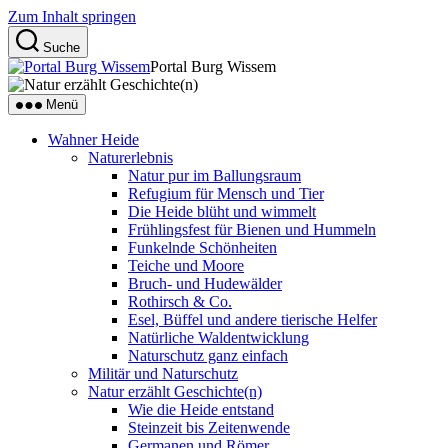
Zum Inhalt springen
Suche
Portal Burg Wissem
Menü
Wahner Heide
Naturerlebnis
Natur pur im Ballungsraum
Refugium für Mensch und Tier
Die Heide blüht und wimmelt
Frühlingsfest für Bienen und Hummeln
Funkelnde Schönheiten
Teiche und Moore
Bruch- und Hudewälder
Rothirsch & Co.
Esel, Büffel und andere tierische Helfer
Natürliche Waldentwicklung
Naturschutz ganz einfach
Militär und Naturschutz
Natur erzählt Geschichte(n)
Wie die Heide entstand
Steinzeit bis Zeitenwende
Germanen und Römer