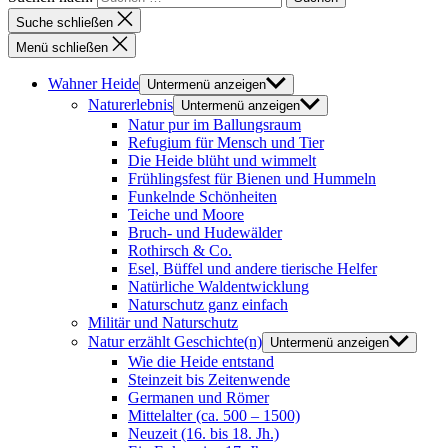
Suche schließen
Menü schließen
Wahner Heide
Untermenü anzeigen
Naturerlebnis
Untermenü anzeigen
Natur pur im Ballungsraum
Refugium für Mensch und Tier
Die Heide blüht und wimmelt
Frühlingsfest für Bienen und Hummeln
Funkelnde Schönheiten
Teiche und Moore
Bruch- und Hudewälder
Rothirsch & Co.
Esel, Büffel und andere tierische Helfer
Natürliche Waldentwicklung
Naturschutz ganz einfach
Militär und Naturschutz
Natur erzählt Geschichte(n)
Untermenü anzeigen
Wie die Heide entstand
Steinzeit bis Zeitenwende
Germanen und Römer
Mittelalter (ca. 500 – 1500)
Neuzeit (16. bis 18. Jh.)