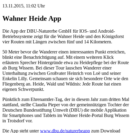
13.11.2015, 11:02 Uhr
Wahner Heide App
Die App der DBU-Naturerbe GmbH für IOS- und Android-
Betriebssysteme zeigt für die Wahner Heide und den Königsforst
vier Routen mit Längen zwischen fünf und 14 Kilometern.
50 Meter bevor die Wanderer einen interessanten Punkt erreichen,
blinkt eine Benachrichtigung auf. Mit einem weiteren Klick
erläutern Sprecher Hintergründe etwa zu Heidepflege bei der Route
ab Burg Wissem. Bei dieser Tour lauschen Wanderer einer
Unterhaltung zwischen Großvater Heinrich von Loë und seiner
Enkelin Lilly. Gemeinsam schauen sie sich besondere Orte wie den
Fliegenberg an. Heide, Wald und Wildnis: Jede Route hat einen
eigenen Schwerpunkt.
Pünktlich zum Ehrenamtler-Tag, der in diesem Jahr zum dritten Mal
stattfand, stellte Claudia Pieper von der gemeinnützigen Tochter der
Deutschen Bundesstiftung Umwelt (DBU) die mobile Applikation
für Smartphones und Tablets im Wahner Heide-Portal Burg Wissem
in Troisdorf vor.
Die App steht unter
www.dbu.de/naturerbeapp
zum Download