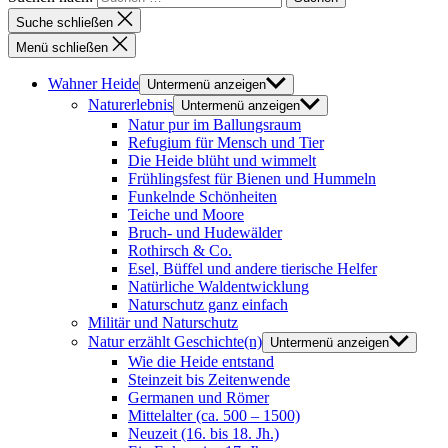
Suche schließen
Menü schließen
Wahner Heide
Untermenü anzeigen
Naturerlebnis
Untermenü anzeigen
Natur pur im Ballungsraum
Refugium für Mensch und Tier
Die Heide blüht und wimmelt
Frühlingsfest für Bienen und Hummeln
Funkelnde Schönheiten
Teiche und Moore
Bruch- und Hudewälder
Rothirsch & Co.
Esel, Büffel und andere tierische Helfer
Natürliche Waldentwicklung
Naturschutz ganz einfach
Militär und Naturschutz
Natur erzählt Geschichte(n)
Untermenü anzeigen
Wie die Heide entstand
Steinzeit bis Zeitenwende
Germanen und Römer
Mittelalter (ca. 500 – 1500)
Neuzeit (16. bis 18. Jh.)