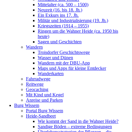
Mittelalter (ca. 500 – 1500)
Neuzeit (16. bis 18. Jh.)
Ein Exkurs ins 17. Jh.
Militär und Industrialisierung (19. Jh.)
Kriegszeiten (1914 – 1955)
Ringen um die Wahner Heide (ca. 1950 bis
heute)
Sagen und Geschichten
Wandern
Troisdorfer Geschichtswege
Wasser und Dünen
Wandern mit der DBU-App
Maps und Apps für kleine Entdecker
Wanderkarten
Fahrradwege
Reitwege
Geocaching
Mit Kind und Kegel
Anreise und Parken
Burg Wissem
Portal Burg Wissem
Heide-Sandbeet
Wie kommt der Sand in die Wahner Heide?
Sandige Böden – extreme Bedingungen
Überlebensstrategien der Pflanzen – die