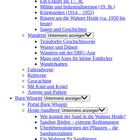
Ein Exkurs ins 17. Jh.
Militär und Industrialisierung (19. Jh.)
Kriegszeiten (1914 – 1955)
Ringen um die Wahner Heide (ca. 1950 bis
heute)
Sagen und Geschichten
Wandern
Untermenü anzeigen
Troisdorfer Geschichtswege
Wasser und Dünen
Wandern mit der DBU-App
Maps und Apps für kleine Entdecker
Wanderkarten
Fahrradwege
Reitwege
Geocaching
Mit Kind und Kegel
Anreise und Parken
Burg Wissem
Untermenü anzeigen
Portal Burg Wissem
Heide-Sandbeet
Untermenü anzeigen
Wie kommt der Sand in die Wahner Heide?
Sandige Böden – extreme Bedingungen
Überlebensstrategien der Pflanzen – die
Sandspezialisten
Ein Wohnort für Sandbienen