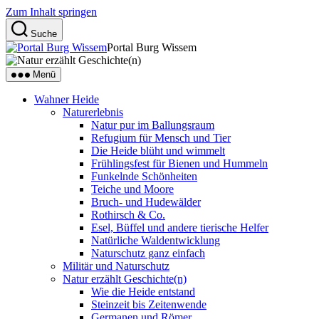
Zum Inhalt springen
Suche
Portal Burg Wissem
Menü
Wahner Heide
Naturerlebnis
Natur pur im Ballungsraum
Refugium für Mensch und Tier
Die Heide blüht und wimmelt
Frühlingsfest für Bienen und Hummeln
Funkelnde Schönheiten
Teiche und Moore
Bruch- und Hudewälder
Rothirsch & Co.
Esel, Büffel und andere tierische Helfer
Natürliche Waldentwicklung
Naturschutz ganz einfach
Militär und Naturschutz
Natur erzählt Geschichte(n)
Wie die Heide entstand
Steinzeit bis Zeitenwende
Germanen und Römer