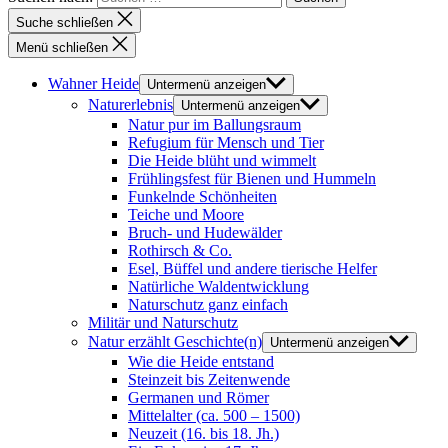
Suche schließen
Menü schließen
Wahner Heide
Untermenü anzeigen
Naturerlebnis
Untermenü anzeigen
Natur pur im Ballungsraum
Refugium für Mensch und Tier
Die Heide blüht und wimmelt
Frühlingsfest für Bienen und Hummeln
Funkelnde Schönheiten
Teiche und Moore
Bruch- und Hudewälder
Rothirsch & Co.
Esel, Büffel und andere tierische Helfer
Natürliche Waldentwicklung
Naturschutz ganz einfach
Militär und Naturschutz
Natur erzählt Geschichte(n)
Untermenü anzeigen
Wie die Heide entstand
Steinzeit bis Zeitenwende
Germanen und Römer
Mittelalter (ca. 500 – 1500)
Neuzeit (16. bis 18. Jh.)