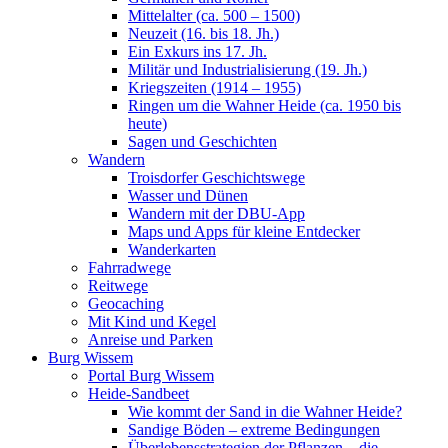
Mittelalter (ca. 500 – 1500)
Neuzeit (16. bis 18. Jh.)
Ein Exkurs ins 17. Jh.
Militär und Industrialisierung (19. Jh.)
Kriegszeiten (1914 – 1955)
Ringen um die Wahner Heide (ca. 1950 bis
heute)
Sagen und Geschichten
Wandern
Troisdorfer Geschichtswege
Wasser und Dünen
Wandern mit der DBU-App
Maps und Apps für kleine Entdecker
Wanderkarten
Fahrradwege
Reitwege
Geocaching
Mit Kind und Kegel
Anreise und Parken
Burg Wissem
Portal Burg Wissem
Heide-Sandbeet
Wie kommt der Sand in die Wahner Heide?
Sandige Böden – extreme Bedingungen
Überlebensstrategien der Pflanzen – die