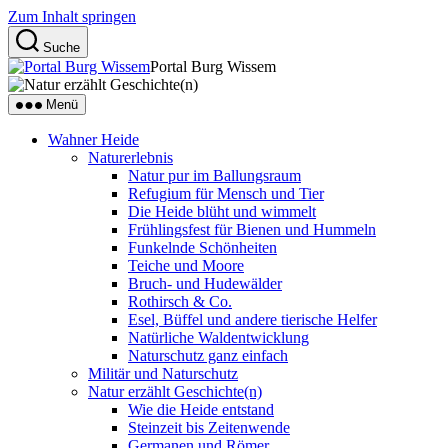
Zum Inhalt springen
Suche
Portal Burg Wissem
Menü
Wahner Heide
Naturerlebnis
Natur pur im Ballungsraum
Refugium für Mensch und Tier
Die Heide blüht und wimmelt
Frühlingsfest für Bienen und Hummeln
Funkelnde Schönheiten
Teiche und Moore
Bruch- und Hudewälder
Rothirsch & Co.
Esel, Büffel und andere tierische Helfer
Natürliche Waldentwicklung
Naturschutz ganz einfach
Militär und Naturschutz
Natur erzählt Geschichte(n)
Wie die Heide entstand
Steinzeit bis Zeitenwende
Germanen und Römer