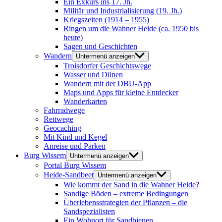
Ein Exkurs ins 17. Jh.
Militär und Industrialisierung (19. Jh.)
Kriegszeiten (1914 – 1955)
Ringen um die Wahner Heide (ca. 1950 bis
heute)
Sagen und Geschichten
Wandern
Untermenü anzeigen
Troisdorfer Geschichtswege
Wasser und Dünen
Wandern mit der DBU-App
Maps und Apps für kleine Entdecker
Wanderkarten
Fahrradwege
Reitwege
Geocaching
Mit Kind und Kegel
Anreise und Parken
Burg Wissem
Untermenü anzeigen
Portal Burg Wissem
Heide-Sandbeet
Untermenü anzeigen
Wie kommt der Sand in die Wahner Heide?
Sandige Böden – extreme Bedingungen
Überlebensstrategien der Pflanzen – die
Sandspezialisten
Ein Wohnort für Sandbienen