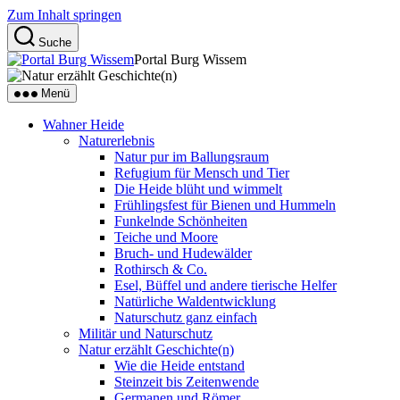
Zum Inhalt springen
Suche
Portal Burg Wissem
Menü
Wahner Heide
Naturerlebnis
Natur pur im Ballungsraum
Refugium für Mensch und Tier
Die Heide blüht und wimmelt
Frühlingsfest für Bienen und Hummeln
Funkelnde Schönheiten
Teiche und Moore
Bruch- und Hudewälder
Rothirsch & Co.
Esel, Büffel und andere tierische Helfer
Natürliche Waldentwicklung
Naturschutz ganz einfach
Militär und Naturschutz
Natur erzählt Geschichte(n)
Wie die Heide entstand
Steinzeit bis Zeitenwende
Germanen und Römer