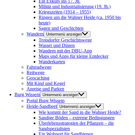
Ein Exkurs ins 17. Jh.
Militär und Industrialisierung (19. Jh.)
Kriegszeiten (1914 – 1955)
Ringen um die Wahner Heide (ca. 1950 bis
heute)
Sagen und Geschichten
Wandern
Untermenü anzeigen
Troisdorfer Geschichtswege
Wasser und Dünen
Wandern mit der DBU-App
Maps und Apps für kleine Entdecker
Wanderkarten
Fahrradwege
Reitwege
Geocaching
Mit Kind und Kegel
Anreise und Parken
Burg Wissem
Untermenü anzeigen
Portal Burg Wissem
Heide-Sandbeet
Untermenü anzeigen
Wie kommt der Sand in die Wahner Heide?
Sandige Böden – extreme Bedingungen
Überlebensstrategien der Pflanzen – die
Sandspezialisten
Ein Wohnort für Sandbienen