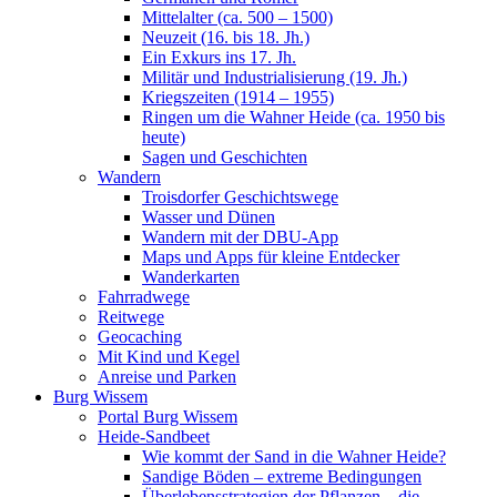
Mittelalter (ca. 500 – 1500)
Neuzeit (16. bis 18. Jh.)
Ein Exkurs ins 17. Jh.
Militär und Industrialisierung (19. Jh.)
Kriegszeiten (1914 – 1955)
Ringen um die Wahner Heide (ca. 1950 bis
heute)
Sagen und Geschichten
Wandern
Troisdorfer Geschichtswege
Wasser und Dünen
Wandern mit der DBU-App
Maps und Apps für kleine Entdecker
Wanderkarten
Fahrradwege
Reitwege
Geocaching
Mit Kind und Kegel
Anreise und Parken
Burg Wissem
Portal Burg Wissem
Heide-Sandbeet
Wie kommt der Sand in die Wahner Heide?
Sandige Böden – extreme Bedingungen
Überlebensstrategien der Pflanzen – die