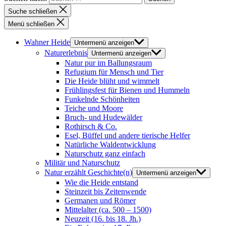
Suche schließen
Menü schließen
Wahner Heide
Untermenü anzeigen
Naturerlebnis
Untermenü anzeigen
Natur pur im Ballungsraum
Refugium für Mensch und Tier
Die Heide blüht und wimmelt
Frühlingsfest für Bienen und Hummeln
Funkelnde Schönheiten
Teiche und Moore
Bruch- und Hudewälder
Rothirsch & Co.
Esel, Büffel und andere tierische Helfer
Natürliche Waldentwicklung
Naturschutz ganz einfach
Militär und Naturschutz
Natur erzählt Geschichte(n)
Untermenü anzeigen
Wie die Heide entstand
Steinzeit bis Zeitenwende
Germanen und Römer
Mittelalter (ca. 500 – 1500)
Neuzeit (16. bis 18. Jh.)