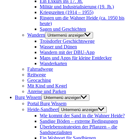
Ein Exkurs ins 17. Jh.
Militär und Industrialisierung (19. Jh.)
Kriegszeiten (1914 – 1955)
Ringen um die Wahner Heide (ca. 1950 bis
heute)
Sagen und Geschichten
Wandern
Untermenü anzeigen
Troisdorfer Geschichtswege
Wasser und Dünen
Wandern mit der DBU-App
Maps und Apps für kleine Entdecker
Wanderkarten
Fahrradwege
Reitwege
Geocaching
Mit Kind und Kegel
Anreise und Parken
Burg Wissem
Untermenü anzeigen
Portal Burg Wissem
Heide-Sandbeet
Untermenü anzeigen
Wie kommt der Sand in die Wahner Heide?
Sandige Böden – extreme Bedingungen
Überlebensstrategien der Pflanzen – die
Sandspezialisten
Ein Wohnort für Sandbienen