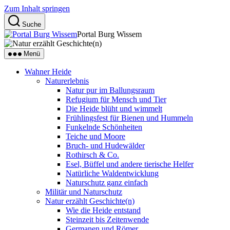
Zum Inhalt springen
Suche
Portal Burg Wissem
Menü
Wahner Heide
Naturerlebnis
Natur pur im Ballungsraum
Refugium für Mensch und Tier
Die Heide blüht und wimmelt
Frühlingsfest für Bienen und Hummeln
Funkelnde Schönheiten
Teiche und Moore
Bruch- und Hudewälder
Rothirsch & Co.
Esel, Büffel und andere tierische Helfer
Natürliche Waldentwicklung
Naturschutz ganz einfach
Militär und Naturschutz
Natur erzählt Geschichte(n)
Wie die Heide entstand
Steinzeit bis Zeitenwende
Germanen und Römer