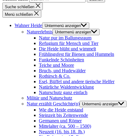
Suche schließen
Menü schließen
Wahner Heide
Untermenü anzeigen
Naturerlebnis
Untermenü anzeigen
Natur pur im Ballungsraum
Refugium für Mensch und Tier
Die Heide blüht und wimmelt
Frühlingsfest für Bienen und Hummeln
Funkelnde Schönheiten
Teiche und Moore
Bruch- und Hudewälder
Rothirsch & Co.
Esel, Büffel und andere tierische Helfer
Natürliche Waldentwicklung
Naturschutz ganz einfach
Militär und Naturschutz
Natur erzählt Geschichte(n)
Untermenü anzeigen
Wie die Heide entstand
Steinzeit bis Zeitenwende
Germanen und Römer
Mittelalter (ca. 500 – 1500)
Neuzeit (16. bis 18. Jh.)