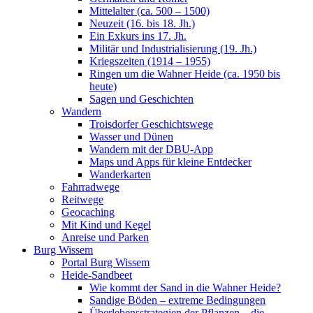
Mittelalter (ca. 500 – 1500)
Neuzeit (16. bis 18. Jh.)
Ein Exkurs ins 17. Jh.
Militär und Industrialisierung (19. Jh.)
Kriegszeiten (1914 – 1955)
Ringen um die Wahner Heide (ca. 1950 bis
heute)
Sagen und Geschichten
Wandern
Troisdorfer Geschichtswege
Wasser und Dünen
Wandern mit der DBU-App
Maps und Apps für kleine Entdecker
Wanderkarten
Fahrradwege
Reitwege
Geocaching
Mit Kind und Kegel
Anreise und Parken
Burg Wissem
Portal Burg Wissem
Heide-Sandbeet
Wie kommt der Sand in die Wahner Heide?
Sandige Böden – extreme Bedingungen
Überlebensstrategien der Pflanzen – die