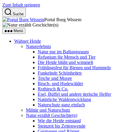
Zum Inhalt springen
Suche
Portal Burg Wissem
Menü
Wahner Heide
Naturerlebnis
Natur pur im Ballungsraum
Refugium für Mensch und Tier
Die Heide blüht und wimmelt
Frühlingsfest für Bienen und Hummeln
Funkelnde Schönheiten
Teiche und Moore
Bruch- und Hudewälder
Rothirsch & Co.
Esel, Büffel und andere tierische Helfer
Natürliche Waldentwicklung
Naturschutz ganz einfach
Militär und Naturschutz
Natur erzählt Geschichte(n)
Wie die Heide entstand
Steinzeit bis Zeitenwende
Germanen und Römer