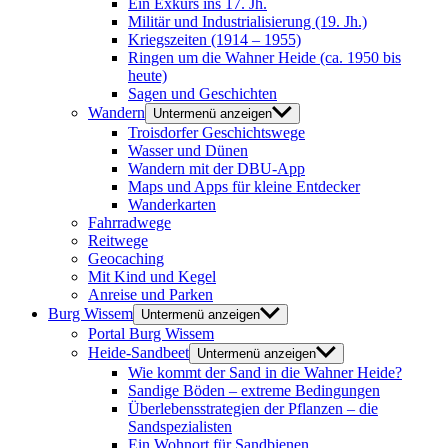
Ein Exkurs ins 17. Jh.
Militär und Industrialisierung (19. Jh.)
Kriegszeiten (1914 – 1955)
Ringen um die Wahner Heide (ca. 1950 bis
heute)
Sagen und Geschichten
Wandern
Untermenü anzeigen
Troisdorfer Geschichtswege
Wasser und Dünen
Wandern mit der DBU-App
Maps und Apps für kleine Entdecker
Wanderkarten
Fahrradwege
Reitwege
Geocaching
Mit Kind und Kegel
Anreise und Parken
Burg Wissem
Untermenü anzeigen
Portal Burg Wissem
Heide-Sandbeet
Untermenü anzeigen
Wie kommt der Sand in die Wahner Heide?
Sandige Böden – extreme Bedingungen
Überlebensstrategien der Pflanzen – die
Sandspezialisten
Ein Wohnort für Sandbienen