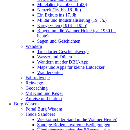
Mittelalter (ca. 500 – 1500)
Neuzeit (16. bis 18. Jh.)
Ein Exkurs ins 17. Jh.
Militär und Industrialisierung (19. Jh.)
Kriegszeiten (1914 – 1955)
Ringen um die Wahner Heide (ca. 1950 bis
heute)
Sagen und Geschichten
Wandern
Troisdorfer Geschichtswege
Wasser und Dünen
Wandern mit der DBU-App
Maps und Apps für kleine Entdecker
Wanderkarten
Fahrradwege
Reitwege
Geocaching
Mit Kind und Kegel
Anreise und Parken
Burg Wissem
Portal Burg Wissem
Heide-Sandbeet
Wie kommt der Sand in die Wahner Heide?
Sandige Böden – extreme Bedingungen
Überlebensstrategien der Pflanzen – die