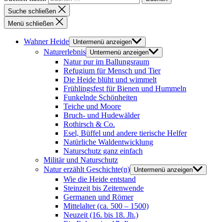
Suche schließen
Menü schließen
Wahner Heide
Untermenü anzeigen
Naturerlebnis
Untermenü anzeigen
Natur pur im Ballungsraum
Refugium für Mensch und Tier
Die Heide blüht und wimmelt
Frühlingsfest für Bienen und Hummeln
Funkelnde Schönheiten
Teiche und Moore
Bruch- und Hudewälder
Rothirsch & Co.
Esel, Büffel und andere tierische Helfer
Natürliche Waldentwicklung
Naturschutz ganz einfach
Militär und Naturschutz
Natur erzählt Geschichte(n)
Untermenü anzeigen
Wie die Heide entstand
Steinzeit bis Zeitenwende
Germanen und Römer
Mittelalter (ca. 500 – 1500)
Neuzeit (16. bis 18. Jh.)