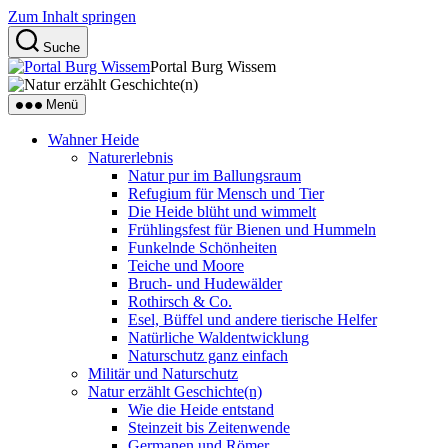
Zum Inhalt springen
Suche
Portal Burg Wissem
Menü
Wahner Heide
Naturerlebnis
Natur pur im Ballungsraum
Refugium für Mensch und Tier
Die Heide blüht und wimmelt
Frühlingsfest für Bienen und Hummeln
Funkelnde Schönheiten
Teiche und Moore
Bruch- und Hudewälder
Rothirsch & Co.
Esel, Büffel und andere tierische Helfer
Natürliche Waldentwicklung
Naturschutz ganz einfach
Militär und Naturschutz
Natur erzählt Geschichte(n)
Wie die Heide entstand
Steinzeit bis Zeitenwende
Germanen und Römer