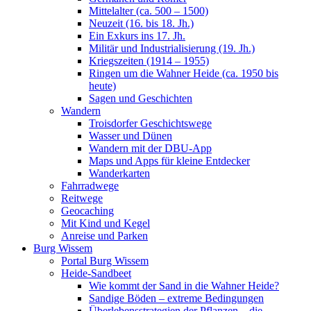
Mittelalter (ca. 500 – 1500)
Neuzeit (16. bis 18. Jh.)
Ein Exkurs ins 17. Jh.
Militär und Industrialisierung (19. Jh.)
Kriegszeiten (1914 – 1955)
Ringen um die Wahner Heide (ca. 1950 bis
heute)
Sagen und Geschichten
Wandern
Troisdorfer Geschichtswege
Wasser und Dünen
Wandern mit der DBU-App
Maps und Apps für kleine Entdecker
Wanderkarten
Fahrradwege
Reitwege
Geocaching
Mit Kind und Kegel
Anreise und Parken
Burg Wissem
Portal Burg Wissem
Heide-Sandbeet
Wie kommt der Sand in die Wahner Heide?
Sandige Böden – extreme Bedingungen
Überlebensstrategien der Pflanzen – die