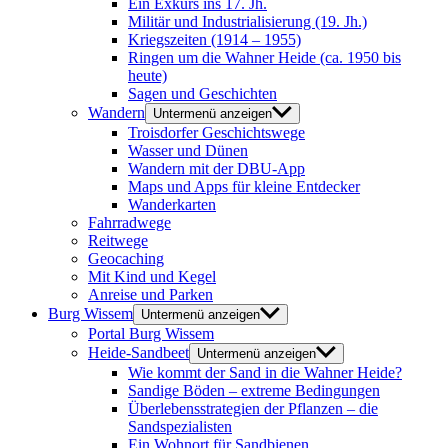
Ein Exkurs ins 17. Jh.
Militär und Industrialisierung (19. Jh.)
Kriegszeiten (1914 – 1955)
Ringen um die Wahner Heide (ca. 1950 bis
heute)
Sagen und Geschichten
Wandern
Untermenü anzeigen
Troisdorfer Geschichtswege
Wasser und Dünen
Wandern mit der DBU-App
Maps und Apps für kleine Entdecker
Wanderkarten
Fahrradwege
Reitwege
Geocaching
Mit Kind und Kegel
Anreise und Parken
Burg Wissem
Untermenü anzeigen
Portal Burg Wissem
Heide-Sandbeet
Untermenü anzeigen
Wie kommt der Sand in die Wahner Heide?
Sandige Böden – extreme Bedingungen
Überlebensstrategien der Pflanzen – die
Sandspezialisten
Ein Wohnort für Sandbienen