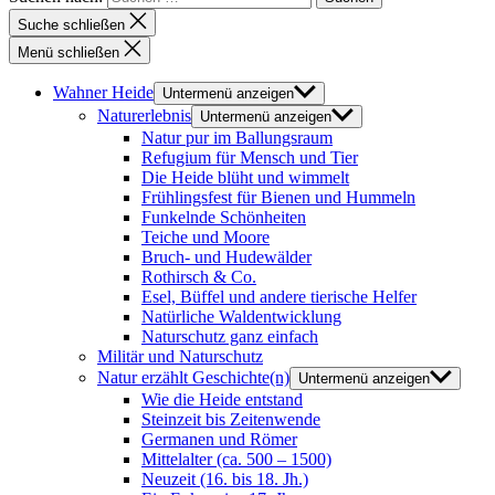
Suche schließen
Menü schließen
Wahner Heide
Untermenü anzeigen
Naturerlebnis
Untermenü anzeigen
Natur pur im Ballungsraum
Refugium für Mensch und Tier
Die Heide blüht und wimmelt
Frühlingsfest für Bienen und Hummeln
Funkelnde Schönheiten
Teiche und Moore
Bruch- und Hudewälder
Rothirsch & Co.
Esel, Büffel und andere tierische Helfer
Natürliche Waldentwicklung
Naturschutz ganz einfach
Militär und Naturschutz
Natur erzählt Geschichte(n)
Untermenü anzeigen
Wie die Heide entstand
Steinzeit bis Zeitenwende
Germanen und Römer
Mittelalter (ca. 500 – 1500)
Neuzeit (16. bis 18. Jh.)