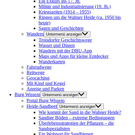
Ein Exkurs ins 17. Jh.
Militär und Industrialisierung (19. Jh.)
Kriegszeiten (1914 – 1955)
Ringen um die Wahner Heide (ca. 1950 bis
heute)
Sagen und Geschichten
Wandern
Untermenü anzeigen
Troisdorfer Geschichtswege
Wasser und Dünen
Wandern mit der DBU-App
Maps und Apps für kleine Entdecker
Wanderkarten
Fahrradwege
Reitwege
Geocaching
Mit Kind und Kegel
Anreise und Parken
Burg Wissem
Untermenü anzeigen
Portal Burg Wissem
Heide-Sandbeet
Untermenü anzeigen
Wie kommt der Sand in die Wahner Heide?
Sandige Böden – extreme Bedingungen
Überlebensstrategien der Pflanzen – die
Sandspezialisten
Ein Wohnort für Sandbienen