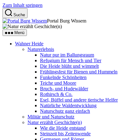
Zum Inhalt springen
Suche
Portal Burg Wissem
Menü
Wahner Heide
Naturerlebnis
Natur pur im Ballungsraum
Refugium für Mensch und Tier
Die Heide blüht und wimmelt
Frühlingsfest für Bienen und Hummeln
Funkelnde Schönheiten
Teiche und Moore
Bruch- und Hudewälder
Rothirsch & Co.
Esel, Büffel und andere tierische Helfer
Natürliche Waldentwicklung
Naturschutz ganz einfach
Militär und Naturschutz
Natur erzählt Geschichte(n)
Wie die Heide entstand
Steinzeit bis Zeitenwende
Germanen und Römer