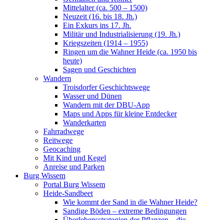
Mittelalter (ca. 500 – 1500)
Neuzeit (16. bis 18. Jh.)
Ein Exkurs ins 17. Jh.
Militär und Industrialisierung (19. Jh.)
Kriegszeiten (1914 – 1955)
Ringen um die Wahner Heide (ca. 1950 bis
heute)
Sagen und Geschichten
Wandern
Troisdorfer Geschichtswege
Wasser und Dünen
Wandern mit der DBU-App
Maps und Apps für kleine Entdecker
Wanderkarten
Fahrradwege
Reitwege
Geocaching
Mit Kind und Kegel
Anreise und Parken
Burg Wissem
Portal Burg Wissem
Heide-Sandbeet
Wie kommt der Sand in die Wahner Heide?
Sandige Böden – extreme Bedingungen
Überlebensstrategien der Pflanzen – die