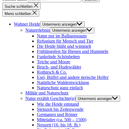
Suche schließen
Menü schließen
Wahner Heide
Untermenü anzeigen
Naturerlebnis
Untermenü anzeigen
Natur pur im Ballungsraum
Refugium für Mensch und Tier
Die Heide blüht und wimmelt
Frühlingsfest für Bienen und Hummeln
Funkelnde Schönheiten
Teiche und Moore
Bruch- und Hudewälder
Rothirsch & Co.
Esel, Büffel und andere tierische Helfer
Natürliche Waldentwicklung
Naturschutz ganz einfach
Militär und Naturschutz
Natur erzählt Geschichte(n)
Untermenü anzeigen
Wie die Heide entstand
Steinzeit bis Zeitenwende
Germanen und Römer
Mittelalter (ca. 500 – 1500)
Neuzeit (16. bis 18. Jh.)