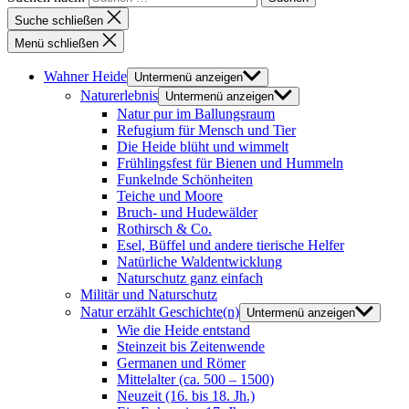
Suche schließen
Menü schließen
Wahner Heide
Untermenü anzeigen
Naturerlebnis
Untermenü anzeigen
Natur pur im Ballungsraum
Refugium für Mensch und Tier
Die Heide blüht und wimmelt
Frühlingsfest für Bienen und Hummeln
Funkelnde Schönheiten
Teiche und Moore
Bruch- und Hudewälder
Rothirsch & Co.
Esel, Büffel und andere tierische Helfer
Natürliche Waldentwicklung
Naturschutz ganz einfach
Militär und Naturschutz
Natur erzählt Geschichte(n)
Untermenü anzeigen
Wie die Heide entstand
Steinzeit bis Zeitenwende
Germanen und Römer
Mittelalter (ca. 500 – 1500)
Neuzeit (16. bis 18. Jh.)