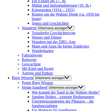
Ein Exkurs ins 17. Jh.
Militär und Industrialisierung (19. Jh.)
Kriegszeiten (1914 – 1955)
Ringen um die Wahner Heide (ca. 1950 bis
heute)
Sagen und Geschichten
Wandern
Untermenü anzeigen
Troisdorfer Geschichtswege
Wasser und Dünen
Wandern mit der DBU-App
Maps und Apps für kleine Entdecker
Wanderkarten
Fahrradwege
Reitwege
Geocaching
Mit Kind und Kegel
Anreise und Parken
Burg Wissem
Untermenü anzeigen
Portal Burg Wissem
Heide-Sandbeet
Untermenü anzeigen
Wie kommt der Sand in die Wahner Heide?
Sandige Böden – extreme Bedingungen
Überlebensstrategien der Pflanzen – die
Sandspezialisten
Ein Wohnort für Sandbienen