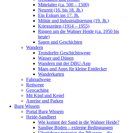
Mittelalter (ca. 500 – 1500)
Neuzeit (16. bis 18. Jh.)
Ein Exkurs ins 17. Jh.
Militär und Industrialisierung (19. Jh.)
Kriegszeiten (1914 – 1955)
Ringen um die Wahner Heide (ca. 1950 bis
heute)
Sagen und Geschichten
Wandern
Troisdorfer Geschichtswege
Wasser und Dünen
Wandern mit der DBU-App
Maps und Apps für kleine Entdecker
Wanderkarten
Fahrradwege
Reitwege
Geocaching
Mit Kind und Kegel
Anreise und Parken
Burg Wissem
Portal Burg Wissem
Heide-Sandbeet
Wie kommt der Sand in die Wahner Heide?
Sandige Böden – extreme Bedingungen
Überlebensstrategien der Pflanzen – die