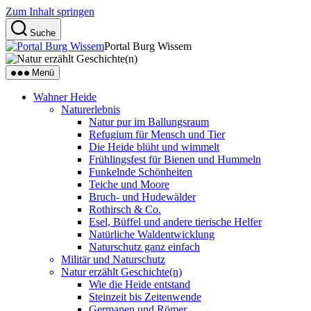
Zum Inhalt springen
Suche
Portal Burg Wissem
Menü
Wahner Heide
Naturerlebnis
Natur pur im Ballungsraum
Refugium für Mensch und Tier
Die Heide blüht und wimmelt
Frühlingsfest für Bienen und Hummeln
Funkelnde Schönheiten
Teiche und Moore
Bruch- und Hudewälder
Rothirsch & Co.
Esel, Büffel und andere tierische Helfer
Natürliche Waldentwicklung
Naturschutz ganz einfach
Militär und Naturschutz
Natur erzählt Geschichte(n)
Wie die Heide entstand
Steinzeit bis Zeitenwende
Germanen und Römer