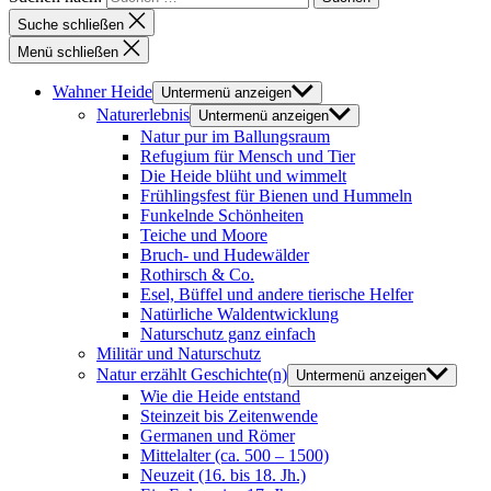
Suche schließen
Menü schließen
Wahner Heide
Untermenü anzeigen
Naturerlebnis
Untermenü anzeigen
Natur pur im Ballungsraum
Refugium für Mensch und Tier
Die Heide blüht und wimmelt
Frühlingsfest für Bienen und Hummeln
Funkelnde Schönheiten
Teiche und Moore
Bruch- und Hudewälder
Rothirsch & Co.
Esel, Büffel und andere tierische Helfer
Natürliche Waldentwicklung
Naturschutz ganz einfach
Militär und Naturschutz
Natur erzählt Geschichte(n)
Untermenü anzeigen
Wie die Heide entstand
Steinzeit bis Zeitenwende
Germanen und Römer
Mittelalter (ca. 500 – 1500)
Neuzeit (16. bis 18. Jh.)