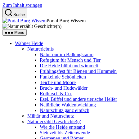
Zum Inhalt springen
Suche
Portal Burg Wissem
Menü
Wahner Heide
Naturerlebnis
Natur pur im Ballungsraum
Refugium für Mensch und Tier
Die Heide blüht und wimmelt
Frühlingsfest für Bienen und Hummeln
Funkelnde Schönheiten
Teiche und Moore
Bruch- und Hudewälder
Rothirsch & Co.
Esel, Büffel und andere tierische Helfer
Natürliche Waldentwicklung
Naturschutz ganz einfach
Militär und Naturschutz
Natur erzählt Geschichte(n)
Wie die Heide entstand
Steinzeit bis Zeitenwende
Germanen und Römer