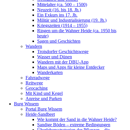
Mittelalter (ca. 500 – 1500)
Neuzeit (16. bis 18. Jh.)
Ein Exkurs ins 17. Jh.
Militär und Industrialisierung (19. Jh.)
Kriegszeiten (1914 – 1955)
Ringen um die Wahner Heide (ca. 1950 bis
heute)
Sagen und Geschichten
Wandern
Troisdorfer Geschichtswege
Wasser und Dünen
Wandern mit der DBU-App
Maps und Apps für kleine Entdecker
Wanderkarten
Fahrradwege
Reitwege
Geocaching
Mit Kind und Kegel
Anreise und Parken
Burg Wissem
Portal Burg Wissem
Heide-Sandbeet
Wie kommt der Sand in die Wahner Heide?
Sandige Böden – extreme Bedingungen
Überlebensstrategien der Pflanzen – die