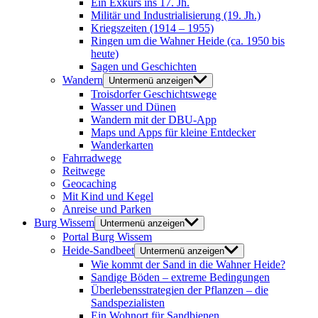
Ein Exkurs ins 17. Jh.
Militär und Industrialisierung (19. Jh.)
Kriegszeiten (1914 – 1955)
Ringen um die Wahner Heide (ca. 1950 bis
heute)
Sagen und Geschichten
Wandern
Untermenü anzeigen
Troisdorfer Geschichtswege
Wasser und Dünen
Wandern mit der DBU-App
Maps und Apps für kleine Entdecker
Wanderkarten
Fahrradwege
Reitwege
Geocaching
Mit Kind und Kegel
Anreise und Parken
Burg Wissem
Untermenü anzeigen
Portal Burg Wissem
Heide-Sandbeet
Untermenü anzeigen
Wie kommt der Sand in die Wahner Heide?
Sandige Böden – extreme Bedingungen
Überlebensstrategien der Pflanzen – die
Sandspezialisten
Ein Wohnort für Sandbienen