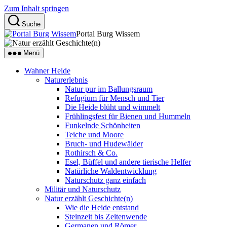
Zum Inhalt springen
Suche
Portal Burg Wissem
Menü
Wahner Heide
Naturerlebnis
Natur pur im Ballungsraum
Refugium für Mensch und Tier
Die Heide blüht und wimmelt
Frühlingsfest für Bienen und Hummeln
Funkelnde Schönheiten
Teiche und Moore
Bruch- und Hudewälder
Rothirsch & Co.
Esel, Büffel und andere tierische Helfer
Natürliche Waldentwicklung
Naturschutz ganz einfach
Militär und Naturschutz
Natur erzählt Geschichte(n)
Wie die Heide entstand
Steinzeit bis Zeitenwende
Germanen und Römer