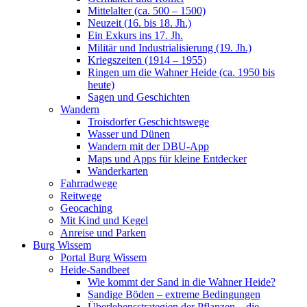
Mittelalter (ca. 500 – 1500)
Neuzeit (16. bis 18. Jh.)
Ein Exkurs ins 17. Jh.
Militär und Industrialisierung (19. Jh.)
Kriegszeiten (1914 – 1955)
Ringen um die Wahner Heide (ca. 1950 bis
heute)
Sagen und Geschichten
Wandern
Troisdorfer Geschichtswege
Wasser und Dünen
Wandern mit der DBU-App
Maps und Apps für kleine Entdecker
Wanderkarten
Fahrradwege
Reitwege
Geocaching
Mit Kind und Kegel
Anreise und Parken
Burg Wissem
Portal Burg Wissem
Heide-Sandbeet
Wie kommt der Sand in die Wahner Heide?
Sandige Böden – extreme Bedingungen
Überlebensstrategien der Pflanzen – die