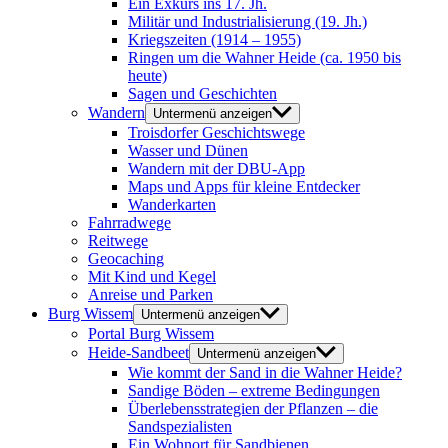
Ein Exkurs ins 17. Jh.
Militär und Industrialisierung (19. Jh.)
Kriegszeiten (1914 – 1955)
Ringen um die Wahner Heide (ca. 1950 bis
heute)
Sagen und Geschichten
Wandern
Untermenü anzeigen
Troisdorfer Geschichtswege
Wasser und Dünen
Wandern mit der DBU-App
Maps und Apps für kleine Entdecker
Wanderkarten
Fahrradwege
Reitwege
Geocaching
Mit Kind und Kegel
Anreise und Parken
Burg Wissem
Untermenü anzeigen
Portal Burg Wissem
Heide-Sandbeet
Untermenü anzeigen
Wie kommt der Sand in die Wahner Heide?
Sandige Böden – extreme Bedingungen
Überlebensstrategien der Pflanzen – die
Sandspezialisten
Ein Wohnort für Sandbienen