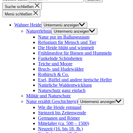
Suche schließen
Menü schließen
Wahner Heide
Untermenü anzeigen
Naturerlebnis
Untermenü anzeigen
Natur pur im Ballungsraum
Refugium für Mensch und Tier
Die Heide blüht und wimmelt
Frühlingsfest für Bienen und Hummeln
Funkelnde Schönheiten
Teiche und Moore
Bruch- und Hudewälder
Rothirsch & Co.
Esel, Büffel und andere tierische Helfer
Natürliche Waldentwicklung
Naturschutz ganz einfach
Militär und Naturschutz
Natur erzählt Geschichte(n)
Untermenü anzeigen
Wie die Heide entstand
Steinzeit bis Zeitenwende
Germanen und Römer
Mittelalter (ca. 500 – 1500)
Neuzeit (16. bis 18. Jh.)