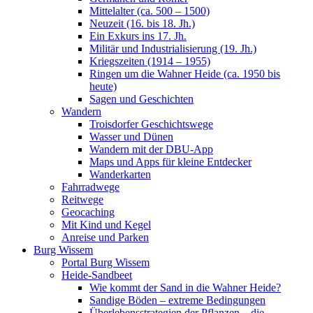
Mittelalter (ca. 500 – 1500)
Neuzeit (16. bis 18. Jh.)
Ein Exkurs ins 17. Jh.
Militär und Industrialisierung (19. Jh.)
Kriegszeiten (1914 – 1955)
Ringen um die Wahner Heide (ca. 1950 bis
heute)
Sagen und Geschichten
Wandern
Troisdorfer Geschichtswege
Wasser und Dünen
Wandern mit der DBU-App
Maps und Apps für kleine Entdecker
Wanderkarten
Fahrradwege
Reitwege
Geocaching
Mit Kind und Kegel
Anreise und Parken
Burg Wissem
Portal Burg Wissem
Heide-Sandbeet
Wie kommt der Sand in die Wahner Heide?
Sandige Böden – extreme Bedingungen
Überlebensstrategien der Pflanzen – die