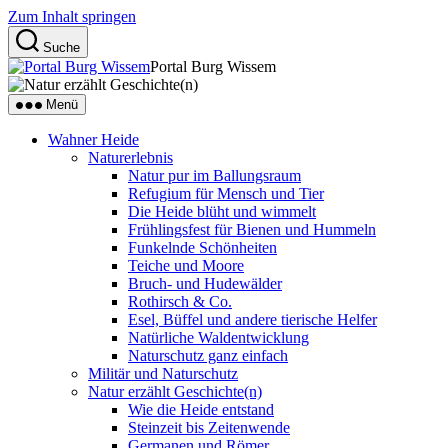
Zum Inhalt springen
Suche
Portal Burg Wissem
Menü
Wahner Heide
Naturerlebnis
Natur pur im Ballungsraum
Refugium für Mensch und Tier
Die Heide blüht und wimmelt
Frühlingsfest für Bienen und Hummeln
Funkelnde Schönheiten
Teiche und Moore
Bruch- und Hudewälder
Rothirsch & Co.
Esel, Büffel und andere tierische Helfer
Natürliche Waldentwicklung
Naturschutz ganz einfach
Militär und Naturschutz
Natur erzählt Geschichte(n)
Wie die Heide entstand
Steinzeit bis Zeitenwende
Germanen und Römer