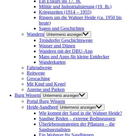
Ein Exkurs ins 17. Jh.
Militär und Industrialisierung (19. Jh.)
Kriegszeiten (1914 – 1955)
Ringen um die Wahner Heide (ca. 1950 bis
heute)
Sagen und Geschichten
Wandern
Untermenü anzeigen
Troisdorfer Geschichtswege
Wasser und Dünen
Wandern mit der DBU-App
Maps und Apps für kleine Entdecker
Wanderkarten
Fahrradwege
Reitwege
Geocaching
Mit Kind und Kegel
Anreise und Parken
Burg Wissem
Untermenü anzeigen
Portal Burg Wissem
Heide-Sandbeet
Untermenü anzeigen
Wie kommt der Sand in die Wahner Heide?
Sandige Böden – extreme Bedingungen
Überlebensstrategien der Pflanzen – die
Sandspezialisten
Ein Wohnort für Sandbienen