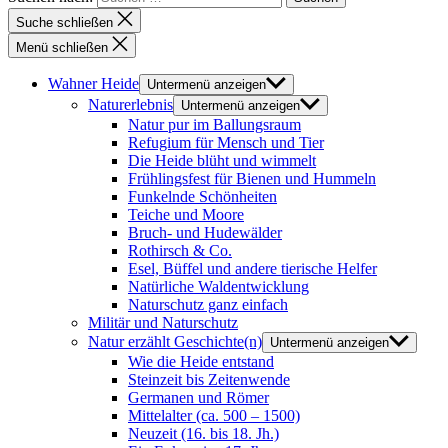
Suche schließen
Menü schließen
Wahner Heide
Untermenü anzeigen
Naturerlebnis
Untermenü anzeigen
Natur pur im Ballungsraum
Refugium für Mensch und Tier
Die Heide blüht und wimmelt
Frühlingsfest für Bienen und Hummeln
Funkelnde Schönheiten
Teiche und Moore
Bruch- und Hudewälder
Rothirsch & Co.
Esel, Büffel und andere tierische Helfer
Natürliche Waldentwicklung
Naturschutz ganz einfach
Militär und Naturschutz
Natur erzählt Geschichte(n)
Untermenü anzeigen
Wie die Heide entstand
Steinzeit bis Zeitenwende
Germanen und Römer
Mittelalter (ca. 500 – 1500)
Neuzeit (16. bis 18. Jh.)