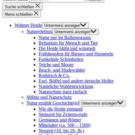
Suche schließen
Menü schließen
Wahner Heide
Untermenü anzeigen
Naturerlebnis
Untermenü anzeigen
Natur pur im Ballungsraum
Refugium für Mensch und Tier
Die Heide blüht und wimmelt
Frühlingsfest für Bienen und Hummeln
Funkelnde Schönheiten
Teiche und Moore
Bruch- und Hudewälder
Rothirsch & Co.
Esel, Büffel und andere tierische Helfer
Natürliche Waldentwicklung
Naturschutz ganz einfach
Militär und Naturschutz
Natur erzählt Geschichte(n)
Untermenü anzeigen
Wie die Heide entstand
Steinzeit bis Zeitenwende
Germanen und Römer
Mittelalter (ca. 500 – 1500)
Neuzeit (16. bis 18. Jh.)