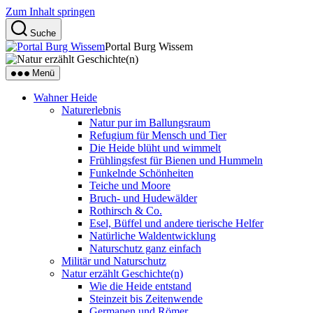
Zum Inhalt springen
Suche
Portal Burg Wissem
Menü
Wahner Heide
Naturerlebnis
Natur pur im Ballungsraum
Refugium für Mensch und Tier
Die Heide blüht und wimmelt
Frühlingsfest für Bienen und Hummeln
Funkelnde Schönheiten
Teiche und Moore
Bruch- und Hudewälder
Rothirsch & Co.
Esel, Büffel und andere tierische Helfer
Natürliche Waldentwicklung
Naturschutz ganz einfach
Militär und Naturschutz
Natur erzählt Geschichte(n)
Wie die Heide entstand
Steinzeit bis Zeitenwende
Germanen und Römer