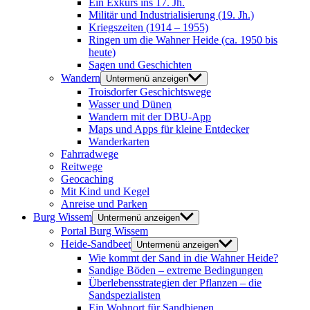
Ein Exkurs ins 17. Jh.
Militär und Industrialisierung (19. Jh.)
Kriegszeiten (1914 – 1955)
Ringen um die Wahner Heide (ca. 1950 bis
heute)
Sagen und Geschichten
Wandern
Untermenü anzeigen
Troisdorfer Geschichtswege
Wasser und Dünen
Wandern mit der DBU-App
Maps und Apps für kleine Entdecker
Wanderkarten
Fahrradwege
Reitwege
Geocaching
Mit Kind und Kegel
Anreise und Parken
Burg Wissem
Untermenü anzeigen
Portal Burg Wissem
Heide-Sandbeet
Untermenü anzeigen
Wie kommt der Sand in die Wahner Heide?
Sandige Böden – extreme Bedingungen
Überlebensstrategien der Pflanzen – die
Sandspezialisten
Ein Wohnort für Sandbienen