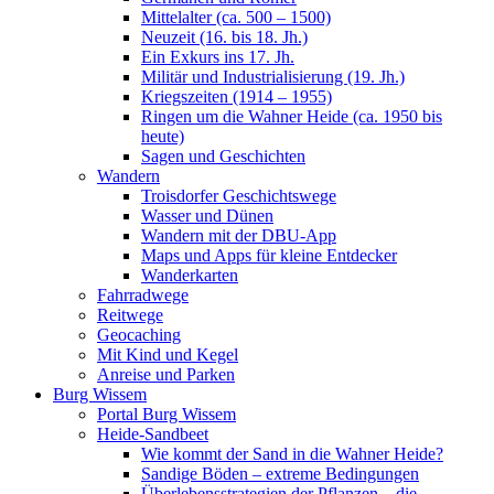
Mittelalter (ca. 500 – 1500)
Neuzeit (16. bis 18. Jh.)
Ein Exkurs ins 17. Jh.
Militär und Industrialisierung (19. Jh.)
Kriegszeiten (1914 – 1955)
Ringen um die Wahner Heide (ca. 1950 bis
heute)
Sagen und Geschichten
Wandern
Troisdorfer Geschichtswege
Wasser und Dünen
Wandern mit der DBU-App
Maps und Apps für kleine Entdecker
Wanderkarten
Fahrradwege
Reitwege
Geocaching
Mit Kind und Kegel
Anreise und Parken
Burg Wissem
Portal Burg Wissem
Heide-Sandbeet
Wie kommt der Sand in die Wahner Heide?
Sandige Böden – extreme Bedingungen
Überlebensstrategien der Pflanzen – die