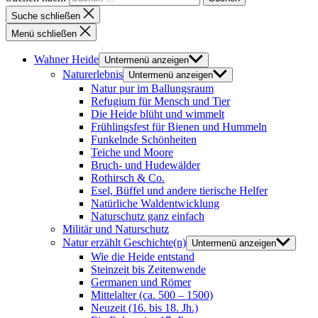
Suche schließen
Menü schließen
Wahner Heide
Untermenü anzeigen
Naturerlebnis
Untermenü anzeigen
Natur pur im Ballungsraum
Refugium für Mensch und Tier
Die Heide blüht und wimmelt
Frühlingsfest für Bienen und Hummeln
Funkelnde Schönheiten
Teiche und Moore
Bruch- und Hudewälder
Rothirsch & Co.
Esel, Büffel und andere tierische Helfer
Natürliche Waldentwicklung
Naturschutz ganz einfach
Militär und Naturschutz
Natur erzählt Geschichte(n)
Untermenü anzeigen
Wie die Heide entstand
Steinzeit bis Zeitenwende
Germanen und Römer
Mittelalter (ca. 500 – 1500)
Neuzeit (16. bis 18. Jh.)