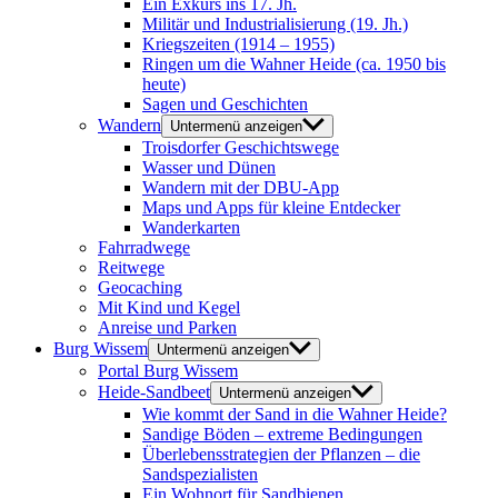
Ein Exkurs ins 17. Jh.
Militär und Industrialisierung (19. Jh.)
Kriegszeiten (1914 – 1955)
Ringen um die Wahner Heide (ca. 1950 bis
heute)
Sagen und Geschichten
Wandern
Untermenü anzeigen
Troisdorfer Geschichtswege
Wasser und Dünen
Wandern mit der DBU-App
Maps und Apps für kleine Entdecker
Wanderkarten
Fahrradwege
Reitwege
Geocaching
Mit Kind und Kegel
Anreise und Parken
Burg Wissem
Untermenü anzeigen
Portal Burg Wissem
Heide-Sandbeet
Untermenü anzeigen
Wie kommt der Sand in die Wahner Heide?
Sandige Böden – extreme Bedingungen
Überlebensstrategien der Pflanzen – die
Sandspezialisten
Ein Wohnort für Sandbienen