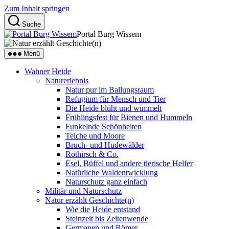
Zum Inhalt springen
Suche
Portal Burg Wissem
Menü
Wahner Heide
Naturerlebnis
Natur pur im Ballungsraum
Refugium für Mensch und Tier
Die Heide blüht und wimmelt
Frühlingsfest für Bienen und Hummeln
Funkelnde Schönheiten
Teiche und Moore
Bruch- und Hudewälder
Rothirsch & Co.
Esel, Büffel und andere tierische Helfer
Natürliche Waldentwicklung
Naturschutz ganz einfach
Militär und Naturschutz
Natur erzählt Geschichte(n)
Wie die Heide entstand
Steinzeit bis Zeitenwende
Germanen und Römer