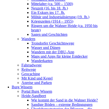
Mittelalter (ca. 500 – 1500)
Neuzeit (16. bis 18. Jh.)
Ein Exkurs ins 17. Jh.
Militär und Industrialisierung (19. Jh.)
Kriegszeiten (1914 – 1955)
Ringen um die Wahner Heide (ca. 1950 bis
heute)
Sagen und Geschichten
Wandern
Troisdorfer Geschichtswege
Wasser und Dünen
Wandern mit der DBU-App
Maps und Apps für kleine Entdecker
Wanderkarten
Fahrradwege
Reitwege
Geocaching
Mit Kind und Kegel
Anreise und Parken
Burg Wissem
Portal Burg Wissem
Heide-Sandbeet
Wie kommt der Sand in die Wahner Heide?
Sandige Böden – extreme Bedingungen
Überlebensstrategien der Pflanzen – die