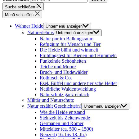
Suche schließen
Menü schließen
Wahner Heide
Untermenü anzeigen
Naturerlebnis
Untermenü anzeigen
Natur pur im Ballungsraum
Refugium für Mensch und Tier
Die Heide blüht und wimmelt
Frühlingsfest für Bienen und Hummeln
Funkelnde Schönheiten
Teiche und Moore
Bruch- und Hudewälder
Rothirsch & Co.
Esel, Büffel und andere tierische Helfer
Natürliche Waldentwicklung
Naturschutz ganz einfach
Militär und Naturschutz
Natur erzählt Geschichte(n)
Untermenü anzeigen
Wie die Heide entstand
Steinzeit bis Zeitenwende
Germanen und Römer
Mittelalter (ca. 500 – 1500)
Neuzeit (16. bis 18. Jh.)