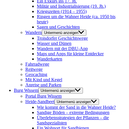
Ein Exkurs ins 17. Jh.
Militär und Industrialisierung (19. Jh.)
Kriegszeiten (1914 – 1955)
Ringen um die Wahner Heide (ca. 1950 bis
heute)
Sagen und Geschichten
Wandern
Untermenü anzeigen
Troisdorfer Geschichtswege
Wasser und Dünen
Wandern mit der DBU-App
Maps und Apps für kleine Entdecker
Wanderkarten
Fahrradwege
Reitwege
Geocaching
Mit Kind und Kegel
Anreise und Parken
Burg Wissem
Untermenü anzeigen
Portal Burg Wissem
Heide-Sandbeet
Untermenü anzeigen
Wie kommt der Sand in die Wahner Heide?
Sandige Böden – extreme Bedingungen
Überlebensstrategien der Pflanzen – die
Sandspezialisten
Ein Wohnort für Sandbienen