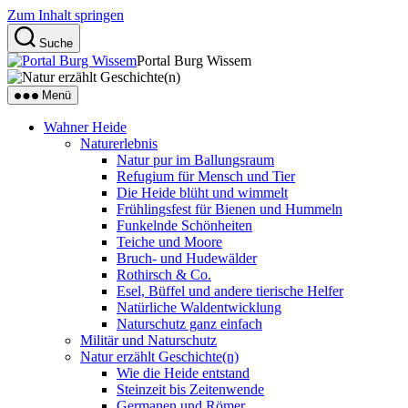
Zum Inhalt springen
Suche
Portal Burg Wissem
Menü
Wahner Heide
Naturerlebnis
Natur pur im Ballungsraum
Refugium für Mensch und Tier
Die Heide blüht und wimmelt
Frühlingsfest für Bienen und Hummeln
Funkelnde Schönheiten
Teiche und Moore
Bruch- und Hudewälder
Rothirsch & Co.
Esel, Büffel und andere tierische Helfer
Natürliche Waldentwicklung
Naturschutz ganz einfach
Militär und Naturschutz
Natur erzählt Geschichte(n)
Wie die Heide entstand
Steinzeit bis Zeitenwende
Germanen und Römer