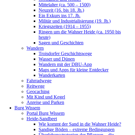
Mittelalter (ca. 500 – 1500)
Neuzeit (16. bis 18. Jh.)
Ein Exkurs ins 17. Jh.
Militär und Industrialisierung (19. Jh.)
Kriegszeiten (1914 – 1955)
Ringen um die Wahner Heide (ca. 1950 bis
heute)
Sagen und Geschichten
Wandern
Troisdorfer Geschichtswege
Wasser und Dünen
Wandern mit der DBU-App
Maps und Apps für kleine Entdecker
Wanderkarten
Fahrradwege
Reitwege
Geocaching
Mit Kind und Kegel
Anreise und Parken
Burg Wissem
Portal Burg Wissem
Heide-Sandbeet
Wie kommt der Sand in die Wahner Heide?
Sandige Böden – extreme Bedingungen
Überlebensstrategien der Pflanzen – die