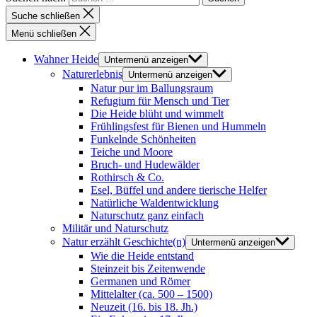
Suche schließen
Menü schließen
Wahner Heide
Untermenü anzeigen
Naturerlebnis
Untermenü anzeigen
Natur pur im Ballungsraum
Refugium für Mensch und Tier
Die Heide blüht und wimmelt
Frühlingsfest für Bienen und Hummeln
Funkelnde Schönheiten
Teiche und Moore
Bruch- und Hudewälder
Rothirsch & Co.
Esel, Büffel und andere tierische Helfer
Natürliche Waldentwicklung
Naturschutz ganz einfach
Militär und Naturschutz
Natur erzählt Geschichte(n)
Untermenü anzeigen
Wie die Heide entstand
Steinzeit bis Zeitenwende
Germanen und Römer
Mittelalter (ca. 500 – 1500)
Neuzeit (16. bis 18. Jh.)