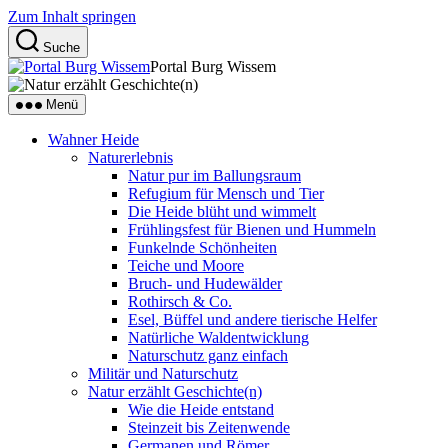
Zum Inhalt springen
Suche
Portal Burg Wissem
Menü
Wahner Heide
Naturerlebnis
Natur pur im Ballungsraum
Refugium für Mensch und Tier
Die Heide blüht und wimmelt
Frühlingsfest für Bienen und Hummeln
Funkelnde Schönheiten
Teiche und Moore
Bruch- und Hudewälder
Rothirsch & Co.
Esel, Büffel und andere tierische Helfer
Natürliche Waldentwicklung
Naturschutz ganz einfach
Militär und Naturschutz
Natur erzählt Geschichte(n)
Wie die Heide entstand
Steinzeit bis Zeitenwende
Germanen und Römer