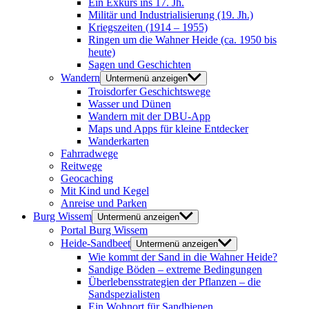
Ein Exkurs ins 17. Jh.
Militär und Industrialisierung (19. Jh.)
Kriegszeiten (1914 – 1955)
Ringen um die Wahner Heide (ca. 1950 bis
heute)
Sagen und Geschichten
Wandern
Untermenü anzeigen
Troisdorfer Geschichtswege
Wasser und Dünen
Wandern mit der DBU-App
Maps und Apps für kleine Entdecker
Wanderkarten
Fahrradwege
Reitwege
Geocaching
Mit Kind und Kegel
Anreise und Parken
Burg Wissem
Untermenü anzeigen
Portal Burg Wissem
Heide-Sandbeet
Untermenü anzeigen
Wie kommt der Sand in die Wahner Heide?
Sandige Böden – extreme Bedingungen
Überlebensstrategien der Pflanzen – die
Sandspezialisten
Ein Wohnort für Sandbienen