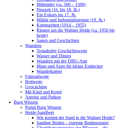
Mittelalter (ca. 500 – 1500)
Neuzeit (16. bis 18. Jh.)
Ein Exkurs ins 17. Jh.
Militär und Industrialisierung (19. Jh.)
Kriegszeiten (1914 – 1955)
Ringen um die Wahner Heide (ca. 1950 bis
heute)
Sagen und Geschichten
Wandern
Troisdorfer Geschichtswege
Wasser und Dünen
Wandern mit der DBU-App
Maps und Apps für kleine Entdecker
Wanderkarten
Fahrradwege
Reitwege
Geocaching
Mit Kind und Kegel
Anreise und Parken
Burg Wissem
Portal Burg Wissem
Heide-Sandbeet
Wie kommt der Sand in die Wahner Heide?
Sandige Böden – extreme Bedingungen
Überlebensstrategien der Pflanzen – die