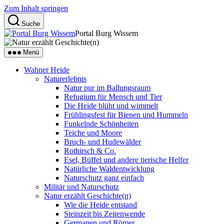
Zum Inhalt springen
Suche
Portal Burg Wissem
Menü
Wahner Heide
Naturerlebnis
Natur pur im Ballungsraum
Refugium für Mensch und Tier
Die Heide blüht und wimmelt
Frühlingsfest für Bienen und Hummeln
Funkelnde Schönheiten
Teiche und Moore
Bruch- und Hudewälder
Rothirsch & Co.
Esel, Büffel und andere tierische Helfer
Natürliche Waldentwicklung
Naturschutz ganz einfach
Militär und Naturschutz
Natur erzählt Geschichte(n)
Wie die Heide entstand
Steinzeit bis Zeitenwende
Germanen und Römer