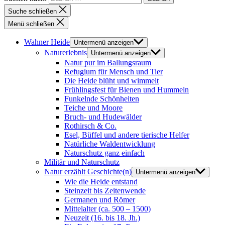
Suche schließen
Menü schließen
Wahner Heide
Untermenü anzeigen
Naturerlebnis
Untermenü anzeigen
Natur pur im Ballungsraum
Refugium für Mensch und Tier
Die Heide blüht und wimmelt
Frühlingsfest für Bienen und Hummeln
Funkelnde Schönheiten
Teiche und Moore
Bruch- und Hudewälder
Rothirsch & Co.
Esel, Büffel und andere tierische Helfer
Natürliche Waldentwicklung
Naturschutz ganz einfach
Militär und Naturschutz
Natur erzählt Geschichte(n)
Untermenü anzeigen
Wie die Heide entstand
Steinzeit bis Zeitenwende
Germanen und Römer
Mittelalter (ca. 500 – 1500)
Neuzeit (16. bis 18. Jh.)