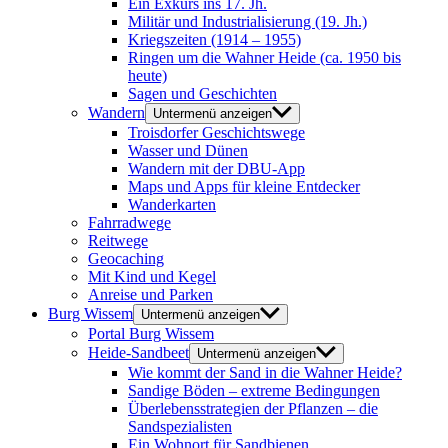
Ein Exkurs ins 17. Jh.
Militär und Industrialisierung (19. Jh.)
Kriegszeiten (1914 – 1955)
Ringen um die Wahner Heide (ca. 1950 bis
heute)
Sagen und Geschichten
Wandern
Untermenü anzeigen
Troisdorfer Geschichtswege
Wasser und Dünen
Wandern mit der DBU-App
Maps und Apps für kleine Entdecker
Wanderkarten
Fahrradwege
Reitwege
Geocaching
Mit Kind und Kegel
Anreise und Parken
Burg Wissem
Untermenü anzeigen
Portal Burg Wissem
Heide-Sandbeet
Untermenü anzeigen
Wie kommt der Sand in die Wahner Heide?
Sandige Böden – extreme Bedingungen
Überlebensstrategien der Pflanzen – die
Sandspezialisten
Ein Wohnort für Sandbienen