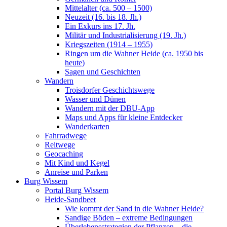
Mittelalter (ca. 500 – 1500)
Neuzeit (16. bis 18. Jh.)
Ein Exkurs ins 17. Jh.
Militär und Industrialisierung (19. Jh.)
Kriegszeiten (1914 – 1955)
Ringen um die Wahner Heide (ca. 1950 bis
heute)
Sagen und Geschichten
Wandern
Troisdorfer Geschichtswege
Wasser und Dünen
Wandern mit der DBU-App
Maps und Apps für kleine Entdecker
Wanderkarten
Fahrradwege
Reitwege
Geocaching
Mit Kind und Kegel
Anreise und Parken
Burg Wissem
Portal Burg Wissem
Heide-Sandbeet
Wie kommt der Sand in die Wahner Heide?
Sandige Böden – extreme Bedingungen
Überlebensstrategien der Pflanzen – die