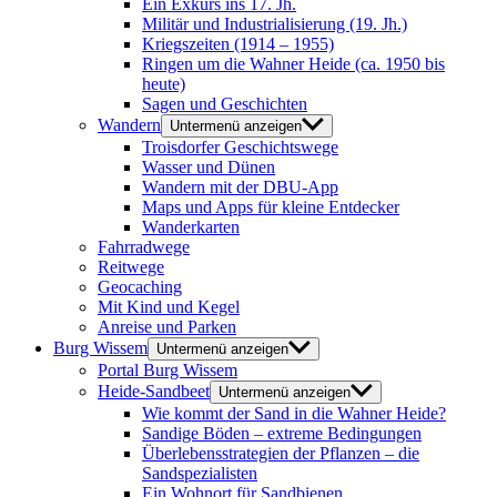
Ein Exkurs ins 17. Jh.
Militär und Industrialisierung (19. Jh.)
Kriegszeiten (1914 – 1955)
Ringen um die Wahner Heide (ca. 1950 bis
heute)
Sagen und Geschichten
Wandern
Untermenü anzeigen
Troisdorfer Geschichtswege
Wasser und Dünen
Wandern mit der DBU-App
Maps und Apps für kleine Entdecker
Wanderkarten
Fahrradwege
Reitwege
Geocaching
Mit Kind und Kegel
Anreise und Parken
Burg Wissem
Untermenü anzeigen
Portal Burg Wissem
Heide-Sandbeet
Untermenü anzeigen
Wie kommt der Sand in die Wahner Heide?
Sandige Böden – extreme Bedingungen
Überlebensstrategien der Pflanzen – die
Sandspezialisten
Ein Wohnort für Sandbienen