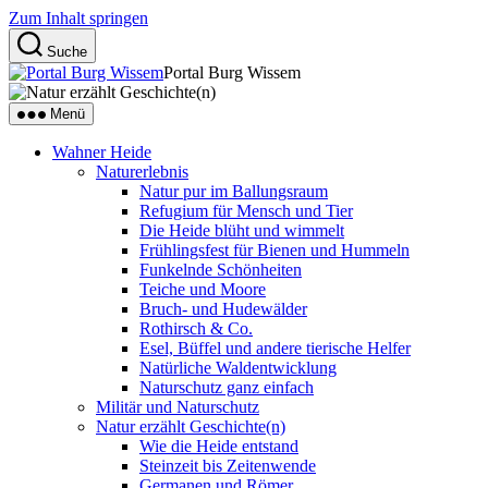
Zum Inhalt springen
Suche
Portal Burg Wissem
Menü
Wahner Heide
Naturerlebnis
Natur pur im Ballungsraum
Refugium für Mensch und Tier
Die Heide blüht und wimmelt
Frühlingsfest für Bienen und Hummeln
Funkelnde Schönheiten
Teiche und Moore
Bruch- und Hudewälder
Rothirsch & Co.
Esel, Büffel und andere tierische Helfer
Natürliche Waldentwicklung
Naturschutz ganz einfach
Militär und Naturschutz
Natur erzählt Geschichte(n)
Wie die Heide entstand
Steinzeit bis Zeitenwende
Germanen und Römer