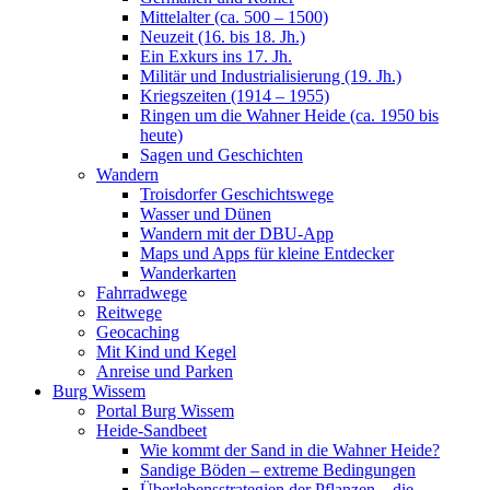
Mittelalter (ca. 500 – 1500)
Neuzeit (16. bis 18. Jh.)
Ein Exkurs ins 17. Jh.
Militär und Industrialisierung (19. Jh.)
Kriegszeiten (1914 – 1955)
Ringen um die Wahner Heide (ca. 1950 bis
heute)
Sagen und Geschichten
Wandern
Troisdorfer Geschichtswege
Wasser und Dünen
Wandern mit der DBU-App
Maps und Apps für kleine Entdecker
Wanderkarten
Fahrradwege
Reitwege
Geocaching
Mit Kind und Kegel
Anreise und Parken
Burg Wissem
Portal Burg Wissem
Heide-Sandbeet
Wie kommt der Sand in die Wahner Heide?
Sandige Böden – extreme Bedingungen
Überlebensstrategien der Pflanzen – die