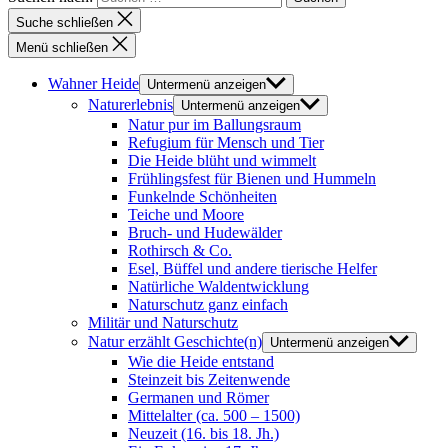
Suche schließen
Menü schließen
Wahner Heide
Untermenü anzeigen
Naturerlebnis
Untermenü anzeigen
Natur pur im Ballungsraum
Refugium für Mensch und Tier
Die Heide blüht und wimmelt
Frühlingsfest für Bienen und Hummeln
Funkelnde Schönheiten
Teiche und Moore
Bruch- und Hudewälder
Rothirsch & Co.
Esel, Büffel und andere tierische Helfer
Natürliche Waldentwicklung
Naturschutz ganz einfach
Militär und Naturschutz
Natur erzählt Geschichte(n)
Untermenü anzeigen
Wie die Heide entstand
Steinzeit bis Zeitenwende
Germanen und Römer
Mittelalter (ca. 500 – 1500)
Neuzeit (16. bis 18. Jh.)