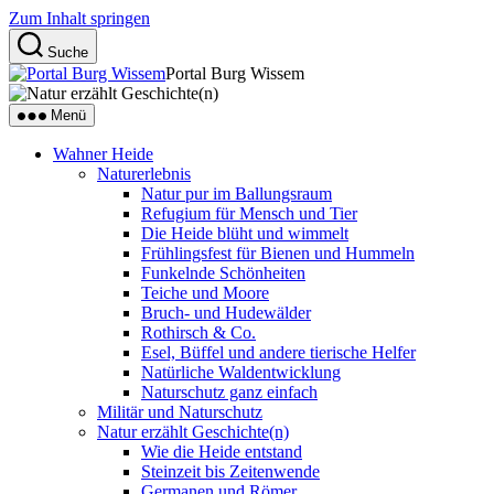
Zum Inhalt springen
Suche
Portal Burg Wissem
Menü
Wahner Heide
Naturerlebnis
Natur pur im Ballungsraum
Refugium für Mensch und Tier
Die Heide blüht und wimmelt
Frühlingsfest für Bienen und Hummeln
Funkelnde Schönheiten
Teiche und Moore
Bruch- und Hudewälder
Rothirsch & Co.
Esel, Büffel und andere tierische Helfer
Natürliche Waldentwicklung
Naturschutz ganz einfach
Militär und Naturschutz
Natur erzählt Geschichte(n)
Wie die Heide entstand
Steinzeit bis Zeitenwende
Germanen und Römer