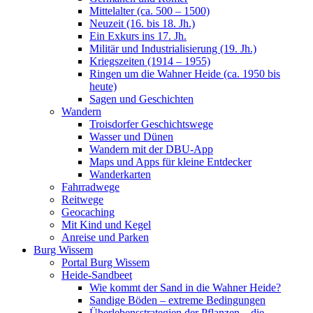
Mittelalter (ca. 500 – 1500)
Neuzeit (16. bis 18. Jh.)
Ein Exkurs ins 17. Jh.
Militär und Industrialisierung (19. Jh.)
Kriegszeiten (1914 – 1955)
Ringen um die Wahner Heide (ca. 1950 bis
heute)
Sagen und Geschichten
Wandern
Troisdorfer Geschichtswege
Wasser und Dünen
Wandern mit der DBU-App
Maps und Apps für kleine Entdecker
Wanderkarten
Fahrradwege
Reitwege
Geocaching
Mit Kind und Kegel
Anreise und Parken
Burg Wissem
Portal Burg Wissem
Heide-Sandbeet
Wie kommt der Sand in die Wahner Heide?
Sandige Böden – extreme Bedingungen
Überlebensstrategien der Pflanzen – die