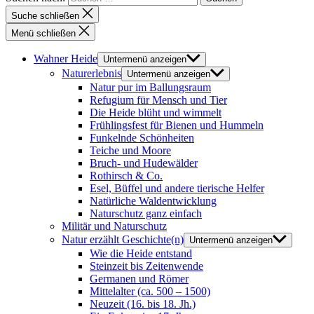
Suche schließen
Menü schließen
Wahner Heide
Untermenü anzeigen
Naturerlebnis
Untermenü anzeigen
Natur pur im Ballungsraum
Refugium für Mensch und Tier
Die Heide blüht und wimmelt
Frühlingsfest für Bienen und Hummeln
Funkelnde Schönheiten
Teiche und Moore
Bruch- und Hudewälder
Rothirsch & Co.
Esel, Büffel und andere tierische Helfer
Natürliche Waldentwicklung
Naturschutz ganz einfach
Militär und Naturschutz
Natur erzählt Geschichte(n)
Untermenü anzeigen
Wie die Heide entstand
Steinzeit bis Zeitenwende
Germanen und Römer
Mittelalter (ca. 500 – 1500)
Neuzeit (16. bis 18. Jh.)