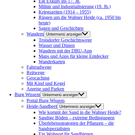
Ein Exkurs ins 17. Jh.
Militär und Industrialisierung (19. Jh.)
Kriegszeiten (1914 – 1955)
Ringen um die Wahner Heide (ca. 1950 bis
heute)
Sagen und Geschichten
Wandern
Untermenü anzeigen
Troisdorfer Geschichtswege
Wasser und Dünen
Wandern mit der DBU-App
Maps und Apps für kleine Entdecker
Wanderkarten
Fahrradwege
Reitwege
Geocaching
Mit Kind und Kegel
Anreise und Parken
Burg Wissem
Untermenü anzeigen
Portal Burg Wissem
Heide-Sandbeet
Untermenü anzeigen
Wie kommt der Sand in die Wahner Heide?
Sandige Böden – extreme Bedingungen
Überlebensstrategien der Pflanzen – die
Sandspezialisten
Ein Wohnort für Sandbienen