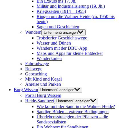
Ein Exkurs ins 17. Jh.
Militär und Industrialisierung (19. Jh.)
Kriegszeiten (1914 – 1955)
Ringen um die Wahner Heide (ca. 1950 bis
heute)
Sagen und Geschichten
Wandern
Untermenü anzeigen
Troisdorfer Geschichtswege
Wasser und Dünen
Wandern mit der DBU-App
Maps und Apps für kleine Entdecker
Wanderkarten
Fahrradwege
Reitwege
Geocaching
Mit Kind und Kegel
Anreise und Parken
Burg Wissem
Untermenü anzeigen
Portal Burg Wissem
Heide-Sandbeet
Untermenü anzeigen
Wie kommt der Sand in die Wahner Heide?
Sandige Böden – extreme Bedingungen
Überlebensstrategien der Pflanzen – die
Sandspezialisten
Ein Wohnort für Sandbienen