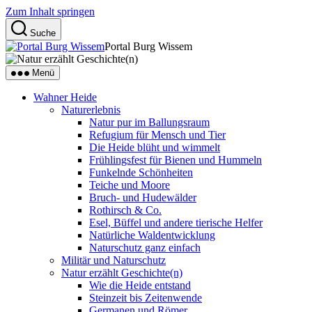
Zum Inhalt springen
Suche
Portal Burg Wissem
Menü
Wahner Heide
Naturerlebnis
Natur pur im Ballungsraum
Refugium für Mensch und Tier
Die Heide blüht und wimmelt
Frühlingsfest für Bienen und Hummeln
Funkelnde Schönheiten
Teiche und Moore
Bruch- und Hudewälder
Rothirsch & Co.
Esel, Büffel und andere tierische Helfer
Natürliche Waldentwicklung
Naturschutz ganz einfach
Militär und Naturschutz
Natur erzählt Geschichte(n)
Wie die Heide entstand
Steinzeit bis Zeitenwende
Germanen und Römer