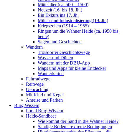
Mittelalter (ca. 500 – 1500)
Neuzeit (16. bis 18. Jh.)
Ein Exkurs ins 17. Jh.
Militär und Industrialisierung (19. Jh.)
Kriegszeiten (1914 – 1955)
Ringen um die Wahner Heide (ca. 1950 bis
heute)
Sagen und Geschichten
Wandern
Troisdorfer Geschichtswege
Wasser und Dünen
Wandern mit der DBU-App
Maps und Apps für kleine Entdecker
Wanderkarten
Fahrradwege
Reitwege
Geocaching
Mit Kind und Kegel
Anreise und Parken
Burg Wissem
Portal Burg Wissem
Heide-Sandbeet
Wie kommt der Sand in die Wahner Heide?
Sandige Böden – extreme Bedingungen
Überlebensstrategien der Pflanzen – die