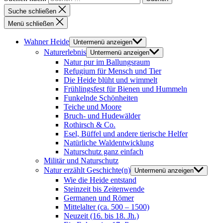
Suche schließen
Menü schließen
Wahner Heide
Untermenü anzeigen
Naturerlebnis
Untermenü anzeigen
Natur pur im Ballungsraum
Refugium für Mensch und Tier
Die Heide blüht und wimmelt
Frühlingsfest für Bienen und Hummeln
Funkelnde Schönheiten
Teiche und Moore
Bruch- und Hudewälder
Rothirsch & Co.
Esel, Büffel und andere tierische Helfer
Natürliche Waldentwicklung
Naturschutz ganz einfach
Militär und Naturschutz
Natur erzählt Geschichte(n)
Untermenü anzeigen
Wie die Heide entstand
Steinzeit bis Zeitenwende
Germanen und Römer
Mittelalter (ca. 500 – 1500)
Neuzeit (16. bis 18. Jh.)