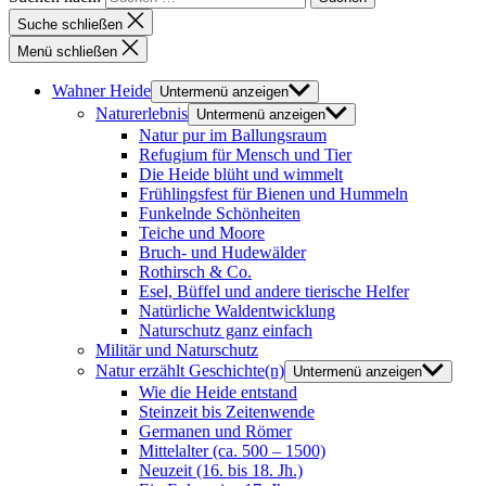
Suche schließen
Menü schließen
Wahner Heide
Untermenü anzeigen
Naturerlebnis
Untermenü anzeigen
Natur pur im Ballungsraum
Refugium für Mensch und Tier
Die Heide blüht und wimmelt
Frühlingsfest für Bienen und Hummeln
Funkelnde Schönheiten
Teiche und Moore
Bruch- und Hudewälder
Rothirsch & Co.
Esel, Büffel und andere tierische Helfer
Natürliche Waldentwicklung
Naturschutz ganz einfach
Militär und Naturschutz
Natur erzählt Geschichte(n)
Untermenü anzeigen
Wie die Heide entstand
Steinzeit bis Zeitenwende
Germanen und Römer
Mittelalter (ca. 500 – 1500)
Neuzeit (16. bis 18. Jh.)