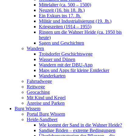
Mittelalter (ca. 500 – 1500)
Neuzeit (16. bis 18. Jh.)
Ein Exkurs ins 17. Jh.
Militär und Industrialisierung (19. Jh.)
Kriegszeiten (1914 – 1955)
Ringen um die Wahner Heide (ca. 1950 bis
heute)
Sagen und Geschichten
Wandern
Troisdorfer Geschichtswege
Wasser und Dünen
Wandern mit der DBU-App
Maps und Apps für kleine Entdecker
Wanderkarten
Fahrradwege
Reitwege
Geocaching
Mit Kind und Kegel
Anreise und Parken
Burg Wissem
Portal Burg Wissem
Heide-Sandbeet
Wie kommt der Sand in die Wahner Heide?
Sandige Böden – extreme Bedingungen
Überlebensstrategien der Pflanzen – die