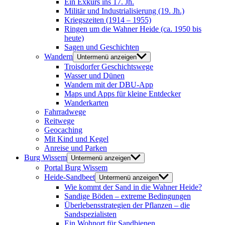
Ein Exkurs ins 17. Jh.
Militär und Industrialisierung (19. Jh.)
Kriegszeiten (1914 – 1955)
Ringen um die Wahner Heide (ca. 1950 bis
heute)
Sagen und Geschichten
Wandern
Untermenü anzeigen
Troisdorfer Geschichtswege
Wasser und Dünen
Wandern mit der DBU-App
Maps und Apps für kleine Entdecker
Wanderkarten
Fahrradwege
Reitwege
Geocaching
Mit Kind und Kegel
Anreise und Parken
Burg Wissem
Untermenü anzeigen
Portal Burg Wissem
Heide-Sandbeet
Untermenü anzeigen
Wie kommt der Sand in die Wahner Heide?
Sandige Böden – extreme Bedingungen
Überlebensstrategien der Pflanzen – die
Sandspezialisten
Ein Wohnort für Sandbienen