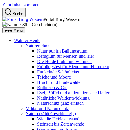
Zum Inhalt springen
Suche
Portal Burg Wissem
Menü
Wahner Heide
Naturerlebnis
Natur pur im Ballungsraum
Refugium für Mensch und Tier
Die Heide blüht und wimmelt
Frühlingsfest für Bienen und Hummeln
Funkelnde Schönheiten
Teiche und Moore
Bruch- und Hudewälder
Rothirsch & Co.
Esel, Büffel und andere tierische Helfer
Natürliche Waldentwicklung
Naturschutz ganz einfach
Militär und Naturschutz
Natur erzählt Geschichte(n)
Wie die Heide entstand
Steinzeit bis Zeitenwende
Germanen und Römer