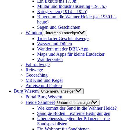
Ein Exkurs ins 17. Jh.
Militär und Industrialisierung (19. Jh.)
Kriegszeiten (1914 – 1955)
Ringen um die Wahner Heide (ca. 1950 bis
heute)
Sagen und Geschichten
Wandern
Untermenü anzeigen
Troisdorfer Geschichtswege
Wasser und Dünen
Wandern mit der DBU-App
Maps und Apps für kleine Entdecker
Wanderkarten
Fahrradwege
Reitwege
Geocaching
Mit Kind und Kegel
Anreise und Parken
Burg Wissem
Untermenü anzeigen
Portal Burg Wissem
Heide-Sandbeet
Untermenü anzeigen
Wie kommt der Sand in die Wahner Heide?
Sandige Böden – extreme Bedingungen
Überlebensstrategien der Pflanzen – die
Sandspezialisten
Ein Wohnort für Sandbienen