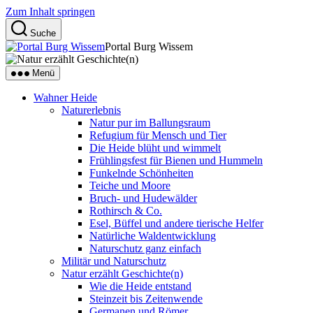
Zum Inhalt springen
Suche
Portal Burg Wissem
Menü
Wahner Heide
Naturerlebnis
Natur pur im Ballungsraum
Refugium für Mensch und Tier
Die Heide blüht und wimmelt
Frühlingsfest für Bienen und Hummeln
Funkelnde Schönheiten
Teiche und Moore
Bruch- und Hudewälder
Rothirsch & Co.
Esel, Büffel und andere tierische Helfer
Natürliche Waldentwicklung
Naturschutz ganz einfach
Militär und Naturschutz
Natur erzählt Geschichte(n)
Wie die Heide entstand
Steinzeit bis Zeitenwende
Germanen und Römer