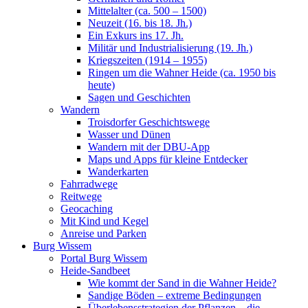
Mittelalter (ca. 500 – 1500)
Neuzeit (16. bis 18. Jh.)
Ein Exkurs ins 17. Jh.
Militär und Industrialisierung (19. Jh.)
Kriegszeiten (1914 – 1955)
Ringen um die Wahner Heide (ca. 1950 bis
heute)
Sagen und Geschichten
Wandern
Troisdorfer Geschichtswege
Wasser und Dünen
Wandern mit der DBU-App
Maps und Apps für kleine Entdecker
Wanderkarten
Fahrradwege
Reitwege
Geocaching
Mit Kind und Kegel
Anreise und Parken
Burg Wissem
Portal Burg Wissem
Heide-Sandbeet
Wie kommt der Sand in die Wahner Heide?
Sandige Böden – extreme Bedingungen
Überlebensstrategien der Pflanzen – die