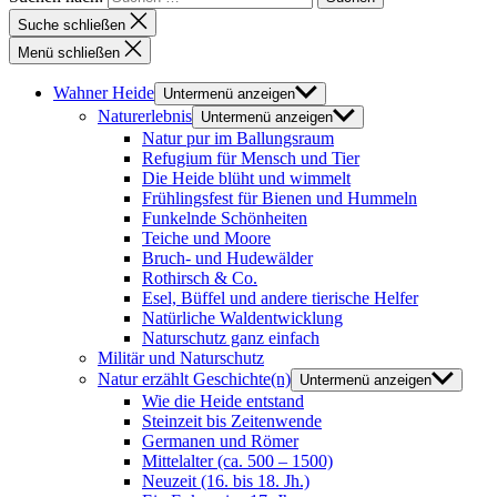
Suche schließen
Menü schließen
Wahner Heide
Untermenü anzeigen
Naturerlebnis
Untermenü anzeigen
Natur pur im Ballungsraum
Refugium für Mensch und Tier
Die Heide blüht und wimmelt
Frühlingsfest für Bienen und Hummeln
Funkelnde Schönheiten
Teiche und Moore
Bruch- und Hudewälder
Rothirsch & Co.
Esel, Büffel und andere tierische Helfer
Natürliche Waldentwicklung
Naturschutz ganz einfach
Militär und Naturschutz
Natur erzählt Geschichte(n)
Untermenü anzeigen
Wie die Heide entstand
Steinzeit bis Zeitenwende
Germanen und Römer
Mittelalter (ca. 500 – 1500)
Neuzeit (16. bis 18. Jh.)