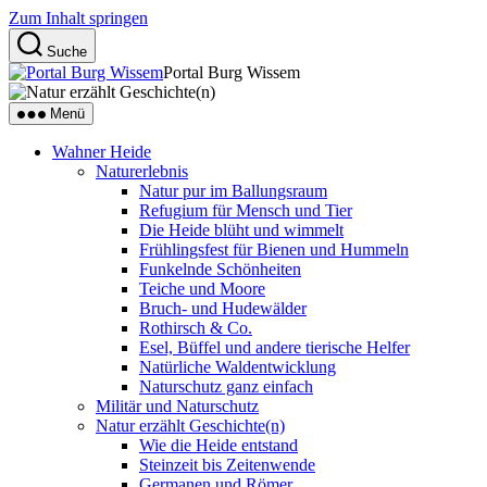
Zum Inhalt springen
Suche
Portal Burg Wissem
Menü
Wahner Heide
Naturerlebnis
Natur pur im Ballungsraum
Refugium für Mensch und Tier
Die Heide blüht und wimmelt
Frühlingsfest für Bienen und Hummeln
Funkelnde Schönheiten
Teiche und Moore
Bruch- und Hudewälder
Rothirsch & Co.
Esel, Büffel und andere tierische Helfer
Natürliche Waldentwicklung
Naturschutz ganz einfach
Militär und Naturschutz
Natur erzählt Geschichte(n)
Wie die Heide entstand
Steinzeit bis Zeitenwende
Germanen und Römer