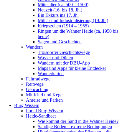
Mittelalter (ca. 500 – 1500)
Neuzeit (16. bis 18. Jh.)
Ein Exkurs ins 17. Jh.
Militär und Industrialisierung (19. Jh.)
Kriegszeiten (1914 – 1955)
Ringen um die Wahner Heide (ca. 1950 bis
heute)
Sagen und Geschichten
Wandern
Troisdorfer Geschichtswege
Wasser und Dünen
Wandern mit der DBU-App
Maps und Apps für kleine Entdecker
Wanderkarten
Fahrradwege
Reitwege
Geocaching
Mit Kind und Kegel
Anreise und Parken
Burg Wissem
Portal Burg Wissem
Heide-Sandbeet
Wie kommt der Sand in die Wahner Heide?
Sandige Böden – extreme Bedingungen
Überlebensstrategien der Pflanzen – die