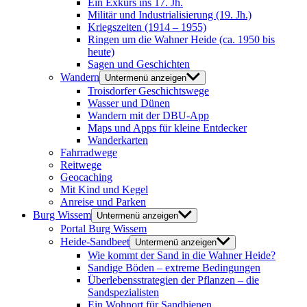
Ein Exkurs ins 17. Jh.
Militär und Industrialisierung (19. Jh.)
Kriegszeiten (1914 – 1955)
Ringen um die Wahner Heide (ca. 1950 bis
heute)
Sagen und Geschichten
Wandern
Untermenü anzeigen
Troisdorfer Geschichtswege
Wasser und Dünen
Wandern mit der DBU-App
Maps und Apps für kleine Entdecker
Wanderkarten
Fahrradwege
Reitwege
Geocaching
Mit Kind und Kegel
Anreise und Parken
Burg Wissem
Untermenü anzeigen
Portal Burg Wissem
Heide-Sandbeet
Untermenü anzeigen
Wie kommt der Sand in die Wahner Heide?
Sandige Böden – extreme Bedingungen
Überlebensstrategien der Pflanzen – die
Sandspezialisten
Ein Wohnort für Sandbienen