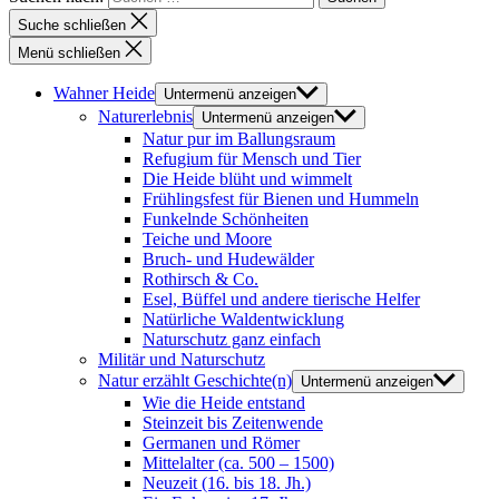
Suche schließen
Menü schließen
Wahner Heide
Untermenü anzeigen
Naturerlebnis
Untermenü anzeigen
Natur pur im Ballungsraum
Refugium für Mensch und Tier
Die Heide blüht und wimmelt
Frühlingsfest für Bienen und Hummeln
Funkelnde Schönheiten
Teiche und Moore
Bruch- und Hudewälder
Rothirsch & Co.
Esel, Büffel und andere tierische Helfer
Natürliche Waldentwicklung
Naturschutz ganz einfach
Militär und Naturschutz
Natur erzählt Geschichte(n)
Untermenü anzeigen
Wie die Heide entstand
Steinzeit bis Zeitenwende
Germanen und Römer
Mittelalter (ca. 500 – 1500)
Neuzeit (16. bis 18. Jh.)