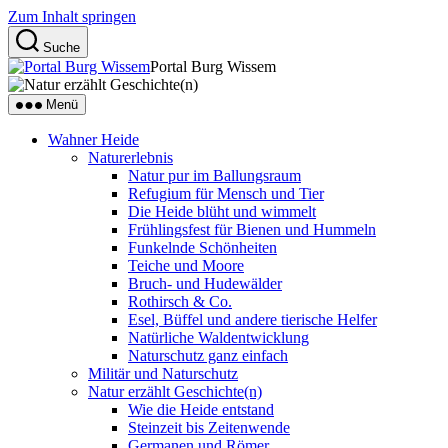
Zum Inhalt springen
Suche
Portal Burg Wissem
Menü
Wahner Heide
Naturerlebnis
Natur pur im Ballungsraum
Refugium für Mensch und Tier
Die Heide blüht und wimmelt
Frühlingsfest für Bienen und Hummeln
Funkelnde Schönheiten
Teiche und Moore
Bruch- und Hudewälder
Rothirsch & Co.
Esel, Büffel und andere tierische Helfer
Natürliche Waldentwicklung
Naturschutz ganz einfach
Militär und Naturschutz
Natur erzählt Geschichte(n)
Wie die Heide entstand
Steinzeit bis Zeitenwende
Germanen und Römer