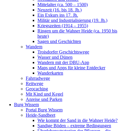
Mittelalter (ca. 500 – 1500)
Neuzeit (16. bis 18. Jh.)
Ein Exkurs ins 17. Jh.
Militär und Industrialisierung (19. Jh.)
Kriegszeiten (1914 – 1955)
Ringen um die Wahner Heide (ca. 1950 bis
heute)
Sagen und Geschichten
Wandern
Troisdorfer Geschichtswege
Wasser und Dünen
Wandern mit der DBU-App
Maps und Apps für kleine Entdecker
Wanderkarten
Fahrradwege
Reitwege
Geocaching
Mit Kind und Kegel
Anreise und Parken
Burg Wissem
Portal Burg Wissem
Heide-Sandbeet
Wie kommt der Sand in die Wahner Heide?
Sandige Böden – extreme Bedingungen
Überlebensstrategien der Pflanzen – die