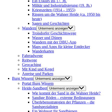
Ein Exkurs ins 17. Jh.
Militär und Industrialisierung (19. Jh.)
Kriegszeiten (1914 – 1955)
Ringen um die Wahner Heide (ca. 1950 bis
heute)
Sagen und Geschichten
Wandern
Untermenü anzeigen
Troisdorfer Geschichtswege
Wasser und Dünen
Wandern mit der DBU-App
Maps und Apps für kleine Entdecker
Wanderkarten
Fahrradwege
Reitwege
Geocaching
Mit Kind und Kegel
Anreise und Parken
Burg Wissem
Untermenü anzeigen
Portal Burg Wissem
Heide-Sandbeet
Untermenü anzeigen
Wie kommt der Sand in die Wahner Heide?
Sandige Böden – extreme Bedingungen
Überlebensstrategien der Pflanzen – die
Sandspezialisten
Ein Wohnort für Sandbienen