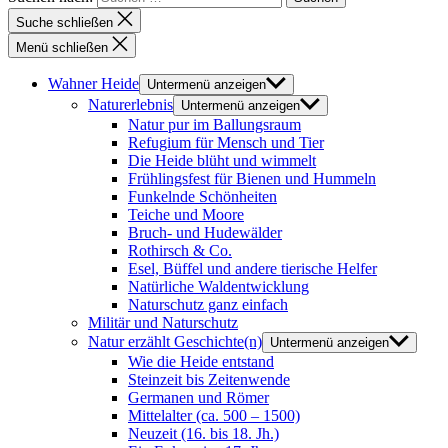
Suche schließen
Menü schließen
Wahner Heide
Untermenü anzeigen
Naturerlebnis
Untermenü anzeigen
Natur pur im Ballungsraum
Refugium für Mensch und Tier
Die Heide blüht und wimmelt
Frühlingsfest für Bienen und Hummeln
Funkelnde Schönheiten
Teiche und Moore
Bruch- und Hudewälder
Rothirsch & Co.
Esel, Büffel und andere tierische Helfer
Natürliche Waldentwicklung
Naturschutz ganz einfach
Militär und Naturschutz
Natur erzählt Geschichte(n)
Untermenü anzeigen
Wie die Heide entstand
Steinzeit bis Zeitenwende
Germanen und Römer
Mittelalter (ca. 500 – 1500)
Neuzeit (16. bis 18. Jh.)