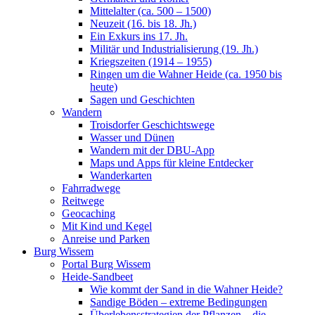
Mittelalter (ca. 500 – 1500)
Neuzeit (16. bis 18. Jh.)
Ein Exkurs ins 17. Jh.
Militär und Industrialisierung (19. Jh.)
Kriegszeiten (1914 – 1955)
Ringen um die Wahner Heide (ca. 1950 bis
heute)
Sagen und Geschichten
Wandern
Troisdorfer Geschichtswege
Wasser und Dünen
Wandern mit der DBU-App
Maps und Apps für kleine Entdecker
Wanderkarten
Fahrradwege
Reitwege
Geocaching
Mit Kind und Kegel
Anreise und Parken
Burg Wissem
Portal Burg Wissem
Heide-Sandbeet
Wie kommt der Sand in die Wahner Heide?
Sandige Böden – extreme Bedingungen
Überlebensstrategien der Pflanzen – die