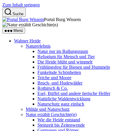
Zum Inhalt springen
Suche
Portal Burg Wissem
Menü
Wahner Heide
Naturerlebnis
Natur pur im Ballungsraum
Refugium für Mensch und Tier
Die Heide blüht und wimmelt
Frühlingsfest für Bienen und Hummeln
Funkelnde Schönheiten
Teiche und Moore
Bruch- und Hudewälder
Rothirsch & Co.
Esel, Büffel und andere tierische Helfer
Natürliche Waldentwicklung
Naturschutz ganz einfach
Militär und Naturschutz
Natur erzählt Geschichte(n)
Wie die Heide entstand
Steinzeit bis Zeitenwende
Germanen und Römer