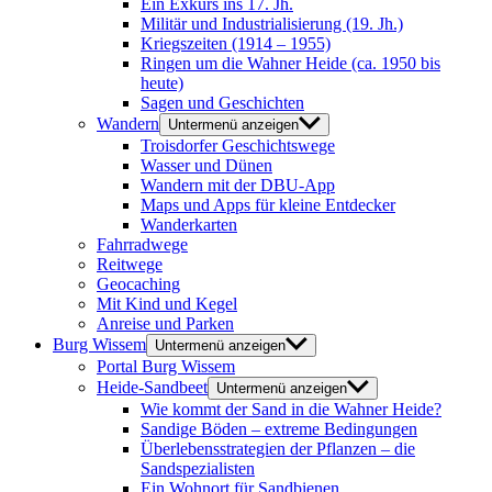
Ein Exkurs ins 17. Jh.
Militär und Industrialisierung (19. Jh.)
Kriegszeiten (1914 – 1955)
Ringen um die Wahner Heide (ca. 1950 bis
heute)
Sagen und Geschichten
Wandern
Untermenü anzeigen
Troisdorfer Geschichtswege
Wasser und Dünen
Wandern mit der DBU-App
Maps und Apps für kleine Entdecker
Wanderkarten
Fahrradwege
Reitwege
Geocaching
Mit Kind und Kegel
Anreise und Parken
Burg Wissem
Untermenü anzeigen
Portal Burg Wissem
Heide-Sandbeet
Untermenü anzeigen
Wie kommt der Sand in die Wahner Heide?
Sandige Böden – extreme Bedingungen
Überlebensstrategien der Pflanzen – die
Sandspezialisten
Ein Wohnort für Sandbienen