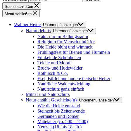
Suche schließen
Menü schließen
Wahner Heide
Untermenü anzeigen
Naturerlebnis
Untermenü anzeigen
Natur pur im Ballungsraum
Refugium für Mensch und Tier
Die Heide blüht und wimmelt
Frühlingsfest für Bienen und Hummeln
Funkelnde Schönheiten
Teiche und Moore
Bruch- und Hudewälder
Rothirsch & Co.
Esel, Büffel und andere tierische Helfer
Natürliche Waldentwicklung
Naturschutz ganz einfach
Militär und Naturschutz
Natur erzählt Geschichte(n)
Untermenü anzeigen
Wie die Heide entstand
Steinzeit bis Zeitenwende
Germanen und Römer
Mittelalter (ca. 500 – 1500)
Neuzeit (16. bis 18. Jh.)