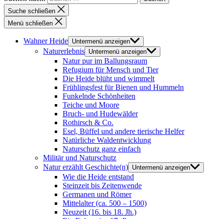
Suche schließen
Menü schließen
Wahner Heide
Untermenü anzeigen
Naturerlebnis
Untermenü anzeigen
Natur pur im Ballungsraum
Refugium für Mensch und Tier
Die Heide blüht und wimmelt
Frühlingsfest für Bienen und Hummeln
Funkelnde Schönheiten
Teiche und Moore
Bruch- und Hudewälder
Rothirsch & Co.
Esel, Büffel und andere tierische Helfer
Natürliche Waldentwicklung
Naturschutz ganz einfach
Militär und Naturschutz
Natur erzählt Geschichte(n)
Untermenü anzeigen
Wie die Heide entstand
Steinzeit bis Zeitenwende
Germanen und Römer
Mittelalter (ca. 500 – 1500)
Neuzeit (16. bis 18. Jh.)