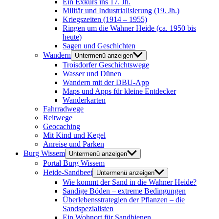
Ein Exkurs ins 17. Jh.
Militär und Industrialisierung (19. Jh.)
Kriegszeiten (1914 – 1955)
Ringen um die Wahner Heide (ca. 1950 bis
heute)
Sagen und Geschichten
Wandern
Untermenü anzeigen
Troisdorfer Geschichtswege
Wasser und Dünen
Wandern mit der DBU-App
Maps und Apps für kleine Entdecker
Wanderkarten
Fahrradwege
Reitwege
Geocaching
Mit Kind und Kegel
Anreise und Parken
Burg Wissem
Untermenü anzeigen
Portal Burg Wissem
Heide-Sandbeet
Untermenü anzeigen
Wie kommt der Sand in die Wahner Heide?
Sandige Böden – extreme Bedingungen
Überlebensstrategien der Pflanzen – die
Sandspezialisten
Ein Wohnort für Sandbienen