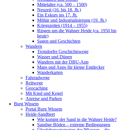
Mittelalter (ca. 500 – 1500)
Neuzeit (16. bis 18. Jh.)
Ein Exkurs ins 17. Jh.
Militär und Industrialisierung (19. Jh.)
Kriegszeiten (1914 – 1955)
Ringen um die Wahner Heide (ca. 1950 bis
heute)
Sagen und Geschichten
Wandern
Troisdorfer Geschichtswege
Wasser und Dünen
Wandern mit der DBU-App
Maps und Apps für kleine Entdecker
Wanderkarten
Fahrradwege
Reitwege
Geocaching
Mit Kind und Kegel
Anreise und Parken
Burg Wissem
Portal Burg Wissem
Heide-Sandbeet
Wie kommt der Sand in die Wahner Heide?
Sandige Böden – extreme Bedingungen
Überlebensstrategien der Pflanzen – die