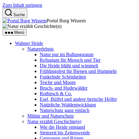
Zum Inhalt springen
Suche
Portal Burg Wissem
Menü
Wahner Heide
Naturerlebnis
Natur pur im Ballungsraum
Refugium für Mensch und Tier
Die Heide blüht und wimmelt
Frühlingsfest für Bienen und Hummeln
Funkelnde Schönheiten
Teiche und Moore
Bruch- und Hudewälder
Rothirsch & Co.
Esel, Büffel und andere tierische Helfer
Natürliche Waldentwicklung
Naturschutz ganz einfach
Militär und Naturschutz
Natur erzählt Geschichte(n)
Wie die Heide entstand
Steinzeit bis Zeitenwende
Germanen und Römer