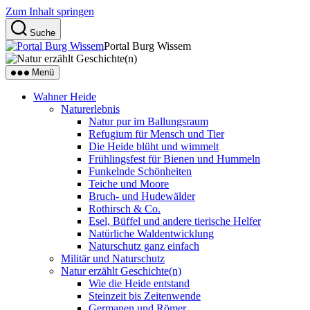
Zum Inhalt springen
Suche
Portal Burg Wissem
Menü
Wahner Heide
Naturerlebnis
Natur pur im Ballungsraum
Refugium für Mensch und Tier
Die Heide blüht und wimmelt
Frühlingsfest für Bienen und Hummeln
Funkelnde Schönheiten
Teiche und Moore
Bruch- und Hudewälder
Rothirsch & Co.
Esel, Büffel und andere tierische Helfer
Natürliche Waldentwicklung
Naturschutz ganz einfach
Militär und Naturschutz
Natur erzählt Geschichte(n)
Wie die Heide entstand
Steinzeit bis Zeitenwende
Germanen und Römer