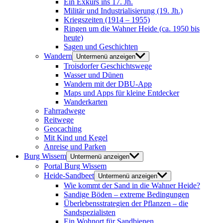
Ein Exkurs ins 17. Jh.
Militär und Industrialisierung (19. Jh.)
Kriegszeiten (1914 – 1955)
Ringen um die Wahner Heide (ca. 1950 bis
heute)
Sagen und Geschichten
Wandern
Untermenü anzeigen
Troisdorfer Geschichtswege
Wasser und Dünen
Wandern mit der DBU-App
Maps und Apps für kleine Entdecker
Wanderkarten
Fahrradwege
Reitwege
Geocaching
Mit Kind und Kegel
Anreise und Parken
Burg Wissem
Untermenü anzeigen
Portal Burg Wissem
Heide-Sandbeet
Untermenü anzeigen
Wie kommt der Sand in die Wahner Heide?
Sandige Böden – extreme Bedingungen
Überlebensstrategien der Pflanzen – die
Sandspezialisten
Ein Wohnort für Sandbienen