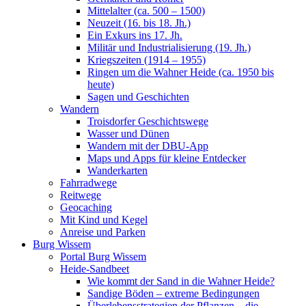
Mittelalter (ca. 500 – 1500)
Neuzeit (16. bis 18. Jh.)
Ein Exkurs ins 17. Jh.
Militär und Industrialisierung (19. Jh.)
Kriegszeiten (1914 – 1955)
Ringen um die Wahner Heide (ca. 1950 bis
heute)
Sagen und Geschichten
Wandern
Troisdorfer Geschichtswege
Wasser und Dünen
Wandern mit der DBU-App
Maps und Apps für kleine Entdecker
Wanderkarten
Fahrradwege
Reitwege
Geocaching
Mit Kind und Kegel
Anreise und Parken
Burg Wissem
Portal Burg Wissem
Heide-Sandbeet
Wie kommt der Sand in die Wahner Heide?
Sandige Böden – extreme Bedingungen
Überlebensstrategien der Pflanzen – die