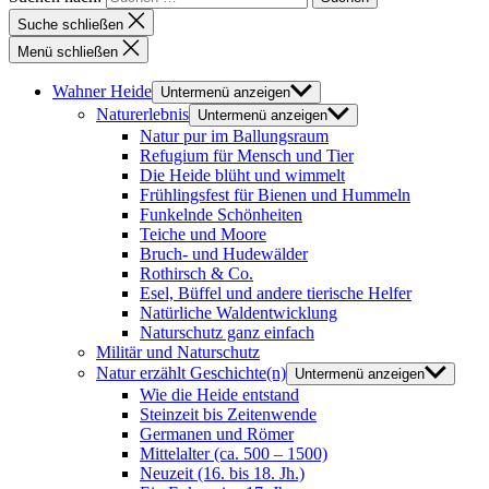
Suche schließen
Menü schließen
Wahner Heide
Untermenü anzeigen
Naturerlebnis
Untermenü anzeigen
Natur pur im Ballungsraum
Refugium für Mensch und Tier
Die Heide blüht und wimmelt
Frühlingsfest für Bienen und Hummeln
Funkelnde Schönheiten
Teiche und Moore
Bruch- und Hudewälder
Rothirsch & Co.
Esel, Büffel und andere tierische Helfer
Natürliche Waldentwicklung
Naturschutz ganz einfach
Militär und Naturschutz
Natur erzählt Geschichte(n)
Untermenü anzeigen
Wie die Heide entstand
Steinzeit bis Zeitenwende
Germanen und Römer
Mittelalter (ca. 500 – 1500)
Neuzeit (16. bis 18. Jh.)