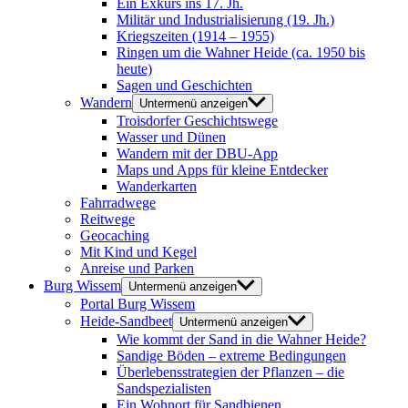
Ein Exkurs ins 17. Jh.
Militär und Industrialisierung (19. Jh.)
Kriegszeiten (1914 – 1955)
Ringen um die Wahner Heide (ca. 1950 bis
heute)
Sagen und Geschichten
Wandern
Untermenü anzeigen
Troisdorfer Geschichtswege
Wasser und Dünen
Wandern mit der DBU-App
Maps und Apps für kleine Entdecker
Wanderkarten
Fahrradwege
Reitwege
Geocaching
Mit Kind und Kegel
Anreise und Parken
Burg Wissem
Untermenü anzeigen
Portal Burg Wissem
Heide-Sandbeet
Untermenü anzeigen
Wie kommt der Sand in die Wahner Heide?
Sandige Böden – extreme Bedingungen
Überlebensstrategien der Pflanzen – die
Sandspezialisten
Ein Wohnort für Sandbienen