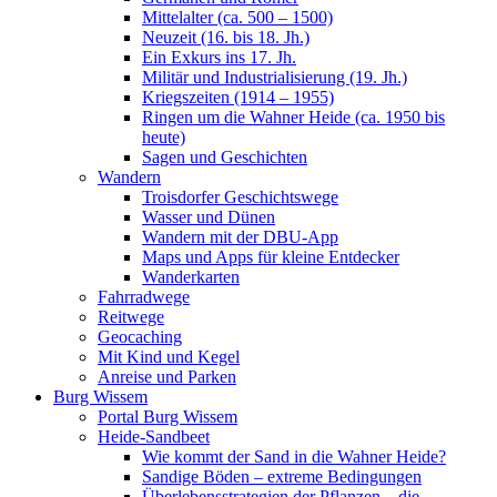
Mittelalter (ca. 500 – 1500)
Neuzeit (16. bis 18. Jh.)
Ein Exkurs ins 17. Jh.
Militär und Industrialisierung (19. Jh.)
Kriegszeiten (1914 – 1955)
Ringen um die Wahner Heide (ca. 1950 bis
heute)
Sagen und Geschichten
Wandern
Troisdorfer Geschichtswege
Wasser und Dünen
Wandern mit der DBU-App
Maps und Apps für kleine Entdecker
Wanderkarten
Fahrradwege
Reitwege
Geocaching
Mit Kind und Kegel
Anreise und Parken
Burg Wissem
Portal Burg Wissem
Heide-Sandbeet
Wie kommt der Sand in die Wahner Heide?
Sandige Böden – extreme Bedingungen
Überlebensstrategien der Pflanzen – die