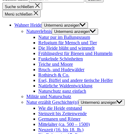
Suche schließen
Menü schließen
Wahner Heide
Untermenü anzeigen
Naturerlebnis
Untermenü anzeigen
Natur pur im Ballungsraum
Refugium für Mensch und Tier
Die Heide blüht und wimmelt
Frühlingsfest für Bienen und Hummeln
Funkelnde Schönheiten
Teiche und Moore
Bruch- und Hudewälder
Rothirsch & Co.
Esel, Büffel und andere tierische Helfer
Natürliche Waldentwicklung
Naturschutz ganz einfach
Militär und Naturschutz
Natur erzählt Geschichte(n)
Untermenü anzeigen
Wie die Heide entstand
Steinzeit bis Zeitenwende
Germanen und Römer
Mittelalter (ca. 500 – 1500)
Neuzeit (16. bis 18. Jh.)