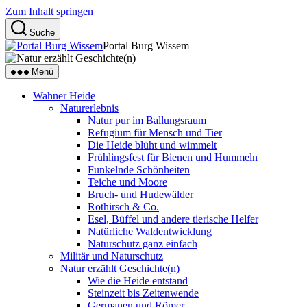
Zum Inhalt springen
Suche
Portal Burg Wissem
Menü
Wahner Heide
Naturerlebnis
Natur pur im Ballungsraum
Refugium für Mensch und Tier
Die Heide blüht und wimmelt
Frühlingsfest für Bienen und Hummeln
Funkelnde Schönheiten
Teiche und Moore
Bruch- und Hudewälder
Rothirsch & Co.
Esel, Büffel und andere tierische Helfer
Natürliche Waldentwicklung
Naturschutz ganz einfach
Militär und Naturschutz
Natur erzählt Geschichte(n)
Wie die Heide entstand
Steinzeit bis Zeitenwende
Germanen und Römer