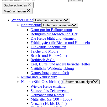
Suche schließen
Menü schließen
Wahner Heide
Untermenü anzeigen
Naturerlebnis
Untermenü anzeigen
Natur pur im Ballungsraum
Refugium für Mensch und Tier
Die Heide blüht und wimmelt
Frühlingsfest für Bienen und Hummeln
Funkelnde Schönheiten
Teiche und Moore
Bruch- und Hudewälder
Rothirsch & Co.
Esel, Büffel und andere tierische Helfer
Natürliche Waldentwicklung
Naturschutz ganz einfach
Militär und Naturschutz
Natur erzählt Geschichte(n)
Untermenü anzeigen
Wie die Heide entstand
Steinzeit bis Zeitenwende
Germanen und Römer
Mittelalter (ca. 500 – 1500)
Neuzeit (16. bis 18. Jh.)