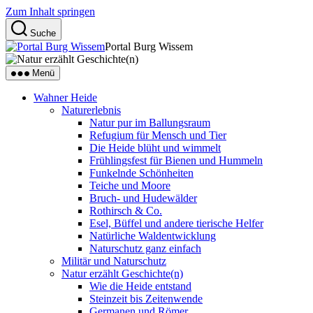
Zum Inhalt springen
Suche
Portal Burg Wissem
Menü
Wahner Heide
Naturerlebnis
Natur pur im Ballungsraum
Refugium für Mensch und Tier
Die Heide blüht und wimmelt
Frühlingsfest für Bienen und Hummeln
Funkelnde Schönheiten
Teiche und Moore
Bruch- und Hudewälder
Rothirsch & Co.
Esel, Büffel und andere tierische Helfer
Natürliche Waldentwicklung
Naturschutz ganz einfach
Militär und Naturschutz
Natur erzählt Geschichte(n)
Wie die Heide entstand
Steinzeit bis Zeitenwende
Germanen und Römer