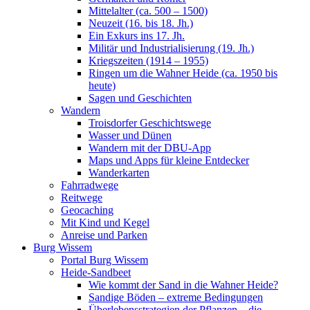
Mittelalter (ca. 500 – 1500)
Neuzeit (16. bis 18. Jh.)
Ein Exkurs ins 17. Jh.
Militär und Industrialisierung (19. Jh.)
Kriegszeiten (1914 – 1955)
Ringen um die Wahner Heide (ca. 1950 bis
heute)
Sagen und Geschichten
Wandern
Troisdorfer Geschichtswege
Wasser und Dünen
Wandern mit der DBU-App
Maps und Apps für kleine Entdecker
Wanderkarten
Fahrradwege
Reitwege
Geocaching
Mit Kind und Kegel
Anreise und Parken
Burg Wissem
Portal Burg Wissem
Heide-Sandbeet
Wie kommt der Sand in die Wahner Heide?
Sandige Böden – extreme Bedingungen
Überlebensstrategien der Pflanzen – die