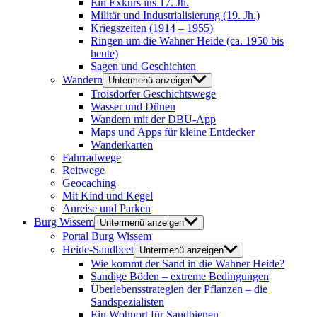
Ein Exkurs ins 17. Jh.
Militär und Industrialisierung (19. Jh.)
Kriegszeiten (1914 – 1955)
Ringen um die Wahner Heide (ca. 1950 bis
heute)
Sagen und Geschichten
Wandern
Untermenü anzeigen
Troisdorfer Geschichtswege
Wasser und Dünen
Wandern mit der DBU-App
Maps und Apps für kleine Entdecker
Wanderkarten
Fahrradwege
Reitwege
Geocaching
Mit Kind und Kegel
Anreise und Parken
Burg Wissem
Untermenü anzeigen
Portal Burg Wissem
Heide-Sandbeet
Untermenü anzeigen
Wie kommt der Sand in die Wahner Heide?
Sandige Böden – extreme Bedingungen
Überlebensstrategien der Pflanzen – die
Sandspezialisten
Ein Wohnort für Sandbienen