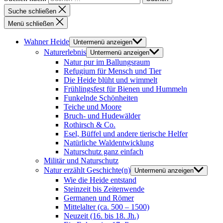
Suche schließen
Menü schließen
Wahner Heide
Untermenü anzeigen
Naturerlebnis
Untermenü anzeigen
Natur pur im Ballungsraum
Refugium für Mensch und Tier
Die Heide blüht und wimmelt
Frühlingsfest für Bienen und Hummeln
Funkelnde Schönheiten
Teiche und Moore
Bruch- und Hudewälder
Rothirsch & Co.
Esel, Büffel und andere tierische Helfer
Natürliche Waldentwicklung
Naturschutz ganz einfach
Militär und Naturschutz
Natur erzählt Geschichte(n)
Untermenü anzeigen
Wie die Heide entstand
Steinzeit bis Zeitenwende
Germanen und Römer
Mittelalter (ca. 500 – 1500)
Neuzeit (16. bis 18. Jh.)