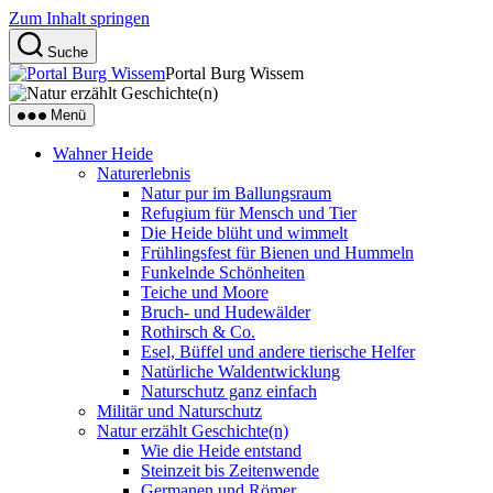
Zum Inhalt springen
Suche
Portal Burg Wissem
Menü
Wahner Heide
Naturerlebnis
Natur pur im Ballungsraum
Refugium für Mensch und Tier
Die Heide blüht und wimmelt
Frühlingsfest für Bienen und Hummeln
Funkelnde Schönheiten
Teiche und Moore
Bruch- und Hudewälder
Rothirsch & Co.
Esel, Büffel und andere tierische Helfer
Natürliche Waldentwicklung
Naturschutz ganz einfach
Militär und Naturschutz
Natur erzählt Geschichte(n)
Wie die Heide entstand
Steinzeit bis Zeitenwende
Germanen und Römer