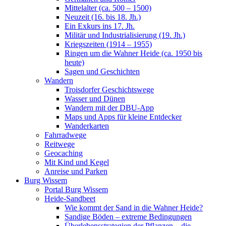
Mittelalter (ca. 500 – 1500)
Neuzeit (16. bis 18. Jh.)
Ein Exkurs ins 17. Jh.
Militär und Industrialisierung (19. Jh.)
Kriegszeiten (1914 – 1955)
Ringen um die Wahner Heide (ca. 1950 bis
heute)
Sagen und Geschichten
Wandern
Troisdorfer Geschichtswege
Wasser und Dünen
Wandern mit der DBU-App
Maps und Apps für kleine Entdecker
Wanderkarten
Fahrradwege
Reitwege
Geocaching
Mit Kind und Kegel
Anreise und Parken
Burg Wissem
Portal Burg Wissem
Heide-Sandbeet
Wie kommt der Sand in die Wahner Heide?
Sandige Böden – extreme Bedingungen
Überlebensstrategien der Pflanzen – die