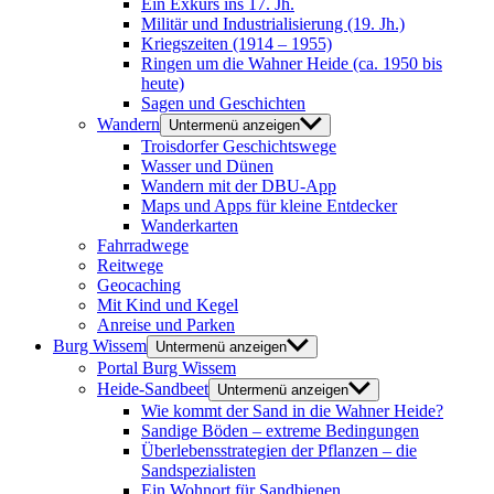
Ein Exkurs ins 17. Jh.
Militär und Industrialisierung (19. Jh.)
Kriegszeiten (1914 – 1955)
Ringen um die Wahner Heide (ca. 1950 bis
heute)
Sagen und Geschichten
Wandern
Untermenü anzeigen
Troisdorfer Geschichtswege
Wasser und Dünen
Wandern mit der DBU-App
Maps und Apps für kleine Entdecker
Wanderkarten
Fahrradwege
Reitwege
Geocaching
Mit Kind und Kegel
Anreise und Parken
Burg Wissem
Untermenü anzeigen
Portal Burg Wissem
Heide-Sandbeet
Untermenü anzeigen
Wie kommt der Sand in die Wahner Heide?
Sandige Böden – extreme Bedingungen
Überlebensstrategien der Pflanzen – die
Sandspezialisten
Ein Wohnort für Sandbienen