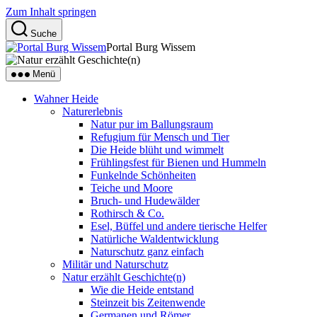
Zum Inhalt springen
Suche
Portal Burg Wissem
Menü
Wahner Heide
Naturerlebnis
Natur pur im Ballungsraum
Refugium für Mensch und Tier
Die Heide blüht und wimmelt
Frühlingsfest für Bienen und Hummeln
Funkelnde Schönheiten
Teiche und Moore
Bruch- und Hudewälder
Rothirsch & Co.
Esel, Büffel und andere tierische Helfer
Natürliche Waldentwicklung
Naturschutz ganz einfach
Militär und Naturschutz
Natur erzählt Geschichte(n)
Wie die Heide entstand
Steinzeit bis Zeitenwende
Germanen und Römer