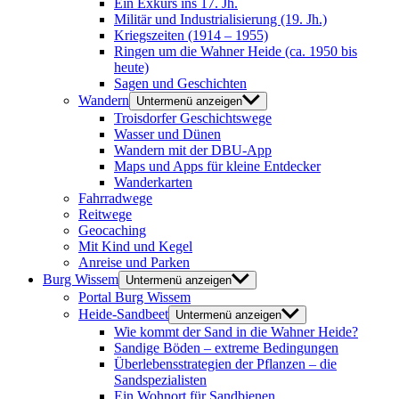
Ein Exkurs ins 17. Jh.
Militär und Industrialisierung (19. Jh.)
Kriegszeiten (1914 – 1955)
Ringen um die Wahner Heide (ca. 1950 bis
heute)
Sagen und Geschichten
Wandern
Untermenü anzeigen
Troisdorfer Geschichtswege
Wasser und Dünen
Wandern mit der DBU-App
Maps und Apps für kleine Entdecker
Wanderkarten
Fahrradwege
Reitwege
Geocaching
Mit Kind und Kegel
Anreise und Parken
Burg Wissem
Untermenü anzeigen
Portal Burg Wissem
Heide-Sandbeet
Untermenü anzeigen
Wie kommt der Sand in die Wahner Heide?
Sandige Böden – extreme Bedingungen
Überlebensstrategien der Pflanzen – die
Sandspezialisten
Ein Wohnort für Sandbienen