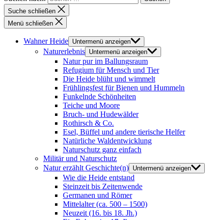
Suche schließen
Menü schließen
Wahner Heide
Untermenü anzeigen
Naturerlebnis
Untermenü anzeigen
Natur pur im Ballungsraum
Refugium für Mensch und Tier
Die Heide blüht und wimmelt
Frühlingsfest für Bienen und Hummeln
Funkelnde Schönheiten
Teiche und Moore
Bruch- und Hudewälder
Rothirsch & Co.
Esel, Büffel und andere tierische Helfer
Natürliche Waldentwicklung
Naturschutz ganz einfach
Militär und Naturschutz
Natur erzählt Geschichte(n)
Untermenü anzeigen
Wie die Heide entstand
Steinzeit bis Zeitenwende
Germanen und Römer
Mittelalter (ca. 500 – 1500)
Neuzeit (16. bis 18. Jh.)