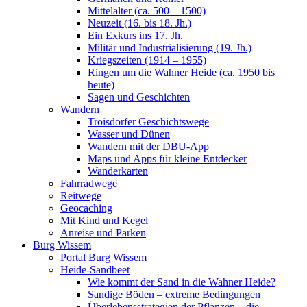
Mittelalter (ca. 500 – 1500)
Neuzeit (16. bis 18. Jh.)
Ein Exkurs ins 17. Jh.
Militär und Industrialisierung (19. Jh.)
Kriegszeiten (1914 – 1955)
Ringen um die Wahner Heide (ca. 1950 bis
heute)
Sagen und Geschichten
Wandern
Troisdorfer Geschichtswege
Wasser und Dünen
Wandern mit der DBU-App
Maps und Apps für kleine Entdecker
Wanderkarten
Fahrradwege
Reitwege
Geocaching
Mit Kind und Kegel
Anreise und Parken
Burg Wissem
Portal Burg Wissem
Heide-Sandbeet
Wie kommt der Sand in die Wahner Heide?
Sandige Böden – extreme Bedingungen
Überlebensstrategien der Pflanzen – die