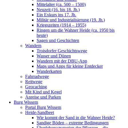
Mittelalter (ca. 500 – 1500)
Neuzeit (16. bis 18. Jh.)
Ein Exkurs ins 17. Jh.
Militär und Industrialisierung (19. Jh.)
Kriegszeiten (1914 – 1955)
Ringen um die Wahner Heide (ca. 1950 bis
heute)
Sagen und Geschichten
Wandern
Troisdorfer Geschichtswege
Wasser und Dünen
Wandern mit der DBU-App
Maps und Apps für kleine Entdecker
Wanderkarten
Fahrradwege
Reitwege
Geocaching
Mit Kind und Kegel
Anreise und Parken
Burg Wissem
Portal Burg Wissem
Heide-Sandbeet
Wie kommt der Sand in die Wahner Heide?
Sandige Böden – extreme Bedingungen
Überlebensstrategien der Pflanzen – die