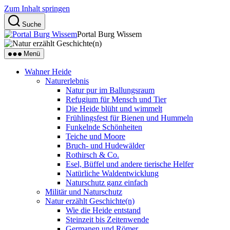
Zum Inhalt springen
Suche
Portal Burg Wissem
Menü
Wahner Heide
Naturerlebnis
Natur pur im Ballungsraum
Refugium für Mensch und Tier
Die Heide blüht und wimmelt
Frühlingsfest für Bienen und Hummeln
Funkelnde Schönheiten
Teiche und Moore
Bruch- und Hudewälder
Rothirsch & Co.
Esel, Büffel und andere tierische Helfer
Natürliche Waldentwicklung
Naturschutz ganz einfach
Militär und Naturschutz
Natur erzählt Geschichte(n)
Wie die Heide entstand
Steinzeit bis Zeitenwende
Germanen und Römer