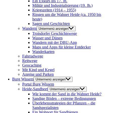
Ein Exkurs ins 17. Jh.
Militär und Industrialisierung (19. Jh.)
Kriegszeiten (1914 – 1955)
Ringen um die Wahner Heide (ca. 1950 bis
heute)
Sagen und Geschichten
Wandern
Untermenü anzeigen
Troisdorfer Geschichtswege
Wasser und Dünen
Wandern mit der DBU-App
Maps und Apps für kleine Entdecker
Wanderkarten
Fahrradwege
Reitwege
Geocaching
Mit Kind und Kegel
Anreise und Parken
Burg Wissem
Untermenü anzeigen
Portal Burg Wissem
Heide-Sandbeet
Untermenü anzeigen
Wie kommt der Sand in die Wahner Heide?
Sandige Böden – extreme Bedingungen
Überlebensstrategien der Pflanzen – die
Sandspezialisten
Ein Wohnort für Sandbienen