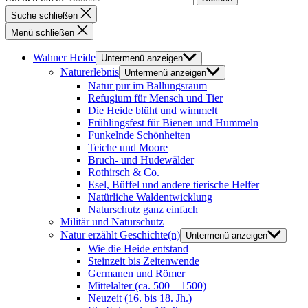
Suche schließen
Menü schließen
Wahner Heide
Untermenü anzeigen
Naturerlebnis
Untermenü anzeigen
Natur pur im Ballungsraum
Refugium für Mensch und Tier
Die Heide blüht und wimmelt
Frühlingsfest für Bienen und Hummeln
Funkelnde Schönheiten
Teiche und Moore
Bruch- und Hudewälder
Rothirsch & Co.
Esel, Büffel und andere tierische Helfer
Natürliche Waldentwicklung
Naturschutz ganz einfach
Militär und Naturschutz
Natur erzählt Geschichte(n)
Untermenü anzeigen
Wie die Heide entstand
Steinzeit bis Zeitenwende
Germanen und Römer
Mittelalter (ca. 500 – 1500)
Neuzeit (16. bis 18. Jh.)