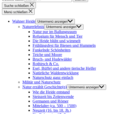
Suche schließen
Menü schließen
Wahner Heide
Untermenü anzeigen
Naturerlebnis
Untermenü anzeigen
Natur pur im Ballungsraum
Refugium für Mensch und Tier
Die Heide blüht und wimmelt
Frühlingsfest für Bienen und Hummeln
Funkelnde Schönheiten
Teiche und Moore
Bruch- und Hudewälder
Rothirsch & Co.
Esel, Büffel und andere tierische Helfer
Natürliche Waldentwicklung
Naturschutz ganz einfach
Militär und Naturschutz
Natur erzählt Geschichte(n)
Untermenü anzeigen
Wie die Heide entstand
Steinzeit bis Zeitenwende
Germanen und Römer
Mittelalter (ca. 500 – 1500)
Neuzeit (16. bis 18. Jh.)