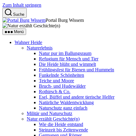
Zum Inhalt springen
Suche
Portal Burg Wissem
Menü
Wahner Heide
Naturerlebnis
Natur pur im Ballungsraum
Refugium für Mensch und Tier
Die Heide blüht und wimmelt
Frühlingsfest für Bienen und Hummeln
Funkelnde Schönheiten
Teiche und Moore
Bruch- und Hudewälder
Rothirsch & Co.
Esel, Büffel und andere tierische Helfer
Natürliche Waldentwicklung
Naturschutz ganz einfach
Militär und Naturschutz
Natur erzählt Geschichte(n)
Wie die Heide entstand
Steinzeit bis Zeitenwende
Germanen und Römer