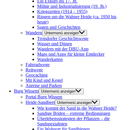
Ein Exkurs ins 17. Jh.
Militär und Industrialisierung (19. Jh.)
Kriegszeiten (1914 – 1955)
Ringen um die Wahner Heide (ca. 1950 bis
heute)
Sagen und Geschichten
Wandern
Untermenü anzeigen
Troisdorfer Geschichtswege
Wasser und Dünen
Wandern mit der DBU-App
Maps und Apps für kleine Entdecker
Wanderkarten
Fahrradwege
Reitwege
Geocaching
Mit Kind und Kegel
Anreise und Parken
Burg Wissem
Untermenü anzeigen
Portal Burg Wissem
Heide-Sandbeet
Untermenü anzeigen
Wie kommt der Sand in die Wahner Heide?
Sandige Böden – extreme Bedingungen
Überlebensstrategien der Pflanzen – die
Sandspezialisten
Ein Wohnort für Sandbienen