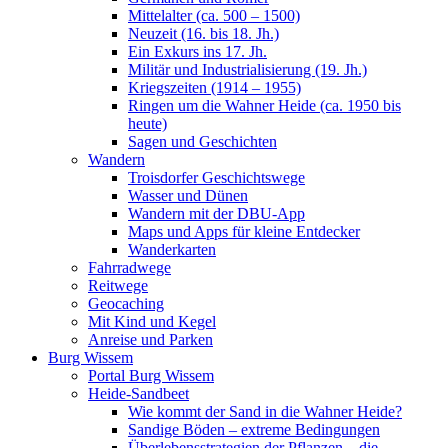
Mittelalter (ca. 500 – 1500)
Neuzeit (16. bis 18. Jh.)
Ein Exkurs ins 17. Jh.
Militär und Industrialisierung (19. Jh.)
Kriegszeiten (1914 – 1955)
Ringen um die Wahner Heide (ca. 1950 bis
heute)
Sagen und Geschichten
Wandern
Troisdorfer Geschichtswege
Wasser und Dünen
Wandern mit der DBU-App
Maps und Apps für kleine Entdecker
Wanderkarten
Fahrradwege
Reitwege
Geocaching
Mit Kind und Kegel
Anreise und Parken
Burg Wissem
Portal Burg Wissem
Heide-Sandbeet
Wie kommt der Sand in die Wahner Heide?
Sandige Böden – extreme Bedingungen
Überlebensstrategien der Pflanzen – die