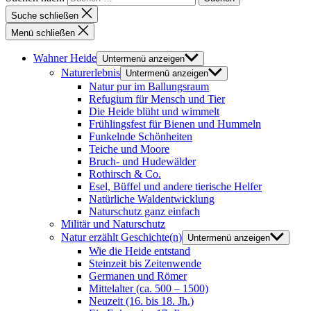
Suche schließen
Menü schließen
Wahner Heide
Untermenü anzeigen
Naturerlebnis
Untermenü anzeigen
Natur pur im Ballungsraum
Refugium für Mensch und Tier
Die Heide blüht und wimmelt
Frühlingsfest für Bienen und Hummeln
Funkelnde Schönheiten
Teiche und Moore
Bruch- und Hudewälder
Rothirsch & Co.
Esel, Büffel und andere tierische Helfer
Natürliche Waldentwicklung
Naturschutz ganz einfach
Militär und Naturschutz
Natur erzählt Geschichte(n)
Untermenü anzeigen
Wie die Heide entstand
Steinzeit bis Zeitenwende
Germanen und Römer
Mittelalter (ca. 500 – 1500)
Neuzeit (16. bis 18. Jh.)