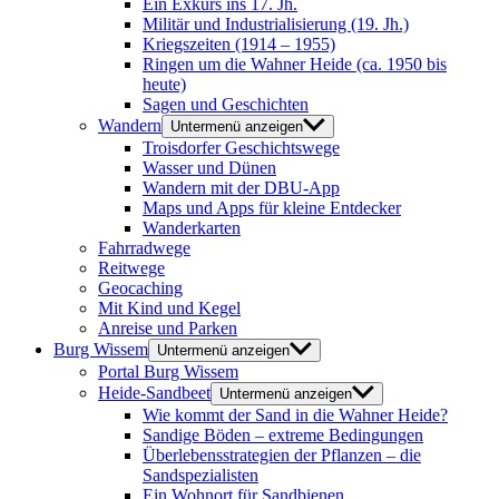
Ein Exkurs ins 17. Jh.
Militär und Industrialisierung (19. Jh.)
Kriegszeiten (1914 – 1955)
Ringen um die Wahner Heide (ca. 1950 bis
heute)
Sagen und Geschichten
Wandern
Untermenü anzeigen
Troisdorfer Geschichtswege
Wasser und Dünen
Wandern mit der DBU-App
Maps und Apps für kleine Entdecker
Wanderkarten
Fahrradwege
Reitwege
Geocaching
Mit Kind und Kegel
Anreise und Parken
Burg Wissem
Untermenü anzeigen
Portal Burg Wissem
Heide-Sandbeet
Untermenü anzeigen
Wie kommt der Sand in die Wahner Heide?
Sandige Böden – extreme Bedingungen
Überlebensstrategien der Pflanzen – die
Sandspezialisten
Ein Wohnort für Sandbienen