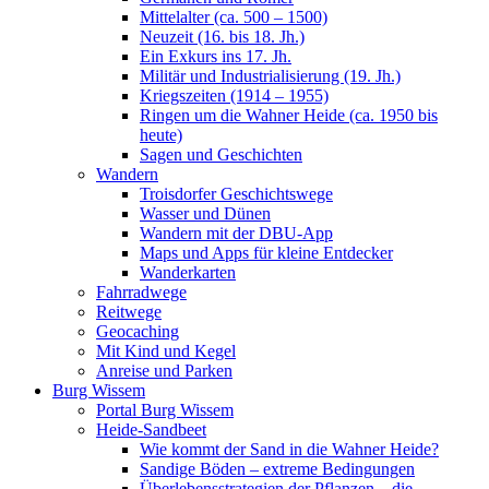
Mittelalter (ca. 500 – 1500)
Neuzeit (16. bis 18. Jh.)
Ein Exkurs ins 17. Jh.
Militär und Industrialisierung (19. Jh.)
Kriegszeiten (1914 – 1955)
Ringen um die Wahner Heide (ca. 1950 bis
heute)
Sagen und Geschichten
Wandern
Troisdorfer Geschichtswege
Wasser und Dünen
Wandern mit der DBU-App
Maps und Apps für kleine Entdecker
Wanderkarten
Fahrradwege
Reitwege
Geocaching
Mit Kind und Kegel
Anreise und Parken
Burg Wissem
Portal Burg Wissem
Heide-Sandbeet
Wie kommt der Sand in die Wahner Heide?
Sandige Böden – extreme Bedingungen
Überlebensstrategien der Pflanzen – die