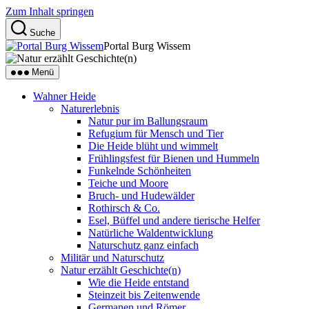
Zum Inhalt springen
Suche
Portal Burg Wissem
Menü
Wahner Heide
Naturerlebnis
Natur pur im Ballungsraum
Refugium für Mensch und Tier
Die Heide blüht und wimmelt
Frühlingsfest für Bienen und Hummeln
Funkelnde Schönheiten
Teiche und Moore
Bruch- und Hudewälder
Rothirsch & Co.
Esel, Büffel und andere tierische Helfer
Natürliche Waldentwicklung
Naturschutz ganz einfach
Militär und Naturschutz
Natur erzählt Geschichte(n)
Wie die Heide entstand
Steinzeit bis Zeitenwende
Germanen und Römer