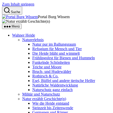
Zum Inhalt springen
Suche
Portal Burg Wissem
Menü
Wahner Heide
Naturerlebnis
Natur pur im Ballungsraum
Refugium für Mensch und Tier
Die Heide blüht und wimmelt
Frühlingsfest für Bienen und Hummeln
Funkelnde Schönheiten
Teiche und Moore
Bruch- und Hudewälder
Rothirsch & Co.
Esel, Büffel und andere tierische Helfer
Natürliche Waldentwicklung
Naturschutz ganz einfach
Militär und Naturschutz
Natur erzählt Geschichte(n)
Wie die Heide entstand
Steinzeit bis Zeitenwende
Germanen und Römer