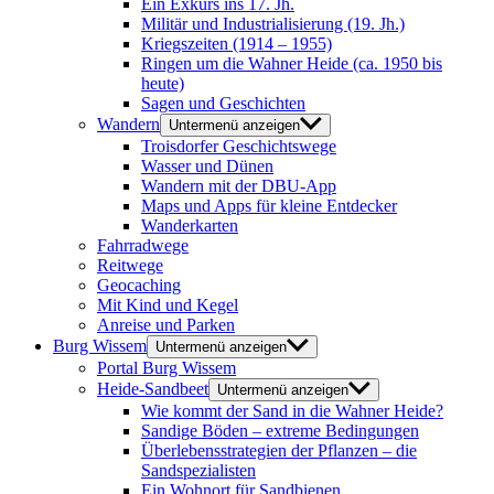
Ein Exkurs ins 17. Jh.
Militär und Industrialisierung (19. Jh.)
Kriegszeiten (1914 – 1955)
Ringen um die Wahner Heide (ca. 1950 bis
heute)
Sagen und Geschichten
Wandern
Untermenü anzeigen
Troisdorfer Geschichtswege
Wasser und Dünen
Wandern mit der DBU-App
Maps und Apps für kleine Entdecker
Wanderkarten
Fahrradwege
Reitwege
Geocaching
Mit Kind und Kegel
Anreise und Parken
Burg Wissem
Untermenü anzeigen
Portal Burg Wissem
Heide-Sandbeet
Untermenü anzeigen
Wie kommt der Sand in die Wahner Heide?
Sandige Böden – extreme Bedingungen
Überlebensstrategien der Pflanzen – die
Sandspezialisten
Ein Wohnort für Sandbienen