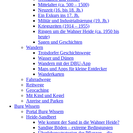
Mittelalter (ca. 500 – 1500)
Neuzeit (16. bis 18. Jh.)
Ein Exkurs ins 17. Jh.
Militär und Industrialisierung (19. Jh.)
Kriegszeiten (1914 – 1955)
Ringen um die Wahner Heide (ca. 1950 bis
heute)
Sagen und Geschichten
Wandern
Troisdorfer Geschichtswege
Wasser und Dünen
Wandern mit der DBU-App
Maps und Apps für kleine Entdecker
Wanderkarten
Fahrradwege
Reitwege
Geocaching
Mit Kind und Kegel
Anreise und Parken
Burg Wissem
Portal Burg Wissem
Heide-Sandbeet
Wie kommt der Sand in die Wahner Heide?
Sandige Böden – extreme Bedingungen
Überlebensstrategien der Pflanzen – die