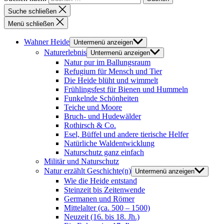
Suche schließen
Menü schließen
Wahner Heide
Untermenü anzeigen
Naturerlebnis
Untermenü anzeigen
Natur pur im Ballungsraum
Refugium für Mensch und Tier
Die Heide blüht und wimmelt
Frühlingsfest für Bienen und Hummeln
Funkelnde Schönheiten
Teiche und Moore
Bruch- und Hudewälder
Rothirsch & Co.
Esel, Büffel und andere tierische Helfer
Natürliche Waldentwicklung
Naturschutz ganz einfach
Militär und Naturschutz
Natur erzählt Geschichte(n)
Untermenü anzeigen
Wie die Heide entstand
Steinzeit bis Zeitenwende
Germanen und Römer
Mittelalter (ca. 500 – 1500)
Neuzeit (16. bis 18. Jh.)