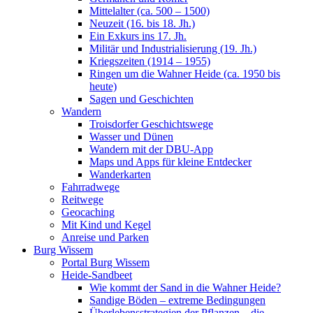
Mittelalter (ca. 500 – 1500)
Neuzeit (16. bis 18. Jh.)
Ein Exkurs ins 17. Jh.
Militär und Industrialisierung (19. Jh.)
Kriegszeiten (1914 – 1955)
Ringen um die Wahner Heide (ca. 1950 bis
heute)
Sagen und Geschichten
Wandern
Troisdorfer Geschichtswege
Wasser und Dünen
Wandern mit der DBU-App
Maps und Apps für kleine Entdecker
Wanderkarten
Fahrradwege
Reitwege
Geocaching
Mit Kind und Kegel
Anreise und Parken
Burg Wissem
Portal Burg Wissem
Heide-Sandbeet
Wie kommt der Sand in die Wahner Heide?
Sandige Böden – extreme Bedingungen
Überlebensstrategien der Pflanzen – die