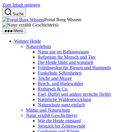
Zum Inhalt springen
Suche
Portal Burg Wissem
Menü
Wahner Heide
Naturerlebnis
Natur pur im Ballungsraum
Refugium für Mensch und Tier
Die Heide blüht und wimmelt
Frühlingsfest für Bienen und Hummeln
Funkelnde Schönheiten
Teiche und Moore
Bruch- und Hudewälder
Rothirsch & Co.
Esel, Büffel und andere tierische Helfer
Natürliche Waldentwicklung
Naturschutz ganz einfach
Militär und Naturschutz
Natur erzählt Geschichte(n)
Wie die Heide entstand
Steinzeit bis Zeitenwende
Germanen und Römer