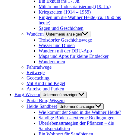
Ein Exkurs ins 17. Jh.
Militär und Industrialisierung (19. Jh.)
Kriegszeiten (1914 – 1955)
Ringen um die Wahner Heide (ca. 1950 bis
heute)
Sagen und Geschichten
Wandern
Untermenü anzeigen
Troisdorfer Geschichtswege
Wasser und Dünen
Wandern mit der DBU-App
Maps und Apps für kleine Entdecker
Wanderkarten
Fahrradwege
Reitwege
Geocaching
Mit Kind und Kegel
Anreise und Parken
Burg Wissem
Untermenü anzeigen
Portal Burg Wissem
Heide-Sandbeet
Untermenü anzeigen
Wie kommt der Sand in die Wahner Heide?
Sandige Böden – extreme Bedingungen
Überlebensstrategien der Pflanzen – die
Sandspezialisten
Ein Wohnort für Sandbienen