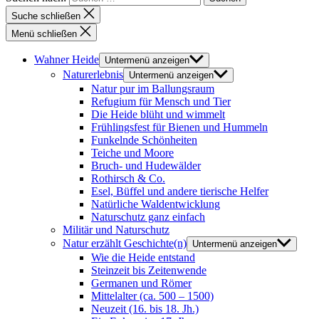
Suche schließen
Menü schließen
Wahner Heide
Untermenü anzeigen
Naturerlebnis
Untermenü anzeigen
Natur pur im Ballungsraum
Refugium für Mensch und Tier
Die Heide blüht und wimmelt
Frühlingsfest für Bienen und Hummeln
Funkelnde Schönheiten
Teiche und Moore
Bruch- und Hudewälder
Rothirsch & Co.
Esel, Büffel und andere tierische Helfer
Natürliche Waldentwicklung
Naturschutz ganz einfach
Militär und Naturschutz
Natur erzählt Geschichte(n)
Untermenü anzeigen
Wie die Heide entstand
Steinzeit bis Zeitenwende
Germanen und Römer
Mittelalter (ca. 500 – 1500)
Neuzeit (16. bis 18. Jh.)