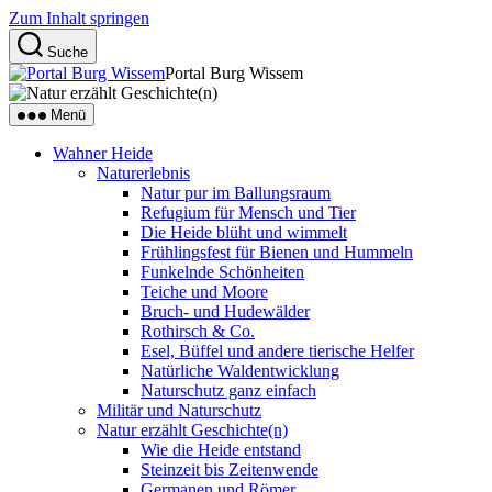
Zum Inhalt springen
Suche
Portal Burg Wissem
Menü
Wahner Heide
Naturerlebnis
Natur pur im Ballungsraum
Refugium für Mensch und Tier
Die Heide blüht und wimmelt
Frühlingsfest für Bienen und Hummeln
Funkelnde Schönheiten
Teiche und Moore
Bruch- und Hudewälder
Rothirsch & Co.
Esel, Büffel und andere tierische Helfer
Natürliche Waldentwicklung
Naturschutz ganz einfach
Militär und Naturschutz
Natur erzählt Geschichte(n)
Wie die Heide entstand
Steinzeit bis Zeitenwende
Germanen und Römer