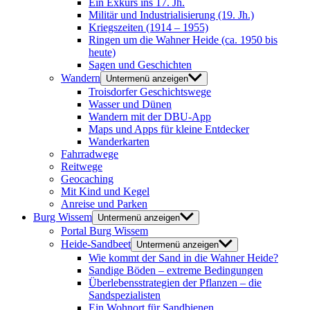
Ein Exkurs ins 17. Jh.
Militär und Industrialisierung (19. Jh.)
Kriegszeiten (1914 – 1955)
Ringen um die Wahner Heide (ca. 1950 bis
heute)
Sagen und Geschichten
Wandern
Untermenü anzeigen
Troisdorfer Geschichtswege
Wasser und Dünen
Wandern mit der DBU-App
Maps und Apps für kleine Entdecker
Wanderkarten
Fahrradwege
Reitwege
Geocaching
Mit Kind und Kegel
Anreise und Parken
Burg Wissem
Untermenü anzeigen
Portal Burg Wissem
Heide-Sandbeet
Untermenü anzeigen
Wie kommt der Sand in die Wahner Heide?
Sandige Böden – extreme Bedingungen
Überlebensstrategien der Pflanzen – die
Sandspezialisten
Ein Wohnort für Sandbienen