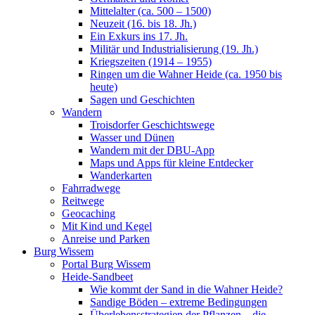
Mittelalter (ca. 500 – 1500)
Neuzeit (16. bis 18. Jh.)
Ein Exkurs ins 17. Jh.
Militär und Industrialisierung (19. Jh.)
Kriegszeiten (1914 – 1955)
Ringen um die Wahner Heide (ca. 1950 bis
heute)
Sagen und Geschichten
Wandern
Troisdorfer Geschichtswege
Wasser und Dünen
Wandern mit der DBU-App
Maps und Apps für kleine Entdecker
Wanderkarten
Fahrradwege
Reitwege
Geocaching
Mit Kind und Kegel
Anreise und Parken
Burg Wissem
Portal Burg Wissem
Heide-Sandbeet
Wie kommt der Sand in die Wahner Heide?
Sandige Böden – extreme Bedingungen
Überlebensstrategien der Pflanzen – die