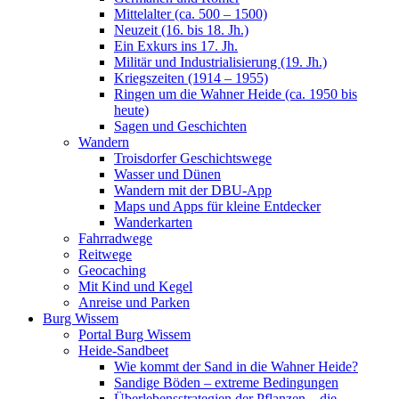
Mittelalter (ca. 500 – 1500)
Neuzeit (16. bis 18. Jh.)
Ein Exkurs ins 17. Jh.
Militär und Industrialisierung (19. Jh.)
Kriegszeiten (1914 – 1955)
Ringen um die Wahner Heide (ca. 1950 bis
heute)
Sagen und Geschichten
Wandern
Troisdorfer Geschichtswege
Wasser und Dünen
Wandern mit der DBU-App
Maps und Apps für kleine Entdecker
Wanderkarten
Fahrradwege
Reitwege
Geocaching
Mit Kind und Kegel
Anreise und Parken
Burg Wissem
Portal Burg Wissem
Heide-Sandbeet
Wie kommt der Sand in die Wahner Heide?
Sandige Böden – extreme Bedingungen
Überlebensstrategien der Pflanzen – die