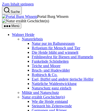
Zum Inhalt springen
Suche
Portal Burg Wissem
Menü
Wahner Heide
Naturerlebnis
Natur pur im Ballungsraum
Refugium für Mensch und Tier
Die Heide blüht und wimmelt
Frühlingsfest für Bienen und Hummeln
Funkelnde Schönheiten
Teiche und Moore
Bruch- und Hudewälder
Rothirsch & Co.
Esel, Büffel und andere tierische Helfer
Natürliche Waldentwicklung
Naturschutz ganz einfach
Militär und Naturschutz
Natur erzählt Geschichte(n)
Wie die Heide entstand
Steinzeit bis Zeitenwende
Germanen und Römer