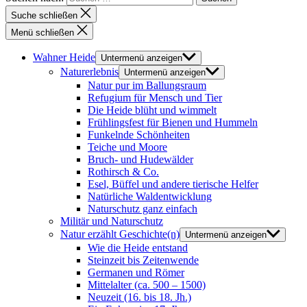
Suche schließen
Menü schließen
Wahner Heide
Untermenü anzeigen
Naturerlebnis
Untermenü anzeigen
Natur pur im Ballungsraum
Refugium für Mensch und Tier
Die Heide blüht und wimmelt
Frühlingsfest für Bienen und Hummeln
Funkelnde Schönheiten
Teiche und Moore
Bruch- und Hudewälder
Rothirsch & Co.
Esel, Büffel und andere tierische Helfer
Natürliche Waldentwicklung
Naturschutz ganz einfach
Militär und Naturschutz
Natur erzählt Geschichte(n)
Untermenü anzeigen
Wie die Heide entstand
Steinzeit bis Zeitenwende
Germanen und Römer
Mittelalter (ca. 500 – 1500)
Neuzeit (16. bis 18. Jh.)