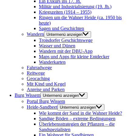
Ein Exkurs ins 17. Jh.
Militär und Industrialisierung (19. Jh.)
Kriegszeiten (1914 – 1955)
Ringen um die Wahner Heide (ca. 1950 bis
heute)
Sagen und Geschichten
Wandern
Untermenü anzeigen
Troisdorfer Geschichtswege
Wasser und Dünen
Wandern mit der DBU-App
Maps und Apps für kleine Entdecker
Wanderkarten
Fahrradwege
Reitwege
Geocaching
Mit Kind und Kegel
Anreise und Parken
Burg Wissem
Untermenü anzeigen
Portal Burg Wissem
Heide-Sandbeet
Untermenü anzeigen
Wie kommt der Sand in die Wahner Heide?
Sandige Böden – extreme Bedingungen
Überlebensstrategien der Pflanzen – die
Sandspezialisten
Ein Wohnort für Sandbienen