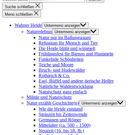
Suche schließen
Menü schließen
Wahner Heide
Untermenü anzeigen
Naturerlebnis
Untermenü anzeigen
Natur pur im Ballungsraum
Refugium für Mensch und Tier
Die Heide blüht und wimmelt
Frühlingsfest für Bienen und Hummeln
Funkelnde Schönheiten
Teiche und Moore
Bruch- und Hudewälder
Rothirsch & Co.
Esel, Büffel und andere tierische Helfer
Natürliche Waldentwicklung
Naturschutz ganz einfach
Militär und Naturschutz
Natur erzählt Geschichte(n)
Untermenü anzeigen
Wie die Heide entstand
Steinzeit bis Zeitenwende
Germanen und Römer
Mittelalter (ca. 500 – 1500)
Neuzeit (16. bis 18. Jh.)