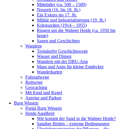
Mittelalter (ca. 500 – 1500)
Neuzeit (16. bis 18. Jh.)
Ein Exkurs ins 17. Jh.
Militär und Industrialisierung (19. Jh.)
Kriegszeiten (1914 – 1955)
Ringen um die Wahner Heide (ca. 1950 bis
heute)
Sagen und Geschichten
Wandern
Troisdorfer Geschichtswege
Wasser und Dünen
Wandern mit der DBU-App
Maps und Apps für kleine Entdecker
Wanderkarten
Fahrradwege
Reitwege
Geocaching
Mit Kind und Kegel
Anreise und Parken
Burg Wissem
Portal Burg Wissem
Heide-Sandbeet
Wie kommt der Sand in die Wahner Heide?
Sandige Böden – extreme Bedingungen
Überlebensstrategien der Pflanzen – die