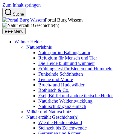
Zum Inhalt springen
Suche
Portal Burg Wissem
Menü
Wahner Heide
Naturerlebnis
Natur pur im Ballungsraum
Refugium für Mensch und Tier
Die Heide blüht und wimmelt
Frühlingsfest für Bienen und Hummeln
Funkelnde Schönheiten
Teiche und Moore
Bruch- und Hudewälder
Rothirsch & Co.
Esel, Büffel und andere tierische Helfer
Natürliche Waldentwicklung
Naturschutz ganz einfach
Militär und Naturschutz
Natur erzählt Geschichte(n)
Wie die Heide entstand
Steinzeit bis Zeitenwende
Germanen und Römer