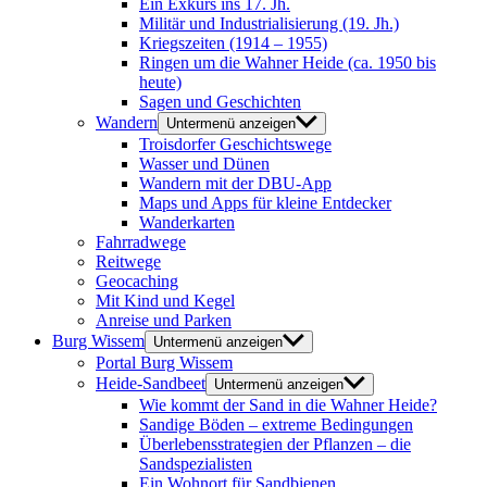
Ein Exkurs ins 17. Jh.
Militär und Industrialisierung (19. Jh.)
Kriegszeiten (1914 – 1955)
Ringen um die Wahner Heide (ca. 1950 bis
heute)
Sagen und Geschichten
Wandern
Untermenü anzeigen
Troisdorfer Geschichtswege
Wasser und Dünen
Wandern mit der DBU-App
Maps und Apps für kleine Entdecker
Wanderkarten
Fahrradwege
Reitwege
Geocaching
Mit Kind und Kegel
Anreise und Parken
Burg Wissem
Untermenü anzeigen
Portal Burg Wissem
Heide-Sandbeet
Untermenü anzeigen
Wie kommt der Sand in die Wahner Heide?
Sandige Böden – extreme Bedingungen
Überlebensstrategien der Pflanzen – die
Sandspezialisten
Ein Wohnort für Sandbienen