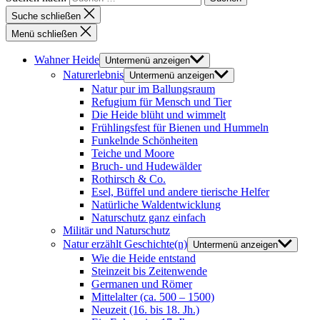
Suche schließen
Menü schließen
Wahner Heide
Untermenü anzeigen
Naturerlebnis
Untermenü anzeigen
Natur pur im Ballungsraum
Refugium für Mensch und Tier
Die Heide blüht und wimmelt
Frühlingsfest für Bienen und Hummeln
Funkelnde Schönheiten
Teiche und Moore
Bruch- und Hudewälder
Rothirsch & Co.
Esel, Büffel und andere tierische Helfer
Natürliche Waldentwicklung
Naturschutz ganz einfach
Militär und Naturschutz
Natur erzählt Geschichte(n)
Untermenü anzeigen
Wie die Heide entstand
Steinzeit bis Zeitenwende
Germanen und Römer
Mittelalter (ca. 500 – 1500)
Neuzeit (16. bis 18. Jh.)