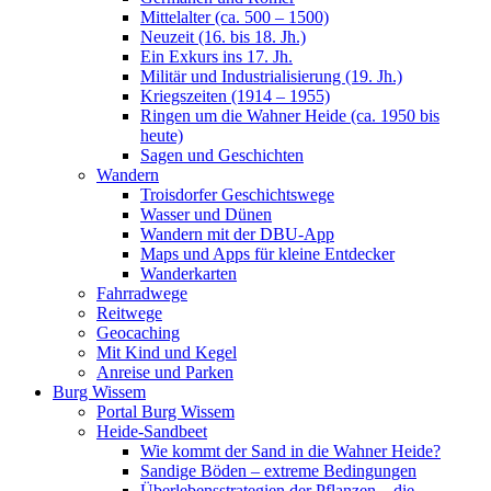
Mittelalter (ca. 500 – 1500)
Neuzeit (16. bis 18. Jh.)
Ein Exkurs ins 17. Jh.
Militär und Industrialisierung (19. Jh.)
Kriegszeiten (1914 – 1955)
Ringen um die Wahner Heide (ca. 1950 bis
heute)
Sagen und Geschichten
Wandern
Troisdorfer Geschichtswege
Wasser und Dünen
Wandern mit der DBU-App
Maps und Apps für kleine Entdecker
Wanderkarten
Fahrradwege
Reitwege
Geocaching
Mit Kind und Kegel
Anreise und Parken
Burg Wissem
Portal Burg Wissem
Heide-Sandbeet
Wie kommt der Sand in die Wahner Heide?
Sandige Böden – extreme Bedingungen
Überlebensstrategien der Pflanzen – die