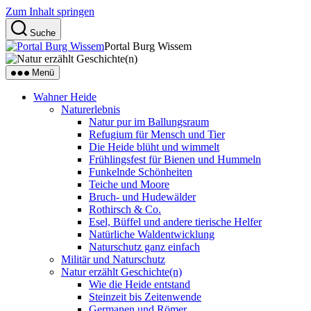
Zum Inhalt springen
Suche
Portal Burg Wissem
Menü
Wahner Heide
Naturerlebnis
Natur pur im Ballungsraum
Refugium für Mensch und Tier
Die Heide blüht und wimmelt
Frühlingsfest für Bienen und Hummeln
Funkelnde Schönheiten
Teiche und Moore
Bruch- und Hudewälder
Rothirsch & Co.
Esel, Büffel und andere tierische Helfer
Natürliche Waldentwicklung
Naturschutz ganz einfach
Militär und Naturschutz
Natur erzählt Geschichte(n)
Wie die Heide entstand
Steinzeit bis Zeitenwende
Germanen und Römer