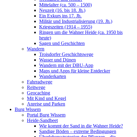
Mittelalter (ca. 500 – 1500)
Neuzeit (16. bis 18. Jh.)
Ein Exkurs ins 17. Jh.
Militär und Industrialisierung (19. Jh.)
Kriegszeiten (1914 – 1955)
Ringen um die Wahner Heide (ca. 1950 bis
heute)
Sagen und Geschichten
Wandern
Troisdorfer Geschichtswege
Wasser und Dünen
Wandern mit der DBU-App
Maps und Apps für kleine Entdecker
Wanderkarten
Fahrradwege
Reitwege
Geocaching
Mit Kind und Kegel
Anreise und Parken
Burg Wissem
Portal Burg Wissem
Heide-Sandbeet
Wie kommt der Sand in die Wahner Heide?
Sandige Böden – extreme Bedingungen
Überlebensstrategien der Pflanzen – die