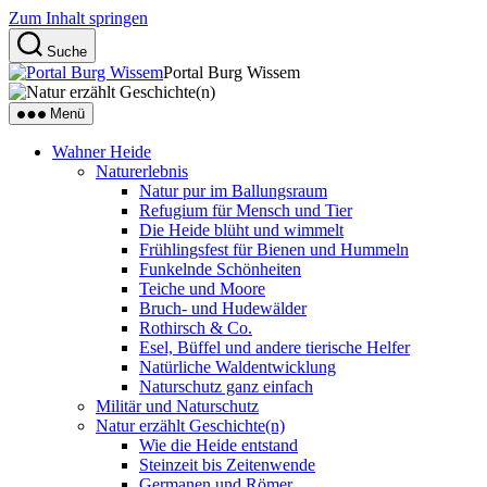
Zum Inhalt springen
Suche
Portal Burg Wissem
Menü
Wahner Heide
Naturerlebnis
Natur pur im Ballungsraum
Refugium für Mensch und Tier
Die Heide blüht und wimmelt
Frühlingsfest für Bienen und Hummeln
Funkelnde Schönheiten
Teiche und Moore
Bruch- und Hudewälder
Rothirsch & Co.
Esel, Büffel und andere tierische Helfer
Natürliche Waldentwicklung
Naturschutz ganz einfach
Militär und Naturschutz
Natur erzählt Geschichte(n)
Wie die Heide entstand
Steinzeit bis Zeitenwende
Germanen und Römer