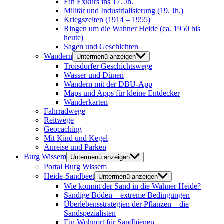
Ein Exkurs ins 17. Jh.
Militär und Industrialisierung (19. Jh.)
Kriegszeiten (1914 – 1955)
Ringen um die Wahner Heide (ca. 1950 bis
heute)
Sagen und Geschichten
Wandern
Untermenü anzeigen
Troisdorfer Geschichtswege
Wasser und Dünen
Wandern mit der DBU-App
Maps und Apps für kleine Entdecker
Wanderkarten
Fahrradwege
Reitwege
Geocaching
Mit Kind und Kegel
Anreise und Parken
Burg Wissem
Untermenü anzeigen
Portal Burg Wissem
Heide-Sandbeet
Untermenü anzeigen
Wie kommt der Sand in die Wahner Heide?
Sandige Böden – extreme Bedingungen
Überlebensstrategien der Pflanzen – die
Sandspezialisten
Ein Wohnort für Sandbienen