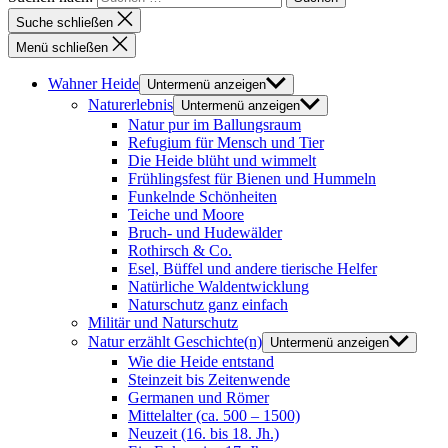
Suche schließen
Menü schließen
Wahner Heide
Untermenü anzeigen
Naturerlebnis
Untermenü anzeigen
Natur pur im Ballungsraum
Refugium für Mensch und Tier
Die Heide blüht und wimmelt
Frühlingsfest für Bienen und Hummeln
Funkelnde Schönheiten
Teiche und Moore
Bruch- und Hudewälder
Rothirsch & Co.
Esel, Büffel und andere tierische Helfer
Natürliche Waldentwicklung
Naturschutz ganz einfach
Militär und Naturschutz
Natur erzählt Geschichte(n)
Untermenü anzeigen
Wie die Heide entstand
Steinzeit bis Zeitenwende
Germanen und Römer
Mittelalter (ca. 500 – 1500)
Neuzeit (16. bis 18. Jh.)