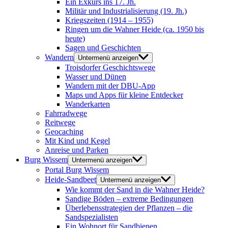
Ein Exkurs ins 17. Jh.
Militär und Industrialisierung (19. Jh.)
Kriegszeiten (1914 – 1955)
Ringen um die Wahner Heide (ca. 1950 bis
heute)
Sagen und Geschichten
Wandern
Untermenü anzeigen
Troisdorfer Geschichtswege
Wasser und Dünen
Wandern mit der DBU-App
Maps und Apps für kleine Entdecker
Wanderkarten
Fahrradwege
Reitwege
Geocaching
Mit Kind und Kegel
Anreise und Parken
Burg Wissem
Untermenü anzeigen
Portal Burg Wissem
Heide-Sandbeet
Untermenü anzeigen
Wie kommt der Sand in die Wahner Heide?
Sandige Böden – extreme Bedingungen
Überlebensstrategien der Pflanzen – die
Sandspezialisten
Ein Wohnort für Sandbienen