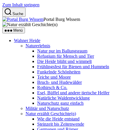
Zum Inhalt springen
Suche
Portal Burg Wissem
Menü
Wahner Heide
Naturerlebnis
Natur pur im Ballungsraum
Refugium für Mensch und Tier
Die Heide blüht und wimmelt
Frühlingsfest für Bienen und Hummeln
Funkelnde Schönheiten
Teiche und Moore
Bruch- und Hudewälder
Rothirsch & Co.
Esel, Büffel und andere tierische Helfer
Natürliche Waldentwicklung
Naturschutz ganz einfach
Militär und Naturschutz
Natur erzählt Geschichte(n)
Wie die Heide entstand
Steinzeit bis Zeitenwende
Germanen und Römer