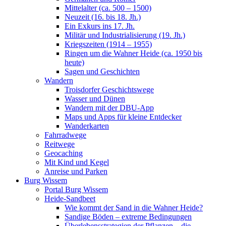
Mittelalter (ca. 500 – 1500)
Neuzeit (16. bis 18. Jh.)
Ein Exkurs ins 17. Jh.
Militär und Industrialisierung (19. Jh.)
Kriegszeiten (1914 – 1955)
Ringen um die Wahner Heide (ca. 1950 bis
heute)
Sagen und Geschichten
Wandern
Troisdorfer Geschichtswege
Wasser und Dünen
Wandern mit der DBU-App
Maps und Apps für kleine Entdecker
Wanderkarten
Fahrradwege
Reitwege
Geocaching
Mit Kind und Kegel
Anreise und Parken
Burg Wissem
Portal Burg Wissem
Heide-Sandbeet
Wie kommt der Sand in die Wahner Heide?
Sandige Böden – extreme Bedingungen
Überlebensstrategien der Pflanzen – die