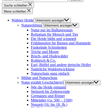
Suche schließen
Menü schließen
Wahner Heide
Untermenü anzeigen
Naturerlebnis
Untermenü anzeigen
Natur pur im Ballungsraum
Refugium für Mensch und Tier
Die Heide blüht und wimmelt
Frühlingsfest für Bienen und Hummeln
Funkelnde Schönheiten
Teiche und Moore
Bruch- und Hudewälder
Rothirsch & Co.
Esel, Büffel und andere tierische Helfer
Natürliche Waldentwicklung
Naturschutz ganz einfach
Militär und Naturschutz
Natur erzählt Geschichte(n)
Untermenü anzeigen
Wie die Heide entstand
Steinzeit bis Zeitenwende
Germanen und Römer
Mittelalter (ca. 500 – 1500)
Neuzeit (16. bis 18. Jh.)