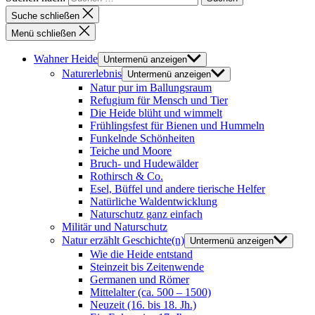
Suche schließen
Menü schließen
Wahner Heide
Untermenü anzeigen
Naturerlebnis
Untermenü anzeigen
Natur pur im Ballungsraum
Refugium für Mensch und Tier
Die Heide blüht und wimmelt
Frühlingsfest für Bienen und Hummeln
Funkelnde Schönheiten
Teiche und Moore
Bruch- und Hudewälder
Rothirsch & Co.
Esel, Büffel und andere tierische Helfer
Natürliche Waldentwicklung
Naturschutz ganz einfach
Militär und Naturschutz
Natur erzählt Geschichte(n)
Untermenü anzeigen
Wie die Heide entstand
Steinzeit bis Zeitenwende
Germanen und Römer
Mittelalter (ca. 500 – 1500)
Neuzeit (16. bis 18. Jh.)