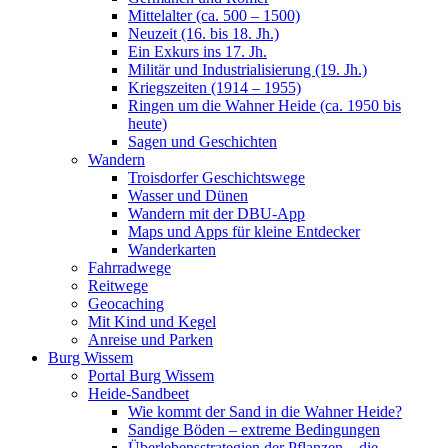
Mittelalter (ca. 500 – 1500)
Neuzeit (16. bis 18. Jh.)
Ein Exkurs ins 17. Jh.
Militär und Industrialisierung (19. Jh.)
Kriegszeiten (1914 – 1955)
Ringen um die Wahner Heide (ca. 1950 bis
heute)
Sagen und Geschichten
Wandern
Troisdorfer Geschichtswege
Wasser und Dünen
Wandern mit der DBU-App
Maps und Apps für kleine Entdecker
Wanderkarten
Fahrradwege
Reitwege
Geocaching
Mit Kind und Kegel
Anreise und Parken
Burg Wissem
Portal Burg Wissem
Heide-Sandbeet
Wie kommt der Sand in die Wahner Heide?
Sandige Böden – extreme Bedingungen
Überlebensstrategien der Pflanzen – die