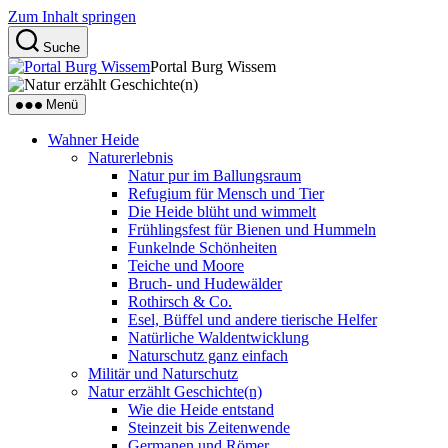
Zum Inhalt springen
Suche
Portal Burg Wissem
Menü
Wahner Heide
Naturerlebnis
Natur pur im Ballungsraum
Refugium für Mensch und Tier
Die Heide blüht und wimmelt
Frühlingsfest für Bienen und Hummeln
Funkelnde Schönheiten
Teiche und Moore
Bruch- und Hudewälder
Rothirsch & Co.
Esel, Büffel und andere tierische Helfer
Natürliche Waldentwicklung
Naturschutz ganz einfach
Militär und Naturschutz
Natur erzählt Geschichte(n)
Wie die Heide entstand
Steinzeit bis Zeitenwende
Germanen und Römer