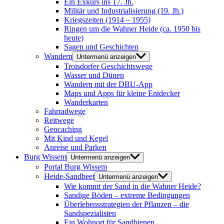
Ein Exkurs ins 17. Jh.
Militär und Industrialisierung (19. Jh.)
Kriegszeiten (1914 – 1955)
Ringen um die Wahner Heide (ca. 1950 bis
heute)
Sagen und Geschichten
Wandern
Untermenü anzeigen
Troisdorfer Geschichtswege
Wasser und Dünen
Wandern mit der DBU-App
Maps und Apps für kleine Entdecker
Wanderkarten
Fahrradwege
Reitwege
Geocaching
Mit Kind und Kegel
Anreise und Parken
Burg Wissem
Untermenü anzeigen
Portal Burg Wissem
Heide-Sandbeet
Untermenü anzeigen
Wie kommt der Sand in die Wahner Heide?
Sandige Böden – extreme Bedingungen
Überlebensstrategien der Pflanzen – die
Sandspezialisten
Ein Wohnort für Sandbienen