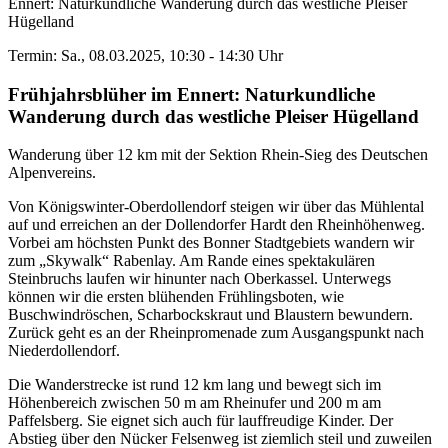
Ennert: Naturkundliche Wanderung durch das westliche Pleiser
Hügelland
Termin: Sa., 08.03.2025, 10:30 - 14:30 Uhr
Frühjahrsblüher im Ennert: Naturkundliche
Wanderung durch das westliche Pleiser Hügelland
Wanderung über 12 km mit der Sektion Rhein-Sieg des Deutschen
Alpenvereins.
Von Königswinter-Oberdollendorf steigen wir über das Mühlental
auf und erreichen an der Dollendorfer Hardt den Rheinhöhenweg.
Vorbei am höchsten Punkt des Bonner Stadtgebiets wandern wir
zum „Skywalk“ Rabenlay. Am Rande eines spektakulären
Steinbruchs laufen wir hinunter nach Oberkassel. Unterwegs
können wir die ersten blühenden Frühlingsboten, wie
Buschwindröschen, Scharbockskraut und Blaustern bewundern.
Zurück geht es an der Rheinpromenade zum Ausgangspunkt nach
Niederdollendorf.
Die Wanderstrecke ist rund 12 km lang und bewegt sich im
Höhenbereich zwischen 50 m am Rheinufer und 200 m am
Paffelsberg. Sie eignet sich auch für lauffreudige Kinder. Der
Abstieg über den Nücker Felsenweg ist ziemlich steil und zuweilen