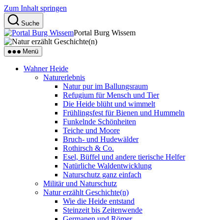
Zum Inhalt springen
Suche
Portal Burg Wissem
Menü
Wahner Heide
Naturerlebnis
Natur pur im Ballungsraum
Refugium für Mensch und Tier
Die Heide blüht und wimmelt
Frühlingsfest für Bienen und Hummeln
Funkelnde Schönheiten
Teiche und Moore
Bruch- und Hudewälder
Rothirsch & Co.
Esel, Büffel und andere tierische Helfer
Natürliche Waldentwicklung
Naturschutz ganz einfach
Militär und Naturschutz
Natur erzählt Geschichte(n)
Wie die Heide entstand
Steinzeit bis Zeitenwende
Germanen und Römer