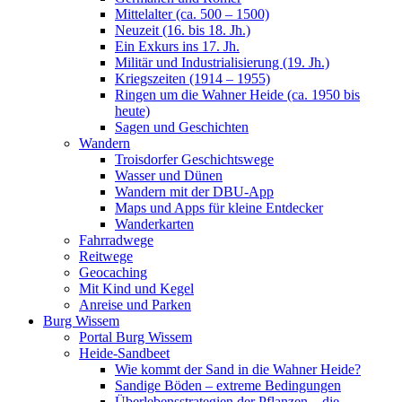
Mittelalter (ca. 500 – 1500)
Neuzeit (16. bis 18. Jh.)
Ein Exkurs ins 17. Jh.
Militär und Industrialisierung (19. Jh.)
Kriegszeiten (1914 – 1955)
Ringen um die Wahner Heide (ca. 1950 bis
heute)
Sagen und Geschichten
Wandern
Troisdorfer Geschichtswege
Wasser und Dünen
Wandern mit der DBU-App
Maps und Apps für kleine Entdecker
Wanderkarten
Fahrradwege
Reitwege
Geocaching
Mit Kind und Kegel
Anreise und Parken
Burg Wissem
Portal Burg Wissem
Heide-Sandbeet
Wie kommt der Sand in die Wahner Heide?
Sandige Böden – extreme Bedingungen
Überlebensstrategien der Pflanzen – die