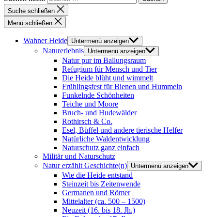
Suche schließen
Menü schließen
Wahner Heide
Untermenü anzeigen
Naturerlebnis
Untermenü anzeigen
Natur pur im Ballungsraum
Refugium für Mensch und Tier
Die Heide blüht und wimmelt
Frühlingsfest für Bienen und Hummeln
Funkelnde Schönheiten
Teiche und Moore
Bruch- und Hudewälder
Rothirsch & Co.
Esel, Büffel und andere tierische Helfer
Natürliche Waldentwicklung
Naturschutz ganz einfach
Militär und Naturschutz
Natur erzählt Geschichte(n)
Untermenü anzeigen
Wie die Heide entstand
Steinzeit bis Zeitenwende
Germanen und Römer
Mittelalter (ca. 500 – 1500)
Neuzeit (16. bis 18. Jh.)