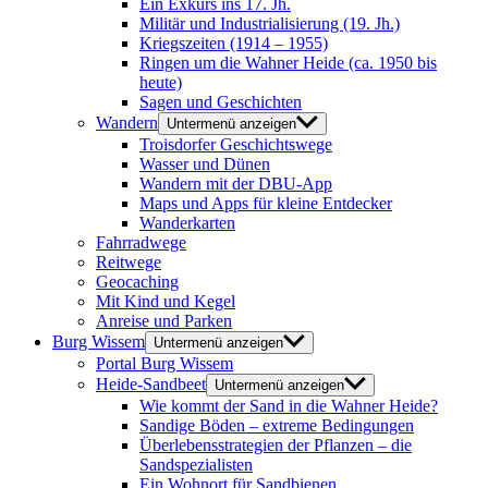
Ein Exkurs ins 17. Jh.
Militär und Industrialisierung (19. Jh.)
Kriegszeiten (1914 – 1955)
Ringen um die Wahner Heide (ca. 1950 bis
heute)
Sagen und Geschichten
Wandern
Untermenü anzeigen
Troisdorfer Geschichtswege
Wasser und Dünen
Wandern mit der DBU-App
Maps und Apps für kleine Entdecker
Wanderkarten
Fahrradwege
Reitwege
Geocaching
Mit Kind und Kegel
Anreise und Parken
Burg Wissem
Untermenü anzeigen
Portal Burg Wissem
Heide-Sandbeet
Untermenü anzeigen
Wie kommt der Sand in die Wahner Heide?
Sandige Böden – extreme Bedingungen
Überlebensstrategien der Pflanzen – die
Sandspezialisten
Ein Wohnort für Sandbienen