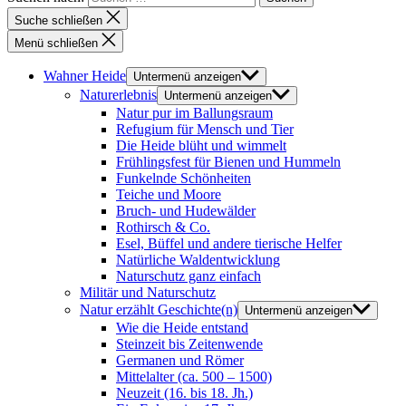
Suche schließen
Menü schließen
Wahner Heide
Untermenü anzeigen
Naturerlebnis
Untermenü anzeigen
Natur pur im Ballungsraum
Refugium für Mensch und Tier
Die Heide blüht und wimmelt
Frühlingsfest für Bienen und Hummeln
Funkelnde Schönheiten
Teiche und Moore
Bruch- und Hudewälder
Rothirsch & Co.
Esel, Büffel und andere tierische Helfer
Natürliche Waldentwicklung
Naturschutz ganz einfach
Militär und Naturschutz
Natur erzählt Geschichte(n)
Untermenü anzeigen
Wie die Heide entstand
Steinzeit bis Zeitenwende
Germanen und Römer
Mittelalter (ca. 500 – 1500)
Neuzeit (16. bis 18. Jh.)