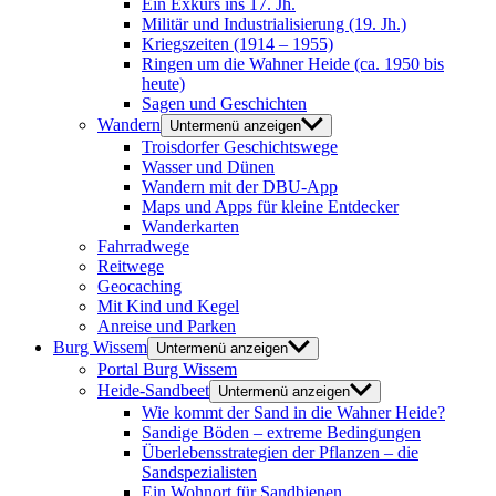
Ein Exkurs ins 17. Jh.
Militär und Industrialisierung (19. Jh.)
Kriegszeiten (1914 – 1955)
Ringen um die Wahner Heide (ca. 1950 bis
heute)
Sagen und Geschichten
Wandern
Untermenü anzeigen
Troisdorfer Geschichtswege
Wasser und Dünen
Wandern mit der DBU-App
Maps und Apps für kleine Entdecker
Wanderkarten
Fahrradwege
Reitwege
Geocaching
Mit Kind und Kegel
Anreise und Parken
Burg Wissem
Untermenü anzeigen
Portal Burg Wissem
Heide-Sandbeet
Untermenü anzeigen
Wie kommt der Sand in die Wahner Heide?
Sandige Böden – extreme Bedingungen
Überlebensstrategien der Pflanzen – die
Sandspezialisten
Ein Wohnort für Sandbienen