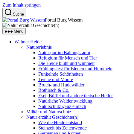
Zum Inhalt springen
Suche
Portal Burg Wissem
Menü
Wahner Heide
Naturerlebnis
Natur pur im Ballungsraum
Refugium für Mensch und Tier
Die Heide blüht und wimmelt
Frühlingsfest für Bienen und Hummeln
Funkelnde Schönheiten
Teiche und Moore
Bruch- und Hudewälder
Rothirsch & Co.
Esel, Büffel und andere tierische Helfer
Natürliche Waldentwicklung
Naturschutz ganz einfach
Militär und Naturschutz
Natur erzählt Geschichte(n)
Wie die Heide entstand
Steinzeit bis Zeitenwende
Germanen und Römer