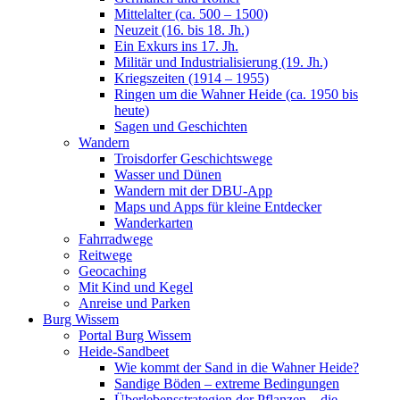
Mittelalter (ca. 500 – 1500)
Neuzeit (16. bis 18. Jh.)
Ein Exkurs ins 17. Jh.
Militär und Industrialisierung (19. Jh.)
Kriegszeiten (1914 – 1955)
Ringen um die Wahner Heide (ca. 1950 bis
heute)
Sagen und Geschichten
Wandern
Troisdorfer Geschichtswege
Wasser und Dünen
Wandern mit der DBU-App
Maps und Apps für kleine Entdecker
Wanderkarten
Fahrradwege
Reitwege
Geocaching
Mit Kind und Kegel
Anreise und Parken
Burg Wissem
Portal Burg Wissem
Heide-Sandbeet
Wie kommt der Sand in die Wahner Heide?
Sandige Böden – extreme Bedingungen
Überlebensstrategien der Pflanzen – die