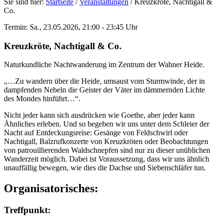
Sie sind hier:
Startseite
/
Veranstaltungen
/
Kreuzkröte, Nachtigall &
Co.
Termin: Sa., 23.05.2026, 21:00 - 23:45 Uhr
Kreuzkröte, Nachtigall & Co.
Naturkundliche Nachtwanderung im Zentrum der Wahner Heide.
„…Zu wandern über die Heide, umsaust vom Sturmwinde, der in
dampfenden Nebeln die Geister der Väter im dämmernden Lichte
des Mondes hinführt…“.
Nicht jeder kann sich ausdrücken wie Goethe, aber jeder kann
Ähnliches erleben. Und so begeben wir uns unter dem Schleier der
Nacht auf Entdeckungsreise: Gesänge von Feldschwirl oder
Nachtigall, Balzrufkonzerte von Kreuzkröten oder Beobachtungen
von patrouillierenden Waldschnepfen sind nur zu dieser unüblichen
Wanderzeit möglich. Dabei ist Voraussetzung, dass wir uns ähnlich
unauffällig bewegen, wie dies die Dachse und Siebenschläfer tun.
Organisatorisches:
Treffpunkt: