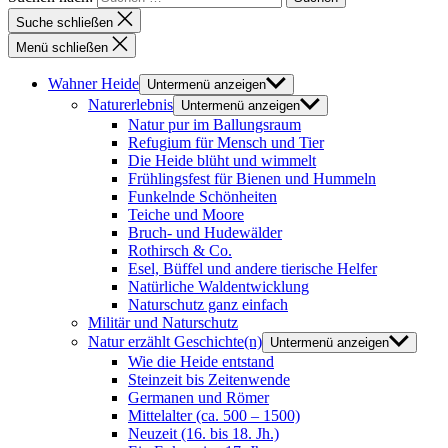
Suche schließen
Menü schließen
Wahner Heide
Untermenü anzeigen
Naturerlebnis
Untermenü anzeigen
Natur pur im Ballungsraum
Refugium für Mensch und Tier
Die Heide blüht und wimmelt
Frühlingsfest für Bienen und Hummeln
Funkelnde Schönheiten
Teiche und Moore
Bruch- und Hudewälder
Rothirsch & Co.
Esel, Büffel und andere tierische Helfer
Natürliche Waldentwicklung
Naturschutz ganz einfach
Militär und Naturschutz
Natur erzählt Geschichte(n)
Untermenü anzeigen
Wie die Heide entstand
Steinzeit bis Zeitenwende
Germanen und Römer
Mittelalter (ca. 500 – 1500)
Neuzeit (16. bis 18. Jh.)