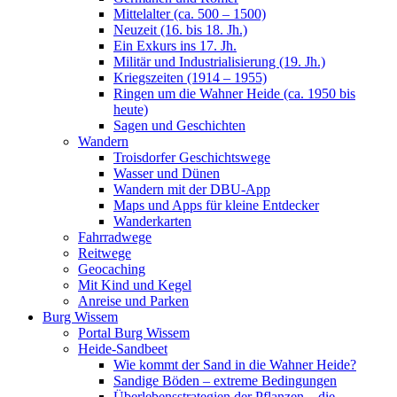
Mittelalter (ca. 500 – 1500)
Neuzeit (16. bis 18. Jh.)
Ein Exkurs ins 17. Jh.
Militär und Industrialisierung (19. Jh.)
Kriegszeiten (1914 – 1955)
Ringen um die Wahner Heide (ca. 1950 bis
heute)
Sagen und Geschichten
Wandern
Troisdorfer Geschichtswege
Wasser und Dünen
Wandern mit der DBU-App
Maps und Apps für kleine Entdecker
Wanderkarten
Fahrradwege
Reitwege
Geocaching
Mit Kind und Kegel
Anreise und Parken
Burg Wissem
Portal Burg Wissem
Heide-Sandbeet
Wie kommt der Sand in die Wahner Heide?
Sandige Böden – extreme Bedingungen
Überlebensstrategien der Pflanzen – die