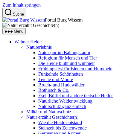
Zum Inhalt springen
Suche
Portal Burg Wissem
Menü
Wahner Heide
Naturerlebnis
Natur pur im Ballungsraum
Refugium für Mensch und Tier
Die Heide blüht und wimmelt
Frühlingsfest für Bienen und Hummeln
Funkelnde Schönheiten
Teiche und Moore
Bruch- und Hudewälder
Rothirsch & Co.
Esel, Büffel und andere tierische Helfer
Natürliche Waldentwicklung
Naturschutz ganz einfach
Militär und Naturschutz
Natur erzählt Geschichte(n)
Wie die Heide entstand
Steinzeit bis Zeitenwende
Germanen und Römer