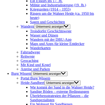
Ein Exkurs ins 17. Jh.
Militär und Industrialisierung (19. Jh.)
Kriegszeiten (1914 – 1955)
Ringen um die Wahner Heide (ca. 1950 bis
heute)
Sagen und Geschichten
Wandern
Untermenü anzeigen
Troisdorfer Geschichtswege
Wasser und Dünen
Wandern mit der DBU-App
Maps und Apps für kleine Entdecker
Wanderkarten
Fahrradwege
Reitwege
Geocaching
Mit Kind und Kegel
Anreise und Parken
Burg Wissem
Untermenü anzeigen
Portal Burg Wissem
Heide-Sandbeet
Untermenü anzeigen
Wie kommt der Sand in die Wahner Heide?
Sandige Böden – extreme Bedingungen
Überlebensstrategien der Pflanzen – die
Sandspezialisten
Ein Wohnort für Sandbienen