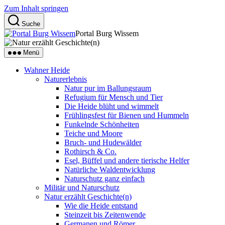
Zum Inhalt springen
Suche
Portal Burg Wissem
Menü
Wahner Heide
Naturerlebnis
Natur pur im Ballungsraum
Refugium für Mensch und Tier
Die Heide blüht und wimmelt
Frühlingsfest für Bienen und Hummeln
Funkelnde Schönheiten
Teiche und Moore
Bruch- und Hudewälder
Rothirsch & Co.
Esel, Büffel und andere tierische Helfer
Natürliche Waldentwicklung
Naturschutz ganz einfach
Militär und Naturschutz
Natur erzählt Geschichte(n)
Wie die Heide entstand
Steinzeit bis Zeitenwende
Germanen und Römer