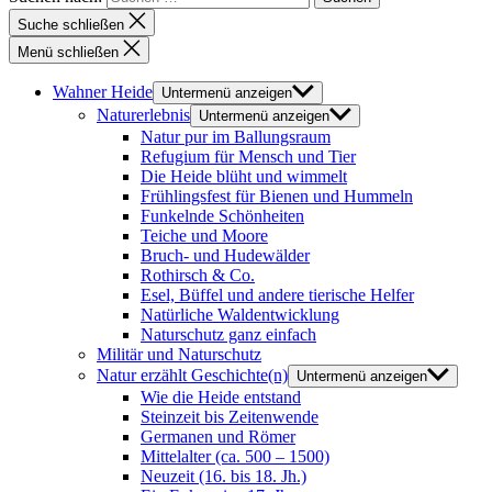
Suche schließen
Menü schließen
Wahner Heide
Untermenü anzeigen
Naturerlebnis
Untermenü anzeigen
Natur pur im Ballungsraum
Refugium für Mensch und Tier
Die Heide blüht und wimmelt
Frühlingsfest für Bienen und Hummeln
Funkelnde Schönheiten
Teiche und Moore
Bruch- und Hudewälder
Rothirsch & Co.
Esel, Büffel und andere tierische Helfer
Natürliche Waldentwicklung
Naturschutz ganz einfach
Militär und Naturschutz
Natur erzählt Geschichte(n)
Untermenü anzeigen
Wie die Heide entstand
Steinzeit bis Zeitenwende
Germanen und Römer
Mittelalter (ca. 500 – 1500)
Neuzeit (16. bis 18. Jh.)