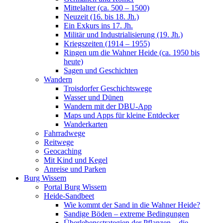
Mittelalter (ca. 500 – 1500)
Neuzeit (16. bis 18. Jh.)
Ein Exkurs ins 17. Jh.
Militär und Industrialisierung (19. Jh.)
Kriegszeiten (1914 – 1955)
Ringen um die Wahner Heide (ca. 1950 bis
heute)
Sagen und Geschichten
Wandern
Troisdorfer Geschichtswege
Wasser und Dünen
Wandern mit der DBU-App
Maps und Apps für kleine Entdecker
Wanderkarten
Fahrradwege
Reitwege
Geocaching
Mit Kind und Kegel
Anreise und Parken
Burg Wissem
Portal Burg Wissem
Heide-Sandbeet
Wie kommt der Sand in die Wahner Heide?
Sandige Böden – extreme Bedingungen
Überlebensstrategien der Pflanzen – die