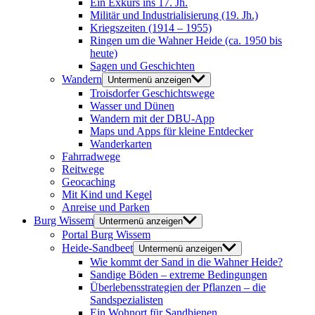
Ein Exkurs ins 17. Jh.
Militär und Industrialisierung (19. Jh.)
Kriegszeiten (1914 – 1955)
Ringen um die Wahner Heide (ca. 1950 bis
heute)
Sagen und Geschichten
Wandern
Untermenü anzeigen
Troisdorfer Geschichtswege
Wasser und Dünen
Wandern mit der DBU-App
Maps und Apps für kleine Entdecker
Wanderkarten
Fahrradwege
Reitwege
Geocaching
Mit Kind und Kegel
Anreise und Parken
Burg Wissem
Untermenü anzeigen
Portal Burg Wissem
Heide-Sandbeet
Untermenü anzeigen
Wie kommt der Sand in die Wahner Heide?
Sandige Böden – extreme Bedingungen
Überlebensstrategien der Pflanzen – die
Sandspezialisten
Ein Wohnort für Sandbienen